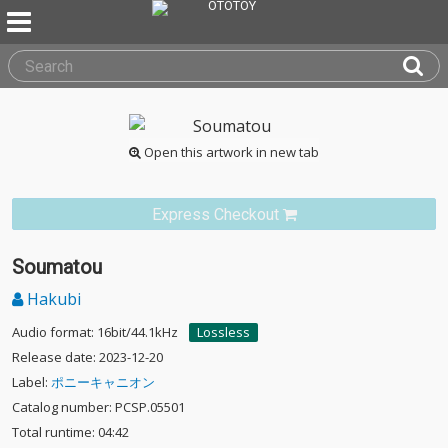
Open this artwork in new tab
Express Checkout
Soumatou
Hakubi
Audio format: 16bit/44.1kHz
Lossless
Release date: 2023-12-20
Label:
ポニーキャニオン
Catalog number: PCSP.05501
Total runtime: 04:42