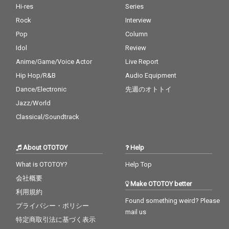
Hi-res
Series
Rock
Interview
Pop
Column
Idol
Review
Anime/Game/Voice Actor
Live Report
Hip Hop/R&B
Audio Equipment
Dance/Electronic
先週のオトトイ
Jazz/World
Classical/Soundtrack
About OTOTOY
Help
What is OTOTOY?
Help Top
会社概要
Make OTOTOY better
利用規約
Found something weird? Please
プライバシー・ポリシー
mail us
特定商取引法に基づく表示