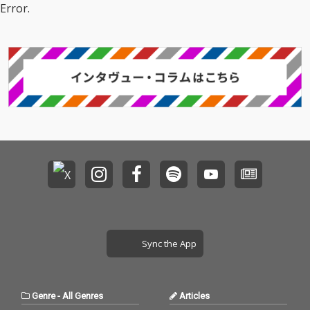
Error.
Sync the App
Genre
-
All Genres
Articles