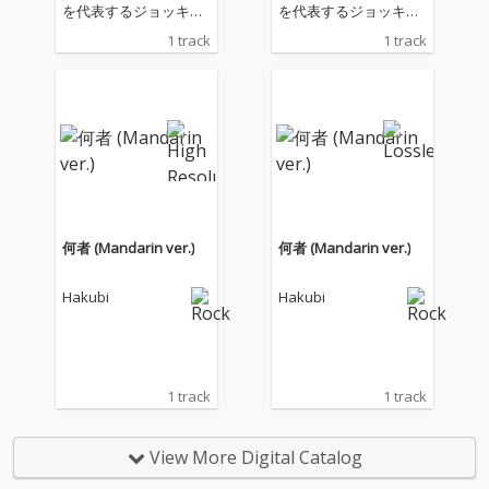
を代表するジョッキ
を代表するジョッキ
ー・武豊の、デビュー
ー・武豊の、デビュー
1 track
1 track
40年を記念して開催さ
40年を記念して開催さ
れる展示会「武豊デビ
れる展示会「武豊デビ
ュー40年〜前人未到の
ュー40年〜前人未到の
記録〜」にて上映され
記録〜」にて上映され
るムービー『The Derb
るムービー『The Derb
y Dream Goes ON〜鳴
y Dream Goes ON〜鳴
りやまないダービーの
りやまないダービーの
夢』のテーマソングと
夢』のテーマソングと
して書き下ろされた。
して書き下ろされた。
何者 (Mandarin ver.)
何者 (Mandarin ver.)
Hakubi
Hakubi
1 track
1 track
View More Digital Catalog