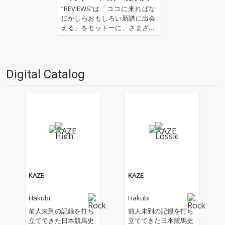
“REVIEWS”は「ココに来ればな
にかしらおもしろい新譜に出会
える」をモットーに、さまざま
な書き手が新譜(基本2〜3ヶ月タ
ーム)を中心に9枚(＋α)の作品を
厳選し、紹介してもらうコーナ
ーです(時に旧譜も)。さて今回
Digital Catalog
は、OTOTOYのニュー・カマ
ー・スタッ…
KAZE
KAZE
Hakubi
Hakubi
前人未到の記録を打ち
前人未到の記録を打ち
立ててきた日本競馬史
立ててきた日本競馬史