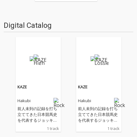
な書き手が新譜(基本2〜3ヶ月タ
ーム)を中心に9枚(＋α)の作品を
厳選し、紹介してもらうコーナ
ーです(時に旧譜も)。さて今回
Digital Catalog
は、OTOTOYのニュー・カマ
ー・スタッ…
KAZE
KAZE
Hakubi
Hakubi
前人未到の記録を打ち
前人未到の記録を打ち
立ててきた日本競馬史
立ててきた日本競馬史
を代表するジョッキ
を代表するジョッキ
ー・武豊の、デビュー
ー・武豊の、デビュー
1 track
1 track
40年を記念して開催さ
40年を記念して開催さ