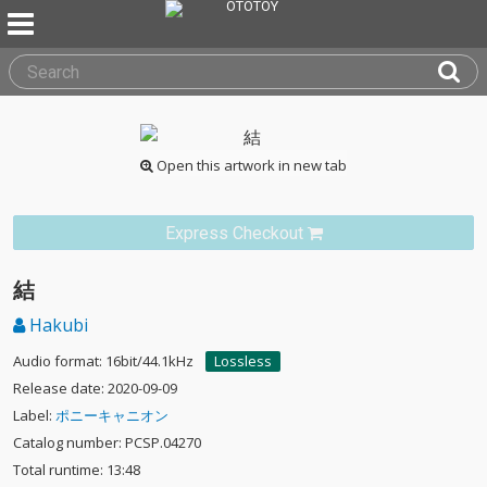
Open this artwork in new tab
Express Checkout
結
Hakubi
Audio format: 16bit/44.1kHz
Lossless
Release date: 2020-09-09
Label:
ポニーキャニオン
Catalog number: PCSP.04270
Total runtime: 13:48