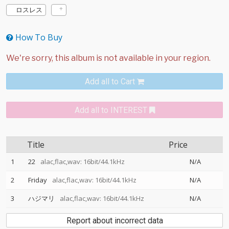
ロスレス
How To Buy
Add all to Cart
Add all to INTEREST
Title
Price
1
22
alac,flac,wav: 16bit/44.1kHz
N/A
2
Friday
alac,flac,wav: 16bit/44.1kHz
N/A
3
ハジマリ
alac,flac,wav: 16bit/44.1kHz
N/A
Report about incorrect data