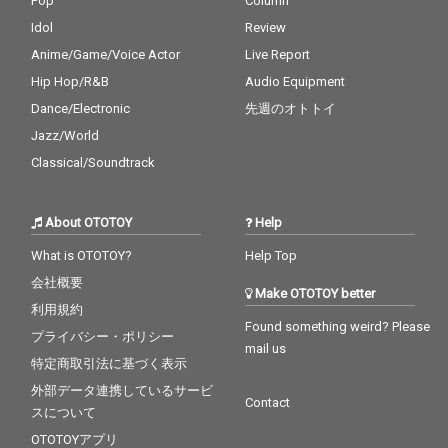
Pop
Column
Idol
Review
Anime/Game/Voice Actor
Live Report
Hip Hop/R&B
Audio Equipment
Dance/Electronic
先週のオトトイ
Jazz/World
Classical/Soundtrack
About OTOTOY
Help
What is OTOTOY?
Help Top
会社概要
Make OTOTOY better
利用規約
Found something weird? Please
プライバシー・ポリシー
mail us
特定商取引法に基づく表示
外部データ連携しているサービ
Contact
スについて
OTOTOYアプリ