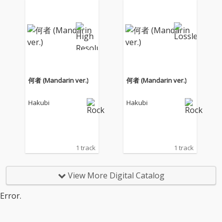
れる展示会「武豊デビ
れる展示会「武豊デビ
ュー40年〜前人未到の
ュー40年〜前人未到の
記録〜」にて上映され
記録〜」にて上映され
るムービー『The Derb
るムービー『The Derb
y Dream Goes ON〜鳴
y Dream Goes ON〜鳴
りやまないダービーの
りやまないダービーの
夢』のテーマソングと
夢』のテーマソングと
して書き下ろされた。
して書き下ろされた。
何者 (Mandarin ver.)
何者 (Mandarin ver.)
Hakubi
Hakubi
1 track
1 track
View More Digital Catalog
Error.