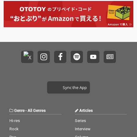
Sync the App
Genre
-
All Genres
Articles
Hi-res
Series
Rock
Interview