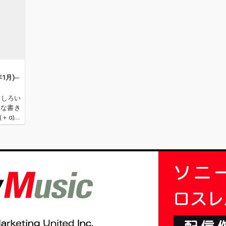
年1月)─
もしろい
まな書き
＋α)の
す(時に
ー・カマ