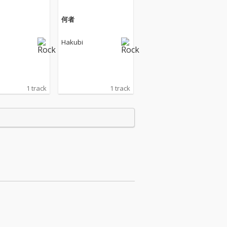
何者
Hakubi
1 track
1 track