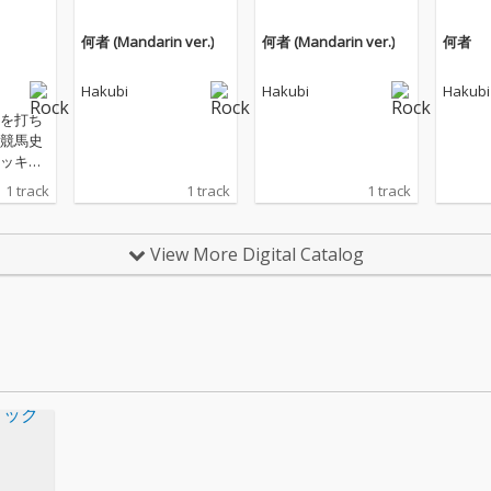
何者 (Mandarin ver.)
何者 (Mandarin ver.)
何者
Hakubi
Hakubi
Hakubi
を打ち
競馬史
ッキ
ビュー
1 track
1 track
1 track
て開催さ
豊デビ
人未到の
View More Digital Catalog
映され
 Derb
s ON〜鳴
ビーの
ングと
れた。