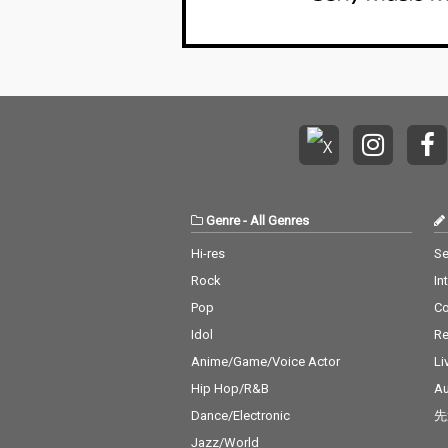
Genre
-
All Genres
Hi-res
Se
Rock
In
Pop
C
Idol
Re
Anime/Game/Voice Actor
Li
Hip Hop/R&B
Au
Dance/Electronic
先
Jazz/World