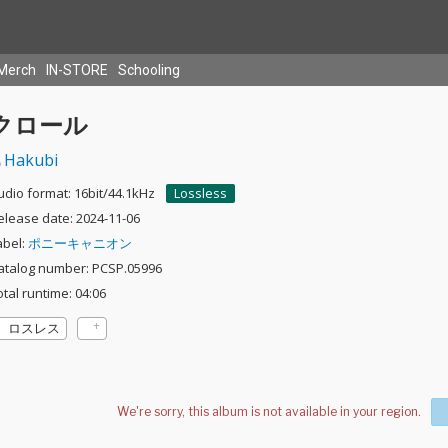
Merch
IN-STORE
Schooling
クロール
Hakubi
udio format: 16bit/44.1kHz
Lossless
elease date: 2024-11-06
abel:
ポニーキャニオン
atalog number: PCSP.05996
otal runtime: 04:06
ロスレス