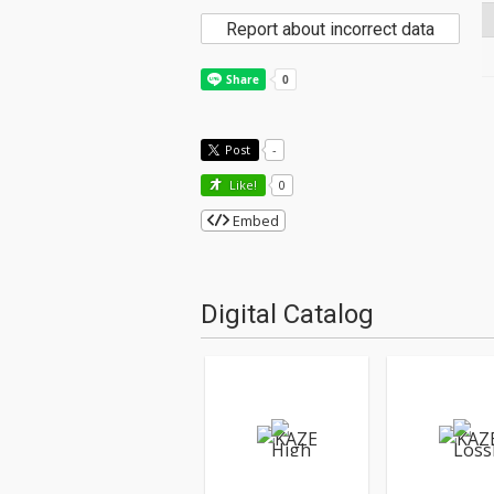
Report about incorrect data
Post
-
Like!
0
Embed
Digital Catalog