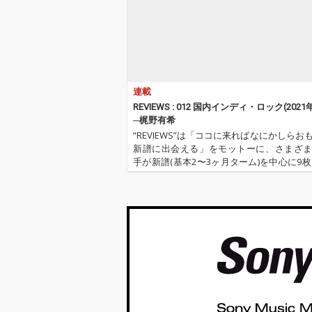
連載
REVIEWS : 012 国内インディ・ロック(2021
─梶野有希
“REVIEWS”は「ココに来ればなにかしらお
新譜に出会える」をモットーに、さまざ
手が新譜(基本2〜3ヶ月ターム)を中心に9枚(
作品を厳選し、紹介してもらうコーナーで
旧譜も)。さて今回は、OTOTOYのニュ
ー・スタッ…