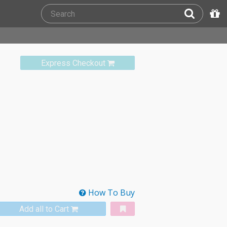
Express Checkout
How To Buy
Add all to Cart