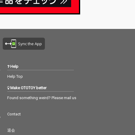
Sync the App
Help
Help Top
Make OTOTOY better
Found something weird? Please mail us
Contact
つ
退会