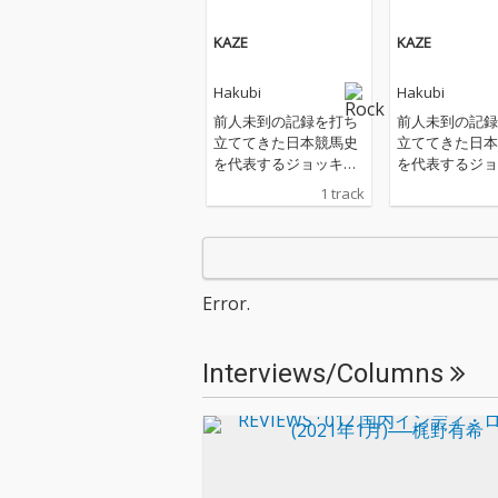
KAZE
KAZE
Hakubi
Hakubi
前人未到の記録を打ち
前人未到の記録
立ててきた日本競馬史
立ててきた日本
を代表するジョッキ
を代表するジョ
ー・武豊の、デビュー
ー・武豊の、デ
1 track
40年を記念して開催さ
40年を記念し
れる展示会「武豊デビ
れる展示会「武
ュー40年〜前人未到の
ュー40年〜前
記録〜」にて上映され
記録〜」にて上
るムービー『The Derb
るムービー『The
Error.
y Dream Goes ON〜鳴
y Dream Goe
りやまないダービーの
りやまないダー
夢』のテーマソングと
夢』のテーマソ
Interviews/Columns
して書き下ろされた。
して書き下ろさ