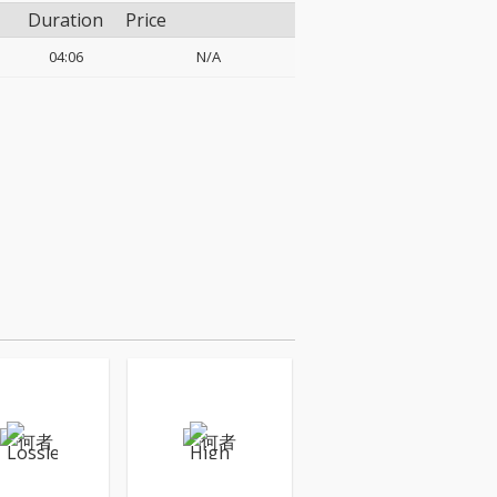
Duration
Price
04:06
N/A