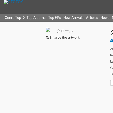
Genre Top
Top Albums
Top EPs
New Arrivals
Articles
News
Enlarge the artwork
A
R
L
C
T