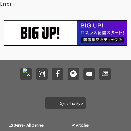
Error.
Sync the App
Genre
-
All Genres
Articles