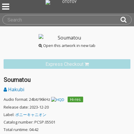
Open this artwork in new tab
Express Checkout
Soumatou
Hakubi
Audio format: 24bit/96kHz
Hi-res
Release date: 2023-12-20
Label:
ポニーキャニオン
Catalog number: PCSP.05501
Total runtime: 04:42