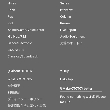
Hi-res
Series
Rock
Interview
Pop
Column
Idol
Review
Anime/Game/Voice Actor
Live Report
Hip Hop/R&B
Audio Equipment
Dance/Electronic
先週のオトトイ
Jazz/World
Classical/Soundtrack
About OTOTOY
Help
What is OTOTOY?
Help Top
会社概要
Make OTOTOY better
利用規約
Found something weird? Please
プライバシー・ポリシー
mail us
特定商取引法に基づく表示