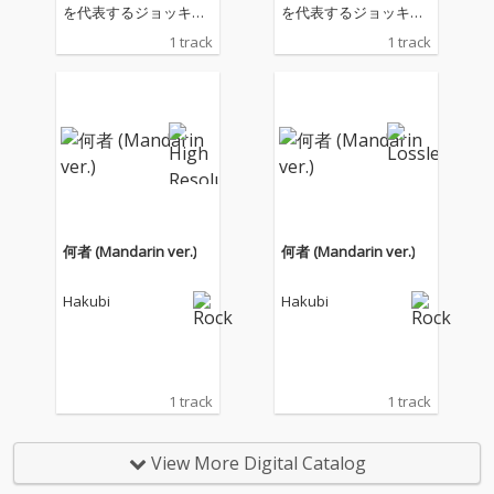
を代表するジョッキ
を代表するジョッキ
ー・武豊の、デビュー
ー・武豊の、デビュー
1 track
1 track
40年を記念して開催さ
40年を記念して開催さ
れる展示会「武豊デビ
れる展示会「武豊デビ
ュー40年〜前人未到の
ュー40年〜前人未到の
記録〜」にて上映され
記録〜」にて上映され
るムービー『The Derb
るムービー『The Derb
y Dream Goes ON〜鳴
y Dream Goes ON〜鳴
りやまないダービーの
りやまないダービーの
夢』のテーマソングと
夢』のテーマソングと
して書き下ろされた。
して書き下ろされた。
何者 (Mandarin ver.)
何者 (Mandarin ver.)
Hakubi
Hakubi
1 track
1 track
View More Digital Catalog