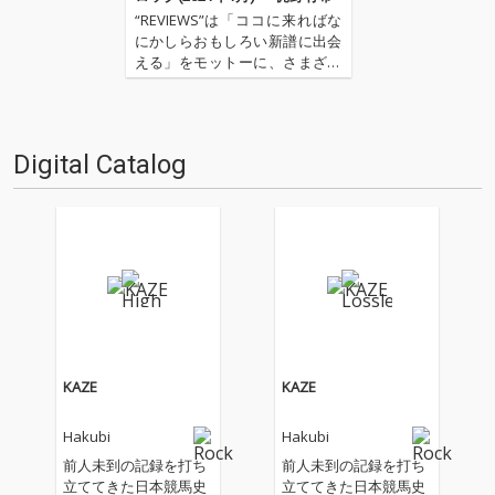
“REVIEWS”は「ココに来ればな
にかしらおもしろい新譜に出会
える」をモットーに、さまざま
な書き手が新譜(基本2〜3ヶ月タ
ーム)を中心に9枚(＋α)の作品を
厳選し、紹介してもらうコーナ
ーです(時に旧譜も)。さて今回
Digital Catalog
は、OTOTOYのニュー・カマ
ー・スタッ…
KAZE
KAZE
Hakubi
Hakubi
前人未到の記録を打ち
前人未到の記録を打ち
立ててきた日本競馬史
立ててきた日本競馬史