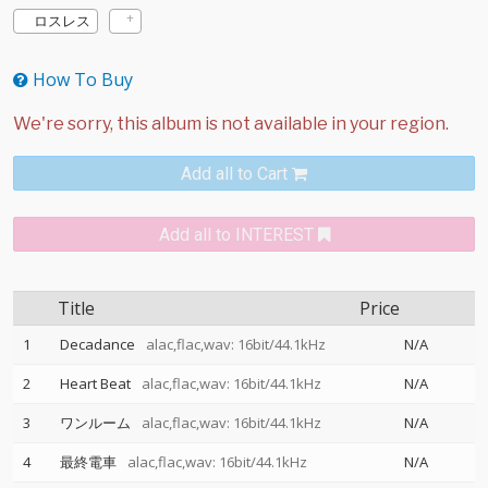
ロスレス
How To Buy
Add all to Cart
Add all to INTEREST
Title
Price
1
Decadance
alac,flac,wav: 16bit/44.1kHz
N/A
2
Heart Beat
alac,flac,wav: 16bit/44.1kHz
N/A
3
ワンルーム
alac,flac,wav: 16bit/44.1kHz
N/A
4
最終電車
alac,flac,wav: 16bit/44.1kHz
N/A