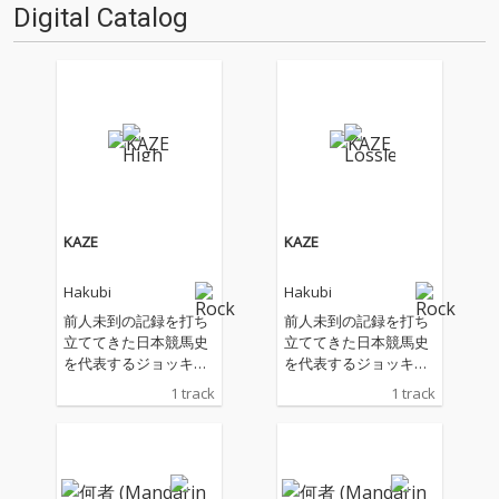
Digital Catalog
は、OTOTOYのニュー・カマ
ー・スタッ…
KAZE
KAZE
Hakubi
Hakubi
前人未到の記録を打ち
前人未到の記録を打ち
立ててきた日本競馬史
立ててきた日本競馬史
を代表するジョッキ
を代表するジョッキ
ー・武豊の、デビュー
ー・武豊の、デビュー
1 track
1 track
40年を記念して開催さ
40年を記念して開催さ
れる展示会「武豊デビ
れる展示会「武豊デビ
ュー40年〜前人未到の
ュー40年〜前人未到の
記録〜」にて上映され
記録〜」にて上映され
るムービー『The Derb
るムービー『The Derb