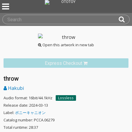
Open this artwork in new tab
Express Checkout
throw
Hakubi
Audio format: 16bit/44.1kHz
Lossless
Release date: 2024-03-13
Label:
ポニーキャニオン
Catalog number: PCCA.06279
Total runtime: 28:37