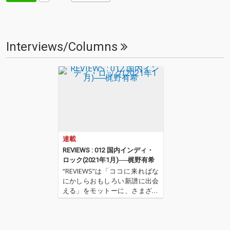
Interviews/Columns
連載
REVIEWS : 012 国内インディ・
ロック(2021年1月)──梶野有希
“REVIEWS”は「ココに来ればな
にかしらおもしろい新譜に出会
える」をモットーに、さまざま
な書き手が新譜(基本2〜3ヶ月タ
ーム)を中心に9枚(＋α)の作品を
厳選し、紹介してもらうコーナ
ーです(時に旧譜も)。さて今回