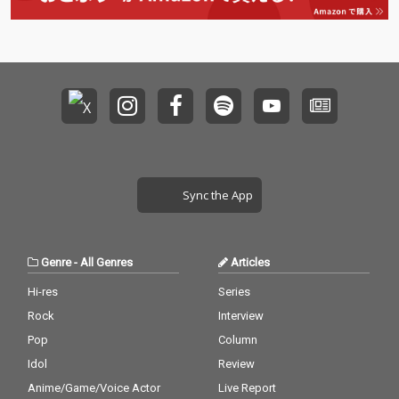
Sync the App
Genre
-
All Genres
Articles
Hi-res
Series
Rock
Interview
Pop
Column
Idol
Review
Anime/Game/Voice Actor
Live Report