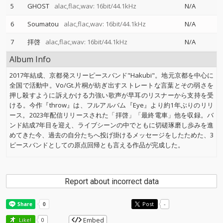
5
GHOST
alac,flac,wav: 16bit/44.1kHz
N/A
6
Soumatou
alac,flac,wav: 16bit/44.1kHz
N/A
7
拝啓
alac,flac,wav: 16bit/44.1kHz
N/A
Album Info
2017年結成、京都発スリーピースバンド"Hakubi"。地元京都を中心に
全国で活動中。Vo/Gt.片桐が紡ぎ出すストレートな言葉とその弱さを
押し殺すように訴えかける力強い歌声が早耳のリスナーから支持を受
ける。今作『throw』は、フルアルバム『Eye』より約1年ぶりのリリ
ース。2023年配信リリースされた「拝啓」「最終電車」他を収録。バ
ンド結成7年目を迎え、ライブシーンの中でともに切磋琢磨し歩みを進
めてきた今、過去の自分たちへ投げ掛けるメッセージをしたためた、3
ピースバンドとしての原点回帰とも言える作品が完成した。
Report about incorrect data
Post
-
Embed
Like!
0