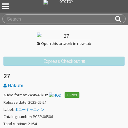
Open this artwork in new tab
Express Checkout
27
Hakubi
Audio format: 24bit/48kHz
Hi-res
Release date: 2025-05-21
Label:
ポニーキャニオン
Catalog number: PCSP.06506
Total runtime: 21:54