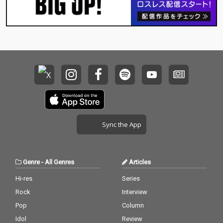
Sync the App
Genre
-
All Genres
Articles
Hi-res
Series
Rock
Interview
Pop
Column
Idol
Review