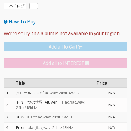
ハイレゾ
How To Buy
Add all to Cart
Add all to INTEREST
Title
Price
1
クロール
alac,flac,wav: 24bit/48kHz
N/A
もう一つの世界 (Alt. ver.)
alac,flac,wav:
2
N/A
24bit/48kHz
3
2025
alac,flac,wav: 24bit/48kHz
N/A
4
Error
alac,flac,wav: 24bit/48kHz
N/A