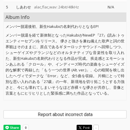
5
しあわせ
alac,flac,wav: 24bit/48kHz
N/A
Album Info
メンバー脱退後初、新生Hakubiの名刺代わりとなるEP!
メンバー脱退を経て新体制となったHakubiがNewEP『27』(読み:トゥ
エンティーセブン)をリリース。 儚さと強さを兼ね備えた歌声と詞の世
界観はそのままに、原点であるギターロックサウンドへ回帰しつつ、
シューゲイズやグランジなどのオルタナティブな音楽性を取り入れ
た、新生Hakubiの名刺代わりとなる作品が完成。 疾走感とエモーショ
ンあふれる「クロール」や、インディーズ時代の楽曲をシューゲイズ
的な解釈で再録した「もう一つの世界 (Alt. ver.)」、心の暗闇を映し出
したヘヴィでダークな「Error」など、全5曲を収録。 片桐にとって特
別な思い入れのある「27歳」の一年、新境地を切り拓こうとする力強
さと、今にも壊れてしまいそうなほど赤裸々な儚さが共存し、音像と
言葉ともにヒリヒリとした緊張感に満ちた作品となっている。
Report about incorrect data
Post
-