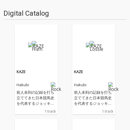
厳選し、紹介してもらうコーナ
ーです(時に旧譜も)。さて今回
Digital Catalog
は、OTOTOYのニュー・カマ
ー・スタッ…
KAZE
KAZE
Hakubi
Hakubi
前人未到の記録を打ち
前人未到の記録を打ち
立ててきた日本競馬史
立ててきた日本競馬史
を代表するジョッキ
を代表するジョッキ
ー・武豊の、デビュー
ー・武豊の、デビュー
1 track
1 track
40年を記念して開催さ
40年を記念して開催さ
れる展示会「武豊デビ
れる展示会「武豊デビ
ュー40年〜前人未到の
ュー40年〜前人未到の