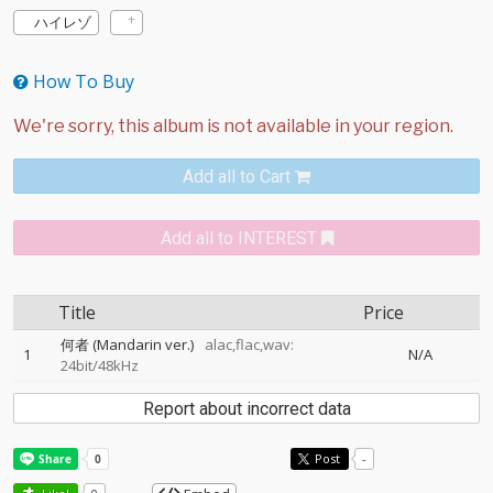
ハイレゾ
How To Buy
Add all to Cart
Add all to INTEREST
Title
Price
何者 (Mandarin ver.)
alac,flac,wav:
1
N/A
24bit/48kHz
Report about incorrect data
Post
-