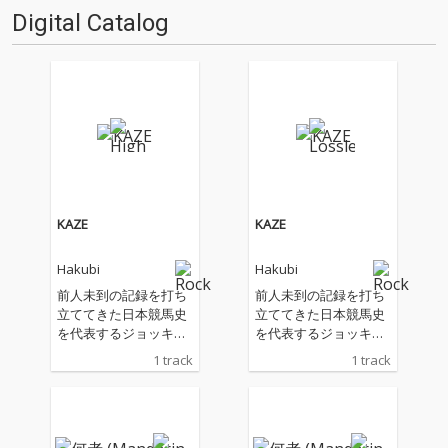
ーです(時に旧譜も)。さて今回
Digital Catalog
は、OTOTOYのニュー・カマ
ー・スタッ…
KAZE
KAZE
Hakubi
Hakubi
前人未到の記録を打ち
前人未到の記録を打ち
立ててきた日本競馬史
立ててきた日本競馬史
を代表するジョッキ
を代表するジョッキ
ー・武豊の、デビュー
ー・武豊の、デビュー
1 track
1 track
40年を記念して開催さ
40年を記念して開催さ
れる展示会「武豊デビ
れる展示会「武豊デビ
ュー40年〜前人未到の
ュー40年〜前人未到の
記録〜」にて上映され
記録〜」にて上映され
るムービー『The Derb
るムービー『The Derb