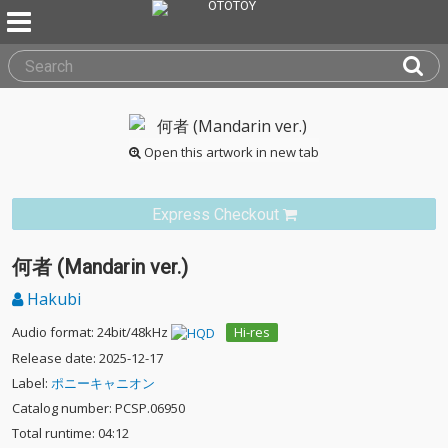
Open this artwork in new tab
Express Checkout
何者 (Mandarin ver.)
Hakubi
Audio format: 24bit/48kHz
Hi-res
Release date: 2025-12-17
Label:
ポニーキャニオン
Catalog number: PCSP.06950
Total runtime: 04:12