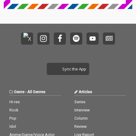
Sync the App
Genre
-
All Genres
Articles
Hi-res
Series
Rock
Interview
Pop
Column
Idol
Review
Anime/Game/Voice Actor
Live Report