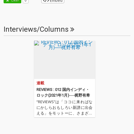
Embed
Like!
0
Interviews/Columns
連載
REVIEWS : 012 国内インディ・
ロック(2021年1月)──梶野有希
“REVIEWS”は「ココに来ればな
にかしらおもしろい新譜に出会
える」をモットーに、さまざま
な書き手が新譜(基本2〜3ヶ月タ
ーム)を中心に9枚(＋α)の作品を
厳選し、紹介してもらうコーナ