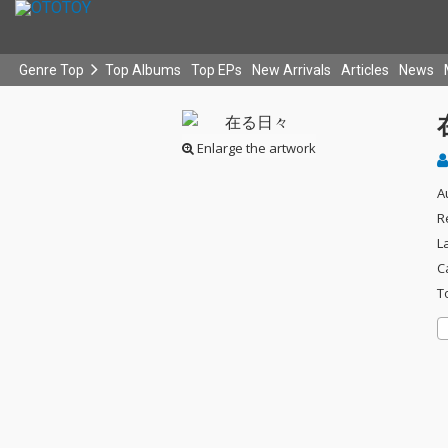
Genre Top
Top Albums
Top EPs
New Arrivals
Articles
News
Enlarge the artwork
A
R
L
C
T