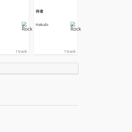
何者
Hakubi
1 track
1 track