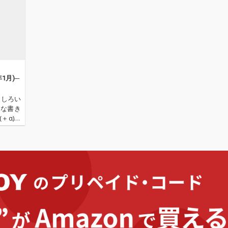
年1月)─
もしろい
まな書き
＋α)の
す(時に
ー・カマ