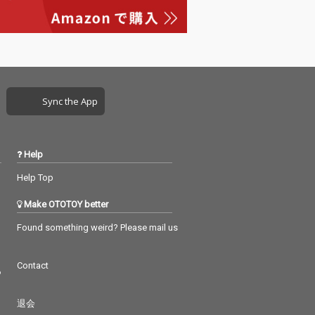
Sync the App
Help
Help Top
Make OTOTOY better
Found something weird? Please mail us
Contact
つ
退会