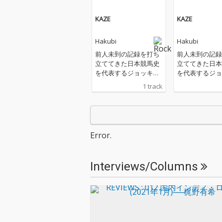
KAZE
KAZE
Hakubi
Hakubi
前人未到の記録を打ち
前人未到の記録
立ててきた日本競馬史
立ててきた日本
を代表するジョッキ
を代表するジョ
ー・武豊の、デビュー
ー・武豊の、デ
1 track
40年を記念して開催さ
40年を記念し
れる展示会「武豊デビ
れる展示会「武
ュー40年〜前人未到の
ュー40年〜前
記録〜」にて上映され
記録〜」にて上
るムービー『The Derb
るムービー『The
Error.
y Dream Goes ON〜鳴
y Dream Goe
りやまないダービーの
りやまないダー
夢』のテーマソングと
夢』のテーマソ
Interviews/Columns
して書き下ろされた。
して書き下ろさ