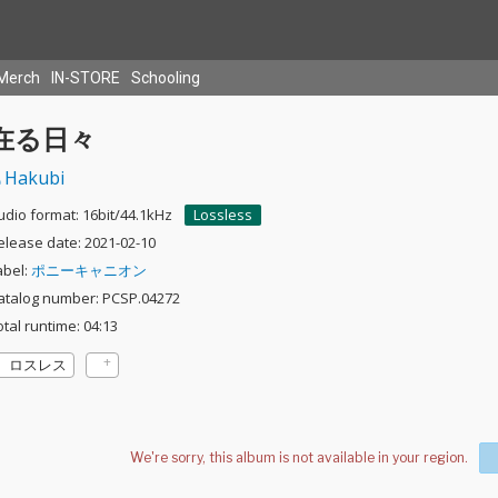
Merch
IN-STORE
Schooling
在る日々
Hakubi
udio format: 16bit/44.1kHz
Lossless
elease date: 2021-02-10
abel:
ポニーキャニオン
atalog number: PCSP.04272
otal runtime: 04:13
ロスレス