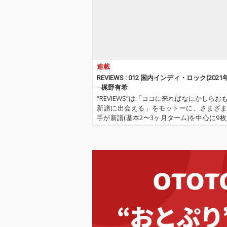
連載
REVIEWS : 012 国内インディ・ロック(2021
─梶野有希
“REVIEWS”は「ココに来ればなにかしらお
新譜に出会える」をモットーに、さまざ
手が新譜(基本2〜3ヶ月ターム)を中心に9枚(
作品を厳選し、紹介してもらうコーナーで
旧譜も)。さて今回は、OTOTOYのニュ
ー・スタッ…