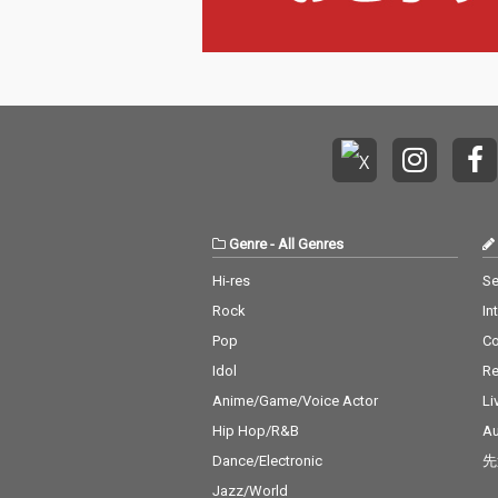
Genre
-
All Genres
Hi-res
Se
Rock
In
Pop
C
Idol
Re
Anime/Game/Voice Actor
Li
Hip Hop/R&B
Au
Dance/Electronic
先
Jazz/World