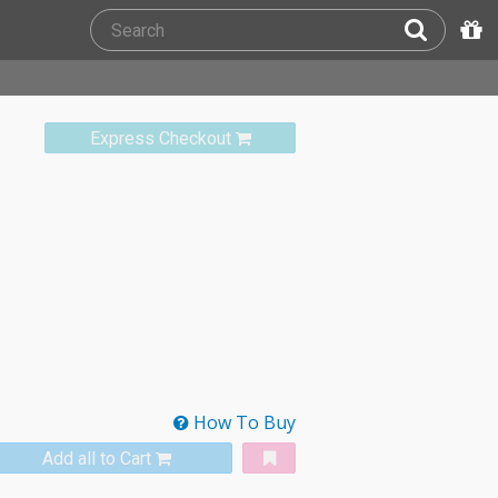
Express Checkout
How To Buy
Add all to Cart