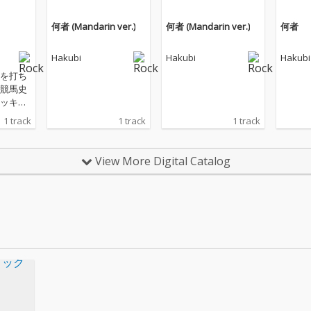
何者 (Mandarin ver.)
何者 (Mandarin ver.)
何者
Hakubi
Hakubi
Hakubi
を打ち
競馬史
ッキ
ビュー
1 track
1 track
1 track
て開催さ
豊デビ
人未到の
View More Digital Catalog
映され
 Derb
s ON〜鳴
ビーの
ングと
れた。