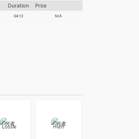
Duration
Price
04:13
N/A