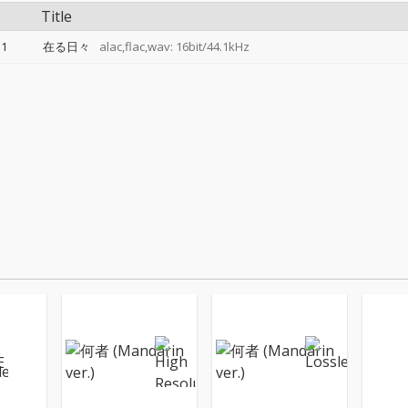
Title
1
在る日々
alac,flac,wav: 16bit/44.1kHz