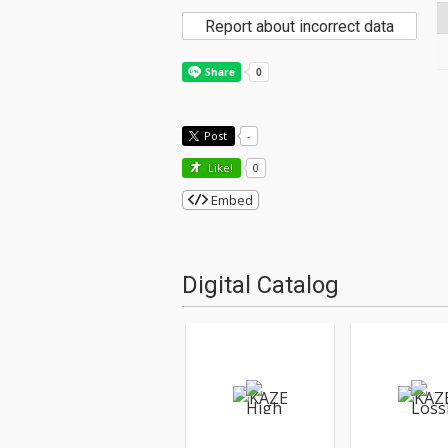
Report about incorrect data
Post
-
Like!
0
Embed
Digital Catalog