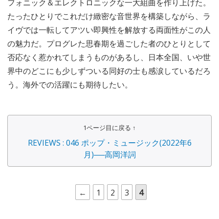
フォニック＆エレクトロニックな一大組曲を作り上げた。
たったひとりでこれだけ緻密な音世界を構築しながら、ラ
イヴでは一転してアツい即興性を解放する両面性がこの人
の魅力だ。プログレた思春期を過ごした者のひとりとして
否応なく惹かれてしまうものがあるし、日本全国、いや世
界中のどこにも少しずついる同好の士も感涙しているだろ
う。海外での活躍にも期待したい。
1ページ目に戻る ↑
REVIEWS : 046 ポップ・ミュージック(2022年6
月)──高岡洋詞
←
1
2
3
4