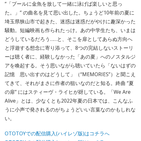
“「プールに金魚を放して一緒に泳げば楽しいと思っ
た。」” の曲名を見て思い出した。ちょうど10年前の夏に
埼玉県狭山市で起きた、迷惑は迷惑だがやけに趣深かった
騒動。短編映画も作られたっけ。あの中学生たち、いまは
どうしているだろう……と、そこを扉としてあらぬ方向へ
と浮遊する想念に寄り添って、8つの完結しないストーリ
ーは聴く者に、経験しなかった「あの夏」へのノスタルジ
アを喚起する。そう思いながら聴いていたら「ないはずの
記憶 思い出すのはどうして」（“MEMORIES”）と聞こえ
てきて、それがまさに作者の狙いなのだと知る。終曲 “夏
の扉” にはスティーヴ・ライヒが谺している。「We Are
Alive」とは、少なくとも2022年夏の日本では、こんなふ
うに小声で発されるのがちょうどいい言葉なのかもしれな
い。
OTOTOYでの配信購入(ハイレゾ版)はコチラへ