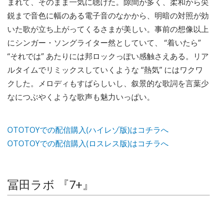
まれて、そのまま一気に聴けた。隙間が多く、柔和から尖
鋭まで音色に幅のある電子音のなかから、明暗の対照が効
いた歌が立ち上がってくるさまが美しい。事前の想像以上
にシンガー・ソングライター然としていて、 “着いたら”
“それでは” あたりには邦ロックっぽい感触さえある。リア
ルタイムでリミックスしていくような “熱気” にはワクワ
クした。メロディもすばらしいし、叙景的な歌詞を言葉少
なにつぶやくような歌声も魅力いっぱい。
OTOTOYでの配信購入(ハイレゾ版)はコチラへ
OTOTOYでの配信購入(ロスレス版)はコチラへ
冨田ラボ 『7+』