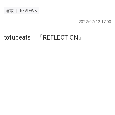
連載
｜
REVIEWS
2022/07/12 17:00
tofubeats 『REFLECTION』