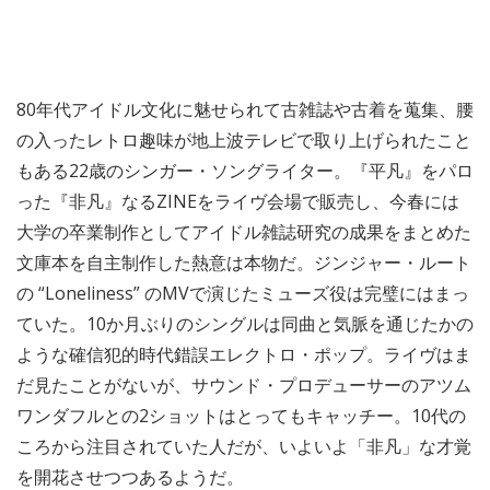
80年代アイドル文化に魅せられて古雑誌や古着を蒐集、腰
の入ったレトロ趣味が地上波テレビで取り上げられたこと
もある22歳のシンガー・ソングライター。『平凡』をパロ
った『非凡』なるZINEをライヴ会場で販売し、今春には
大学の卒業制作としてアイドル雑誌研究の成果をまとめた
文庫本を自主制作した熱意は本物だ。ジンジャー・ルート
の “Loneliness” のMVで演じたミューズ役は完璧にはまっ
ていた。10か月ぶりのシングルは同曲と気脈を通じたかの
ような確信犯的時代錯誤エレクトロ・ポップ。ライヴはま
だ見たことがないが、サウンド・プロデューサーのアツム
ワンダフルとの2ショットはとってもキャッチー。10代の
ころから注目されていた人だが、いよいよ「非凡」な才覚
を開花させつつあるようだ。