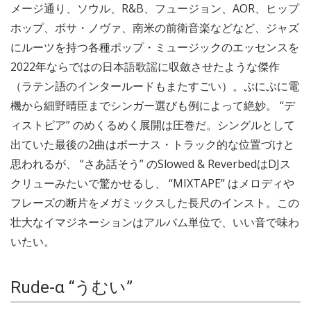
メージ通り、ソウル、R&B、フュージョン、AOR、ヒップ
ホップ、ボサ・ノヴァ、南米の前衛音楽などなど、ジャズ
にルーツを持つ各種ポップ・ミュージックのエッセンスを
2022年ならではの日本語歌謡に収斂させたような傑作
（ラテン語のインタールードもまたすごい）。ぷにぷに電
機から細野晴臣までシンガー選びも例によって絶妙。 “デ
ィストピア” のめくるめく展開は圧巻だ。シングルとして
出ていた最後の2曲はボーナス・トラック的な位置づけと
思われるが、 “さあ話そう” のSlowed & ReverbedはDJス
クリューみたいで驚かせるし、 “MIXTAPE” はメロディや
フレーズの断片をメガミックスした長尺のインスト。この
壮大なイマジネーションはアルバム単位で、いい音で味わ
いたい。
Rude-α “うむい”