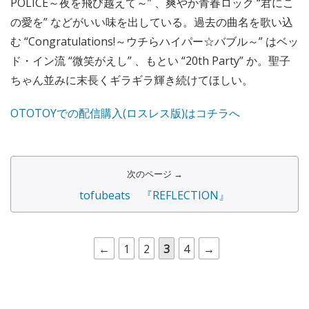
POLICE～夜を飛び越えて～” 、爽やか青春ロック “君にこ
の愛を” などがいい味を出している。過去の曲名を歌い込
む “Congratulations!～ウチらハイパー☆バブル～” はベッ
ド・イン流 “微笑がえし” 、もとい “20th Party” か。聖子
ちゃん並みに末長くギラギラ輝き続けてほしい。
OTOTOYでの配信購入(ロスレス版)はコチラへ
次のページ →
tofubeats 『REFLECTION』
←
1
2
3
4
→