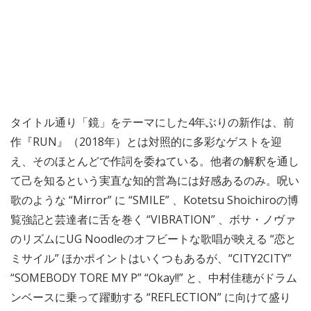
タイトル通り「鏡」をテーマにした4年ぶりの新作は、前
作『RUN』（2018年）とは対照的に多彩なゲストを迎
え、そのほとんどで作詞を委ねている。他者の解釈を通し
て己を知るという実直な知的営為には好感あるのみ。呪い
歌のような “Mirror” に “SMILE” 、Kotetsu Shoichiroの博
覧強記と芸達者に舌を巻く “VIBRATION” 、ボサ・ノヴァ
のリズムにUG Noodleのオフビートな歌唱が映える “恋と
ミサイル” ほかポイントはいくつもあるが、“CITY2CITY”
“SOMEBODY TORE MY P” “Okay!!” と、中村佳穂がドラム
ンベースに乗って躍動する “REFLECTION” に向けて盛り