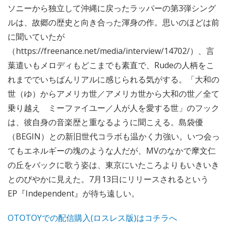
ソニーから独立して沖縄に戻ったラッパーの第3弾シング
ルは、故郷の歴史と向き合った渾身の作。思いのほどは前
に聞いていたが
（https://freenance.net/media/interview/14702/）、言
葉遣いもメロディもどこまでも素直で、Rudeの人柄をこ
れまででいちばんリアルに感じられる気がする。「大和の
世（ゆ）からアメリカ世／アメリカ世から大和の世／全て
乗り越え ミーファイユー／人が人を愛する世」のフック
は、彼自身の音楽歴と重なるように聞こえる。島袋優
（BEGIN）との新旧世代コラボも温かく力強い。いつ会っ
てもエネルギーの塊のような人だが、MVのなかで摩文仁
の丘をバックに歌う姿は、東京にいたころよりもいきいき
とのびやかに見えた。7月13日にリリースされるという
EP『Independent』が待ち遠しい。
OTOTOYでの配信購入(ロスレス版)はコチラへ