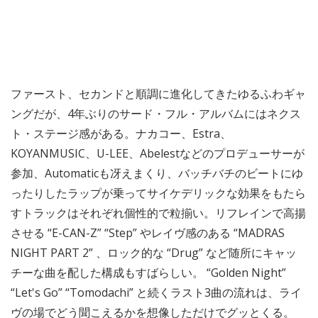
ファースト、セカンドと順調に進化してきたゆるふわギャ
ングだが、4年ぶりのサード・フル・アルバムにはネクス
ト・ステージ感がある。ナカコー、Estra、
KOYANMUSIC、U-LEE、Abelestなどのプロデューサーが
参加、Automaticも冴えまくり、バッチバチのビートにゆ
ったりしたラップが乗ってサイケデリックな効果をもたら
すトラックはそれぞれ個性的で粒揃い。リフレインで高揚
させる “E-CAN-Z” “Step” やレイヴ感のある “MADRAS
NIGHT PART 2” 、ロック的な “Drug” など随所にキャッ
チーな曲を配した構成もすばらしい。 “Golden Night”
“Let's Go” “Tomodachi” と続くラスト3曲の流れは、ライ
ヴの場でどう聞こえるかを想像しただけでグッとくる。