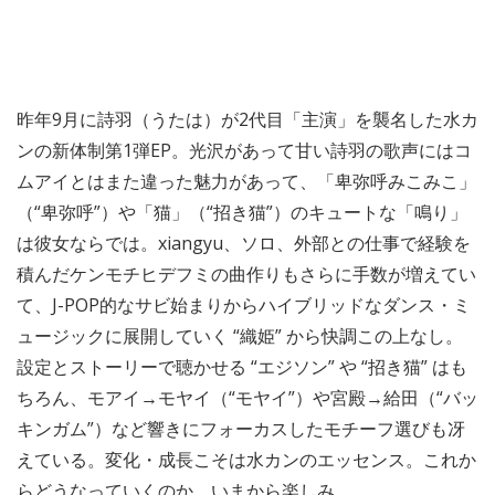
昨年9月に詩羽（うたは）が2代目「主演」を襲名した水カ
ンの新体制第1弾EP。光沢があって甘い詩羽の歌声にはコ
ムアイとはまた違った魅力があって、「卑弥呼みこみこ」
（“卑弥呼”）や「猫」（“招き猫”）のキュートな「鳴り」
は彼女ならでは。xiangyu、ソロ、外部との仕事で経験を
積んだケンモチヒデフミの曲作りもさらに手数が増えてい
て、J-POP的なサビ始まりからハイブリッドなダンス・ミ
ュージックに展開していく “織姫” から快調この上なし。
設定とストーリーで聴かせる “エジソン” や “招き猫” はも
ちろん、モアイ→モヤイ（“モヤイ”）や宮殿→給田（“バッ
キンガム”）など響きにフォーカスしたモチーフ選びも冴
えている。変化・成長こそは水カンのエッセンス。これか
らどうなっていくのか、いまから楽しみ