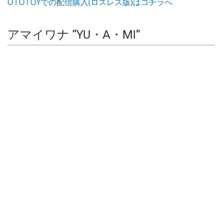
OTOTOYでの配信購入(ロスレス版)はコチラへ
アマイワナ “YU・A・MI”