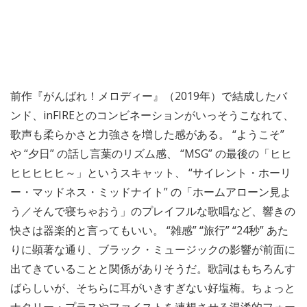
前作『がんばれ！メロディー』（2019年）で結成したバ
ンド、inFIREとのコンビネーションがいっそうこなれて、
歌声も柔らかさと力強さを増した感がある。 “ようこそ”
や “夕日” の話し言葉のリズム感、 “MSG” の最後の「ヒヒ
ヒヒヒヒヒ～」というスキャット、 “サイレント・ホーリ
ー・マッドネス・ミッドナイト” の「ホームアローン見よ
う／そんで寝ちゃおう」のプレイフルな歌唱など、響きの
快さは器楽的と言ってもいい。 “雑感” “旅行” “24秒” あた
りに顕著な通り、ブラック・ミュージックの影響が前面に
出てきていることと関係がありそうだ。歌詞はもちろんす
ばらしいが、そちらに耳がいきすぎない好塩梅。ちょっと