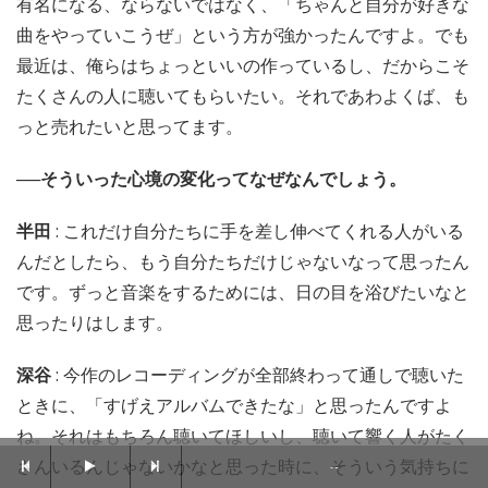
有名になる、ならないではなく、「ちゃんと自分が好きな
曲をやっていこうぜ」という方が強かったんですよ。でも
最近は、俺らはちょっといいの作っているし、だからこそ
たくさんの人に聴いてもらいたい。それであわよくば、も
っと売れたいと思ってます。
──そういった心境の変化ってなぜなんでしょう。
半田
: これだけ自分たちに手を差し伸べてくれる人がいる
んだとしたら、もう自分たちだけじゃないなって思ったん
です。ずっと音楽をするためには、日の目を浴びたいなと
思ったりはします。
深谷
: 今作のレコーディングが全部終わって通しで聴いた
ときに、「すげえアルバムできたな」と思ったんですよ
ね。それはもちろん聴いてほしいし、聴いて響く人がたく
さんいるんじゃないかなと思った時に、そういう気持ちに
--