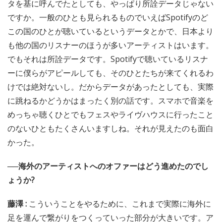
タを基に呼んでたとしても、やっぱり所詮データじゃない
ですか。一般のひとも見られるものでいえばSpotifyのど
この国のひとが聴いているというデータとかで、日本より
も他の国のリスナーのほうが多いアーティストはいます。
でもそれは所詮データです。Spotifyで聴いているリスナ
ーに僕らがアピールしても、そのひとたちが来てくれるわ
けでは絶対ないし。だからデータがあったとしても、実際
に跳ねるかどうかはまったく別の話です。スマホで音楽を
めっちゃ聴くひとでもフェスやライヴハウスに行ったこと
のないひともたくさんいますしね。それが見えたのも面白
かった。
──海外のアーティストへのオファーはどう進めたのでし
ょうか?
藤澤 :
こういうことをやるために、これまで実際に海外に
足を運んで繋がりをつくっていった部分が大きいです。ア