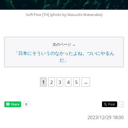
Soft Pine [TH] (photo by Masushi Watanabe)
次のページ →
「日本にそういうのなかったよね。ついにやるん
だ」
1
2
3
4
5
→
Post
-
2023/12/29 18:00