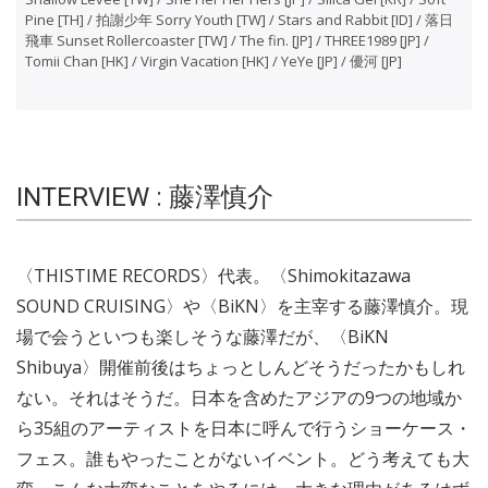
Pine [TH] / 拍謝少年 Sorry Youth [TW] / Stars and Rabbit [ID] / 落日
飛車 Sunset Rollercoaster [TW] / The fin. [JP] / THREE1989 [JP] /
Tomii Chan [HK] / Virgin Vacation [HK] / YeYe [JP] / 優河 [JP]
INTERVIEW : 藤澤慎介
〈THISTIME RECORDS〉代表。〈Shimokitazawa
SOUND CRUISING〉や〈BiKN〉を主宰する藤澤慎介。現
場で会うといつも楽しそうな藤澤だが、〈BiKN
Shibuya〉開催前後はちょっとしんどそうだったかもしれ
ない。それはそうだ。日本を含めたアジアの9つの地域か
ら35組のアーティストを日本に呼んで行うショーケース・
フェス。誰もやったことがないイベント。どう考えても大