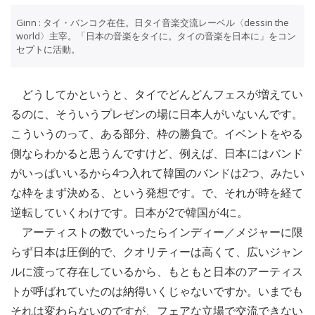
Ginn : タイ・バンコク在住。日タイ音楽交流レーベル〈dessin the
world〉主宰。「日本の音楽をタイに。タイの音楽を日本に」をコン
セプトに活動。
どうしてかというと、タイでどんどんフェスが増えてい
るのに、そういうプレゼンの場に日本人がいないんです。
こういうのって、ある部分、枠の勝負で。イベントをやる
側ならわかると思うんですけど、例えば、日本にはバンド
がいっぱいいるから4つ入れて韓国のバンドは2つ、みたい
な枠をまず決める、という発想です。で、それが時を経て
逆転していくわけです。日本が2で韓国が4に。
アーティストの数でいったらインディー／メジャーに限
らず日本は圧倒的で、クオリティーは高くて、広いジャン
ルに渡って存在しているから、もともと日本のアーティス
トが呼ばれていたのは納得いくじゃないですか。いまでも
それは変わらないのですが、フェアな立場で交流できない