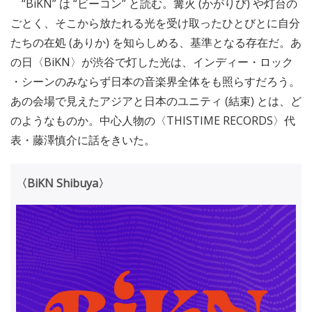
“BiKN” は “ビーコン” と読む。篝火 (かがりび) や灯台の
ごとく、そこから放たれる光を受け取ったひとびとに自分
たちの在処 (ありか) を知らしめる、基準となる存在だ。あ
の日〈BiKN〉が渋谷で灯した光は、インディー・ロック
・シーンのみならず日本の音楽界全体をも照らすだろう。
あの会場で見えたアジアと日本のユニティ (結束) とは、ど
のようなものか。中心人物の〈THISTIME RECORDS〉代
表・藤澤慎介に話をきいた。
〈BiKN Shibuya〉