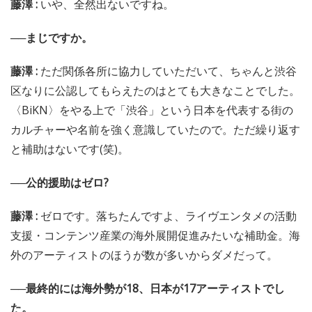
藤澤 :
いや、全然出ないですね。
──まじですか。
藤澤 :
ただ関係各所に協力していただいて、ちゃんと渋谷
区なりに公認してもらえたのはとても大きなことでした。
〈BiKN〉をやる上で「渋谷」という日本を代表する街の
カルチャーや名前を強く意識していたので。ただ繰り返す
と補助はないです(笑)。
──公的援助はゼロ?
藤澤 :
ゼロです。落ちたんですよ、ライヴエンタメの活動
支援・コンテンツ産業の海外展開促進みたいな補助金。海
外のアーティストのほうが数が多いからダメだって。
──最終的には海外勢が18、日本が17アーティストでし
た。