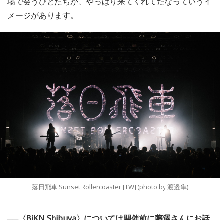
場で会うひとたちが、やっぱり来てくれてたなっていうイ
メージがあります。
落日飛車 Sunset Rollercoaster [TW] (photo by 渡邉隼)
──〈BiKN Shibuya〉については開催前に藤澤さんにお話