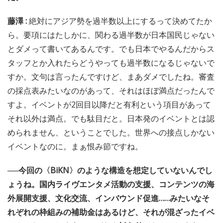
藤澤 :
絶対にアジア勢を過半数以上にするって決めてたか
ら。要項にはたしかに、関わる過半数が日本国民じゃない
とダメって書いてあるんです。でも日本でやるんだからス
タッフとか入れたらどうやっても過半数になるじゃないで
すか。文句は言ったんですけど、まあダメでしたね。審査
の採点表みたいなのがあって、それはほぼ満点だったんで
すよ。イベントが2回目以降だと有利という項目があって
それ以外は満点。でも駄目だと。日本発のイベントとは認
められません、ということでした。世界への接点しかない
イベントなのに。まぁ恨み節ですね。
──今回の〈BiKN〉のような構造を想定していないんでし
ょうね。国内ライヴエンタメ活動の支援、コンテンツの海
外展開支援、文化交流、インバウンド促進……みたいなそ
れぞれの枠組みの補助金はあるけど、それが混ざったイベ