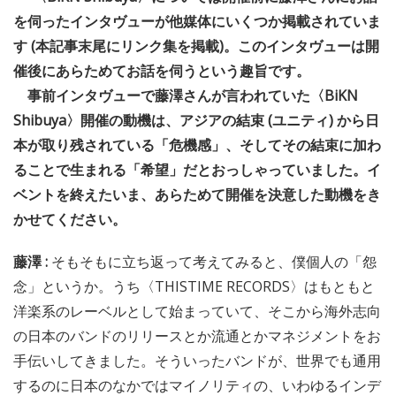
を伺ったインタヴューが他媒体にいくつか掲載されていま
す (本記事末尾にリンク集を掲載)。このインタヴューは開
催後にあらためてお話を伺うという趣旨です。
事前インタヴューで藤澤さんが言われていた〈BiKN
Shibuya〉開催の動機は、アジアの結束 (ユニティ) から日
本が取り残されている「危機感」、そしてその結束に加わ
ることで生まれる「希望」だとおっしゃっていました。イ
ベントを終えたいま、あらためて開催を決意した動機をき
かせてください。
藤澤 :
そもそもに立ち返って考えてみると、僕個人の「怨
念」というか。うち〈THISTIME RECORDS〉はもともと
洋楽系のレーベルとして始まっていて、そこから海外志向
の日本のバンドのリリースとか流通とかマネジメントをお
手伝いしてきました。そういったバンドが、世界でも通用
するのに日本のなかではマイノリティの、いわゆるインデ