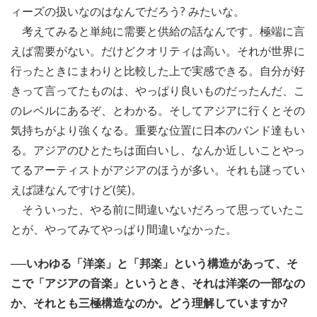
ィーズの扱いなのはなんでだろう? みたいな。
考えてみると単純に需要と供給の話なんです。極端に言
えば需要がない。だけどクオリティは高い。それが世界に
行ったときにまわりと比較した上で実感できる。自分が好
きって言ってたものは、やっぱり良いものだったんだ、こ
のレベルにあるぞ、とわかる。そしてアジアに行くとその
気持ちがより強くなる。重要な位置に日本のバンド達もい
る。アジアのひとたちは面白いし、なんか近しいことやっ
てるアーティストがアジアのほうが多い。それも謎ってい
えば謎なんですけど(笑)。
そういった、やる前に間違いないだろって思っていたこ
とが、やってみてやっぱり間違いなかった。
──いわゆる「洋楽」と「邦楽」という構造があって、そ
こで「アジアの音楽」というとき、それは洋楽の一部なの
か、それとも三極構造なのか。どう理解していますか?