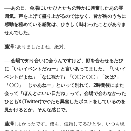
──あの日、会場にいたひとたちの静かに興奮したあの雰
囲気。声を上げて盛り上がるのではなく、皆が胸のうちに
感動を秘めている感覚は、ひさしく味わったことがありま
せんでした。
藤澤 :
ありましたよね、絶対。
──会場で知り合いに会うんですけど、顔を合わせるたび
に「いいイベントだねー」と言いあってました。「いいイ
ベントだよね」「なに観た?」「〇〇と〇〇」「次は?」
「〇〇」「じゃあねー」といって別れて、2時間後にまた
会って「ほんとにいい日だね」って。会場で会わなかった
ひともX (Twitter)でやたら興奮したポストをしているのを
見かけるとか。そんな感じで。
藤澤 :
よかったです。僕も、信頼してるひとや、いつも現