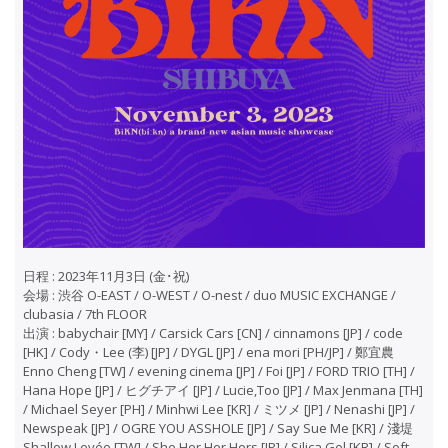
日程 : 2023年11月3日 (金･祝)
会場 : 渋谷 O-EAST / O-WEST / O-nest / duo MUSIC EXCHANGE /
clubasia / 7th FLOOR
出演 : babychair [MY] / Carsick Cars [CN] / cinnamons [JP] / code
[HK] / Cody・Lee (李) [JP] / DYGL [JP] / ena mori [PH/JP] / 鄭宜農
Enno Cheng [TW] / evening cinema [JP] / Foi [JP] / FORD TRIO [TH] /
Hana Hope [JP] / ヒグチアイ [JP] / Lucie,Too [JP] / Max Jenmana [TH]
/ Michael Seyer [PH] / Minhwi Lee [KR] / ミツメ [JP] / Nenashi [JP] /
Newspeak [JP] / OGRE YOU ASSHOLE [JP] / Say Sue Me [KR] / 淺堤
Shallow Levée [TW] / She Her Her Hers [JP] / Silica Gel [KR] / Soft