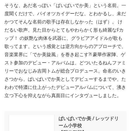
そうな、あだ名っぽい「ぱいぱいでか美」という名前。一
度聞くだけで、パイオツカイデーだな、とわかるし、未だ
かつてそんな名前の歌手は存在しなかった（はず）。 け
だるい歌声、見た目からとてもやわらかく形も綺麗なFカ
ップ！ の妖艶な肉体を武器に、グラビアアイドルが歌も
歌ってます、という感覚とは逆方向からのアプローチで、
音楽業界に「でか美旋風」を巻き起こす?! 豪華作家陣、ゲ
スト参加のデビュー・アルバムは、どついたるねんファミ
リーでおなじみ吉岡トムが総合プロデュース。命名のいき
さつから、ぱいぱいでか美としてデビューするまでや、た
わわで特濃に仕上がったデビューアルバムについて、沸き
立つ下心を抑えながら真面目にインタヴューしました。
ぱいぱいでか美 / レッツドリ
ーム小学校