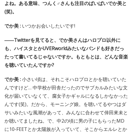
よね。ある意味、つんく♂さんも注目のぱいぱいでか美と
(笑)。
でか美 :
いつかお会いしたいです!
――Twitterを見てると、でか美さんはハロプロ以外に
も、ハイスタとかUVERworldみたいなバンドも好きだっ
たって書いてるじゃないですか。もともとは、どんな音楽
を聴いていたんですか?
でか美 :
小さい頃は、それこそハロプロとかを聴いていた
んですけど… 中学校が田舎だったのでサブカルみたいな文
化が届いていなくて、腐女子かギャルになるしかなかった
んです(笑)。だから、モーニング娘。を聴いてるやつはダ
サいみたいな風潮があって、みんなに合わせて倖田來未と
か聴いてましたね。で、中2の頃に男の子にもらったMD
に10-FEETとか太陽族が入っていて、そこからエルレとか