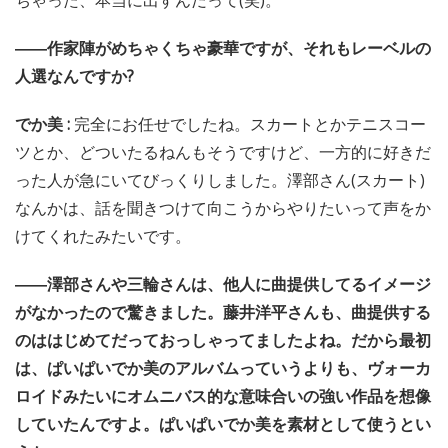
ちゃった、本当に出すんだって(笑)。
――作家陣がめちゃくちゃ豪華ですが、それもレーベルの
人選なんですか?
でか美 :
完全にお任せでしたね。スカートとかテニスコー
ツとか、どついたるねんもそうですけど、一方的に好きだ
った人が急にいてびっくりしました。澤部さん(スカート)
なんかは、話を聞きつけて向こうからやりたいって声をか
けてくれたみたいです。
――澤部さんや三輪さんは、他人に曲提供してるイメージ
がなかったので驚きました。藤井洋平さんも、曲提供する
のははじめてだっておっしゃってましたよね。だから最初
は、ぱいぱいでか美のアルバムっていうよりも、ヴォーカ
ロイドみたいにオムニバス的な意味合いの強い作品を想像
していたんですよ。ぱいぱいでか美を素材として使うとい