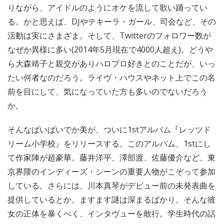
りながら、アイドルのようにオケを流して歌い踊ってい
る。かと思えば、DJやテキーラ・ガール、司会など、その
活動は実にさまざま。そして、Twitterのフォロワー数が
なぜか異様に多い(2014年5月現在で4000人超え)。どうや
ら大森靖子と親交がありハロプロ好きとのことだが、いっ
たい何者なのだろう。ライヴ・ハウスやネット上でこの名
前を目にして、気になっていた方も多いのでないだろう
か。
そんなぱいぱいでか美が、ついに1stアルバム『レッツド
リーム小学校』をリリースする。このアルバム、1stにし
て作家陣が超豪華。藤井洋平、澤部渡、佐藤優介など、東
京界隈のインディーズ・シーンの重要人物がこぞって参加
している。さらには、川本真琴がデビュー前の未発表曲を
提供しているとか。ますます謎は深まるばかり。そんな彼
女の正体を暴くべく、インタヴューを敢行。学生時代の話