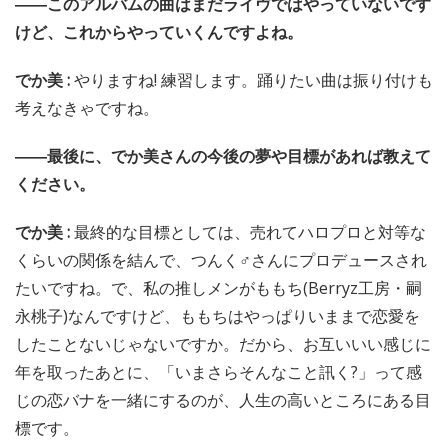
――このアルバムの曲はまだライヴではやっていないです
けど、これからやっていくんですよね。
でか美 :
やりますね! 練習します。踊りたい曲は振り付けも
考えなきゃですね。
――最後に、でか美さんの今後の夢や目標があれば教えて
ください。
でか美 :
最終的な目標としては、売れてハロプロと対等な
くらいの関係を結んで、つんく♂さんにプロデュースされ
たいですね。で、私の推しメンがももち(Berryz工房・嗣
永桃子)なんですけど、ももちはやっぱりいままで恋愛を
したことないじゃないですか。だから、お互いいい感じに
年を取ったあとに、「いまさらそんなこと訊く?」って感
じの恋バナを一緒にするのが、人生の高いところにある目
標です。