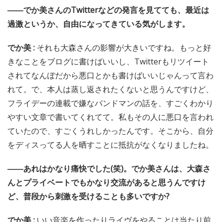
――でか美さんのTwitterなどの発言を見てても、最近は
過激というか、自由になってきている気がします。
でか美 :
それも大森さんの影響が大きいですね。もっと好
きなことをブログに書けばいいし、Twitterもリツイート
されてなんぼだから悪口とかも書けばいいじゃんって言わ
れて。で、本人は蒸し返されたくないと思うんですけど、
フライデーの連載で嫌なバンドマンの話を、すごくわかり
やすい文章で書いてくれてて。私もその人に悪口を言われ
ていたので、すごくうれしかったんです。そこから、自分
をディスってる人を晒すことに抵抗がなくなりましたね。
――あれはかなり痛快でした(笑)。でか美さんは、大森さ
んとプライベートでもかなり交流があると思うんですけ
ど、普段から刺激を受けることも多いですか?
でか美 :
いい音楽を作ったりライヴをやることは当たり前