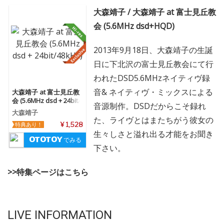
大森靖子 / 大森靖子 at 富士見丘教
会 (5.6MHz dsd+HQD)
2013年9月18日、大森靖子の生誕
日に下北沢の富士見丘教会にて行
われたDSD5.6MHzネイティヴ録
音& ネイティヴ・ミックスによる
大森靖子 at 富士見丘教
会 (5.6MHz dsd + 24bit/
音源制作。DSDだからこそ録れ
48kHz)
大森靖子
た、ライヴとはまたちがう彼女の
特典あり！
¥ 1,528
生々しさと溢れ出る才能をお聞き
でみる
下さい。
>>特集ページはこちら
LIVE INFORMATION