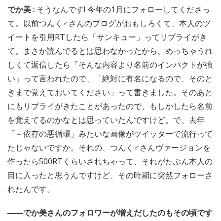
でか美 :
そうなんです! 今年の1月にフォローしてくださっ
て。以前つんく♂さんのブログがおもしろくて、本人のツ
イートを引用RTしたら「サンキュー」ってリプライがき
て。まさか読んでるとは思わなかったから、めっちゃうれ
しくて返信したら「そんな内容より名前のインパクトが強
い」って言われたので、「絶対に有名になるので、そのと
きまで覚えておいてください」って書きました。そのあと
にもリプライがきたことがあったので、もしかしたら名前
を覚えてるのかなとは思っていたんですけど。で、去年
「～依存の悪循環」みたいな画像がツイッターで流行って
たじゃないですか。それの、つんく♂さんヴァージョンを
作ったら500RTくらいされちゃって、それがたぶん本人の
目に入ったと思うんですけど、その時期に突然フォローさ
れたんです。
――でか美さんのフォロワーが増えだしたのもその頃です