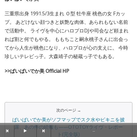
三重県出身 1991.5/3生まれ Ｏ型 牡牛座 桃色の女 Fカッ
プ。 あどけない顔つきと妖艶な肉体、あられもない名前
で活動中。 ライヴを中心にハロプロDJや司会など頼まれ
れば割と何でもやる。 ももちこと嗣永桃子さんに出会っ
てから人生が桃色になり、ハロプロが心の支えに。 今時
珍しいテレビっ子。大森靖子の秘蔵っ子でもある。
>>ぱいぱいでか美 Official HP
次のページ →
ぱいぱいでか美がソフマップでスク水やビキニを披
露、あの件の続報も——OTOTOYライヴ・レポー
--
ト(完全版)