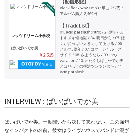
【配信形態】
alac / flac / wav / mp3 : 単曲 257円 /
アルバム購入 2,469円
【Track List】
01. acid pai slash(intro) / 2. 少年 / 03.
レッツドリーム小学校
トキメキ蟻地獄 / 04. 明日から / 05. ぼ
くがおっぱい大きくしてあげる / 06.
ぱいぱいでか美
ノルマ3億年 / 07. コマーシャル・スー
サイド / 08. さようなら / 09. long
¥ 2,515
vacation / 10. わたくしばし〜でか美
でみる
とほりぼうの横浜ツンツン節〜 / 11.
acid pai slash
INTERVIEW : ぱいぱいでか美
ぱいぱいでか美。一度聞いたら決して忘れない、この強烈
なインパクトの名前。彼女はライヴハウスでバンドに混ざ