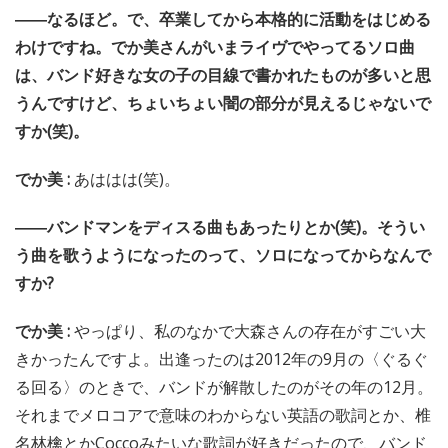
――なるほど。で、卒業してから本格的に活動をはじめる
わけですね。でか美さんがいまライヴでやってるソロ曲
は、バンド好きな女の子の目線で書かれたものが多いと思
うんですけど、ちょいちょい闇の部分が見えるじゃないで
すか(笑)。
でか美 :
あははは(笑)。
――バンドマンをディスる曲もあったりとか(笑)。そうい
う曲を歌うようになったのって、ソロになってからなんで
すか?
でか美 :
やっぱり、私のなかで大森さんの存在がすごい大
きかったんですよ。出逢ったのは2012年の9月の〈ぐるぐ
る回る〉のときで、バンドが解散したのがその年の12月。
それまでメロコアで意味のわからない英語の歌詞とか、椎
名林檎とかCoccoみたいな歌詞が好きだったので、バンド