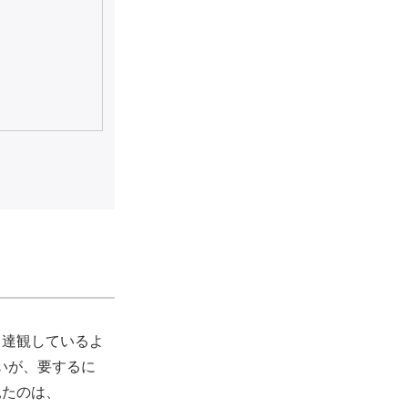
て達観しているよ
いが、要するに
見たのは、