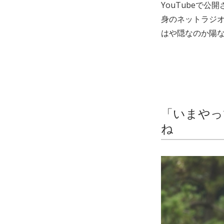
YouTubeで
身のネットラジ
はや隠なのか陽な
「いまやっ
ね