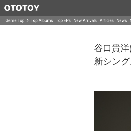
Genre Top
Top Albums
Top EPs
New Arrivals
Articles
News
谷口貴洋
新シングル