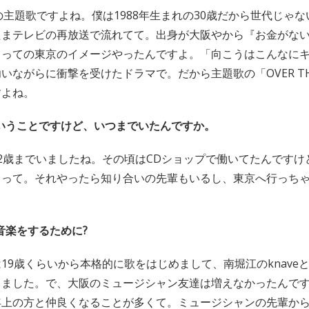
の主題歌ですよね。僕は1988年生まれの30歳だから世代じゃ
まテレビの再放送で流れてて。出身が大阪やから『お金がない
とっての東京のイメージやったんですよ。「向こうはこんなに
ながらに衝撃を受けたドラマで。だから主題歌の「OVER THE 
すよね。
いうことですけど、いつまでいたんですか。
2歳までいましたね。その頃はCDショップで働いてたんですけ
まって。それやったら知り合いの先輩もいるし、東京へ行っち
音楽をするために?
19歳くらいから本格的に歌をはじめまして、南堀江のknave
てました。で、大阪のミュージシャン友達は増えなかったんで
年上の方と仲良くなることが多くて。ミュージシャンの先輩か