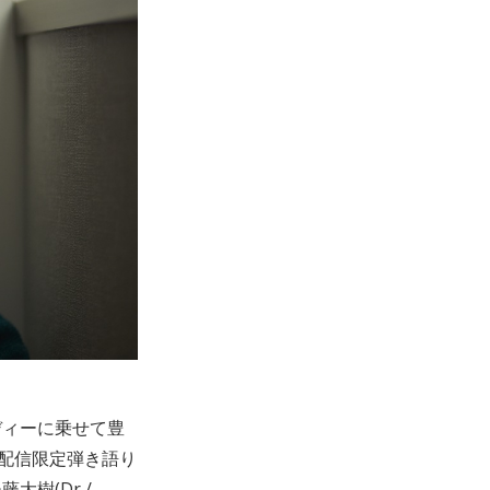
ディーに乗せて豊
で配信限定弾き語り
樹(Dr /