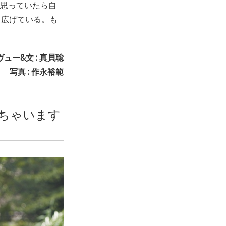
と思っていたら自
り広げている。も
ュー&文 : 真貝聡
写真 : 作永裕範
ちゃいます