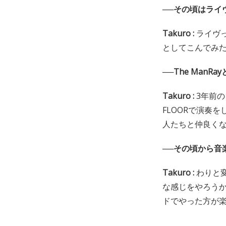
──その頃はライ
Takuro :
ライヴ
としてこんでみ
──The Man
Takuro :
3年前の
FLOORで演奏
人たちと仲良く
──その頃から音
Takuro :
わりと
な感じをやろう
ドでやった方が