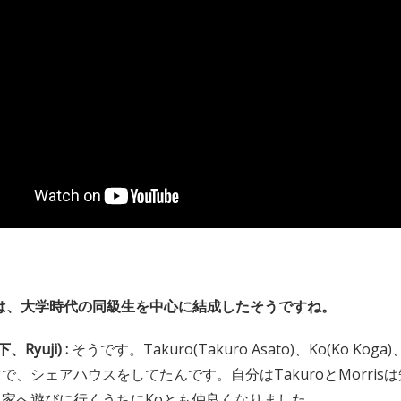
Rayは、大学時代の同級生を中心に結成したそうですね。
下、Ryuji) :
そうです。Takuro(Takuro Asato)、Ko(Ko Koga
で、シェアハウスをしてたんです。自分はTakuroとMorris
家へ遊びに行くうちにKoとも仲良くなりました。