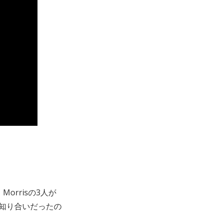
)、Morrisの3人が
は知り合いだったの