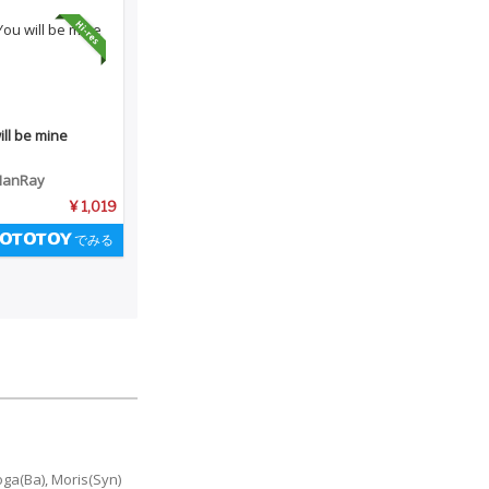
ill be mine
ManRay
¥ 1,019
でみる
(Ba), Moris(Syn)