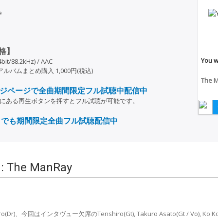
e
価格】
You w
bit/88.2kHz) / AAC
/ アルバムまとめ購入 1,000円(税込)
The 
ジページで全曲期間限定フル試聴中配信中
頭にある再生ボタンを押すとフル試聴が可能です。
プリでも期間限定全曲フル試聴配信中
: The ManRay
o(Dr)、今回はインタヴュー欠席のTenshiro(Gt), Takuro Asato(Gt / Vo), Ko Koga