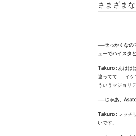
さまざまな
──せっかくなの
ューでハイスタ
Takuro :
あはは
違ってて…… イ
ういうマジョリ
──じゃあ、Asa
Takuro :
レッチ
いです。