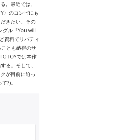
ある。最近では、
TY〉のコンピにも
ただきたい。その
『You will
ほど資料でリバティ
ることも納得のサ
OTOYでは本作
開始する。そして、
イクが目前に迫っ
て?)。