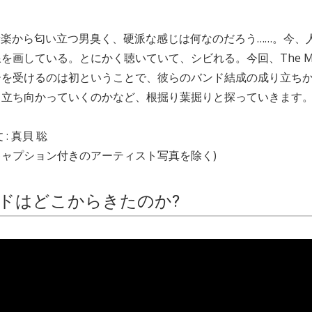
ayの音楽から匂い立つ男臭く、硬派な感じは何なのだろう……。今
を画している。とにかく聴いていて、シビれる。今回、The Ma
ーを受けるのは初ということで、彼らのバンド結成の成り立ち
う立ち向かっていくのかなど、根掘り葉掘りと探っていきます
: 真貝 聡
希(キャプション付きのアーティスト写真を除く)
ドはどこからきたのか?