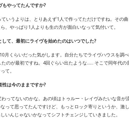
ヴもやってたんですか?
っていうよりは、とりあえず1人で作ってただけですね。その曲
たら、やっぱり1人よりも生の方が面白いなって気付いて。
Rayとして、最初にライヴを始めたのはいつでした?
10月くらいだった気がします。自分たちでライヴハウスを調べて
をしたのが最初ですね。4回ぐらい出たような…… そこで同年代
なって。
楽性は今のままですか?
変わってないのかな。あの頃はトゥルー・レイヴみたいな音が
かなって思ってたんですけど、もっとロック寄りというか、激
楽しいんじゃないかなってシフトチェンジしていきました。