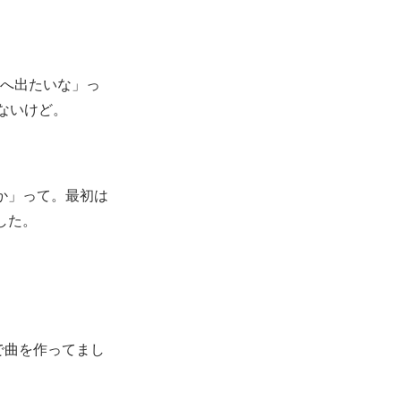
へ出たいな」っ
ないけど。
か」って。最初は
した。
。
で曲を作ってまし