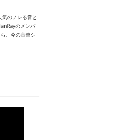
、人気のノレる音と
nRayのメンバ
から、今の音楽シ
。