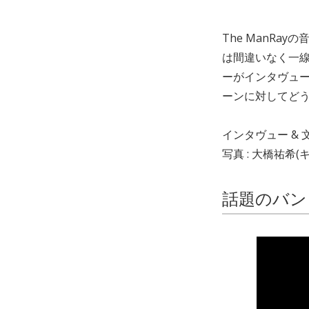
The ManR
は間違いなく一線
ーがインタヴュ
ーンに対してど
インタヴュー & 文 
写真 : 大橋祐
話題のバン