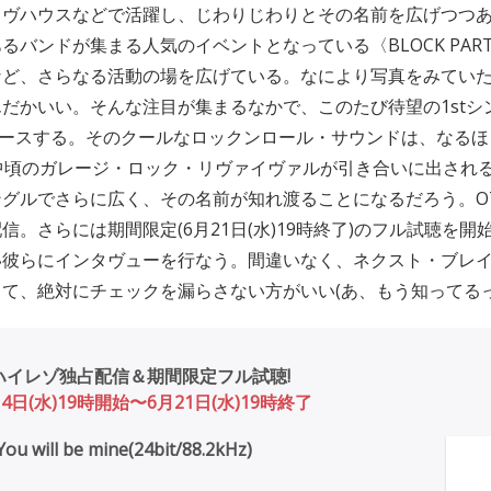
イヴハウスなどで活躍し、じわりじわりとその名前を広げつつ
るバンドが集まる人気のイベントとなっている〈BLOCK PAR
など、さらなる活動の場を広げている。なにより写真をみてい
だかいい。そんな注目が集まるなかで、このたび待望の1stシングル
をリリースする。そのクールなロックンロール・サウンドは、なる
中頃のガレージ・ロック・リヴァイヴァルが引き合いに出され
グルでさらに広く、その名前が知れ渡ることになるだろう。OT
信。さらには期間限定(6月21日(水)19時終了)のフル試聴を
い彼らにインタヴューを行なう。間違いなく、ネクスト・ブレ
て、絶対にチェックを漏らさない方がいい(あ、もう知ってるっ
1kHzハイレゾ独占配信＆期間限定フル試聴!
日(水)19時開始〜6月21日(水)19時終了
ou will be mine(24bit/88.2kHz)