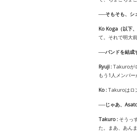
──そもそも、シ
Ko Koga（以下、
て。それで明大
──バンドを結成
Ryuji :
Takur
もう1人メンバー
Ko :
Takuro
──じゃあ、As
Takuro :
そうっ
た。まあ、あん