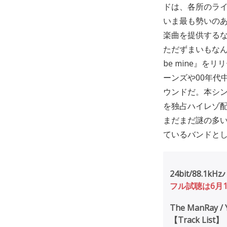
ドは、各所のラ
いま最も勢いのあ
楽曲を提供する
ただずまいもなん
be mine』
ーンズや00年代
ウンドだ。本シン
を独占ハイレゾ配
まだまだ謎の多
ているバンドとし
24bit/88.
フル試聴は6月14
The ManRay / Y
【Track List】