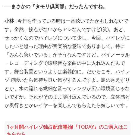
──まさかの『タモリ倶楽部』だったんですね。
小林 :
今作を作っている時は一番聴いてたかもしれないで
す。全然、接点がないからアレなんですけど(笑)。あと、
せっかくなのでハイレゾについて少し。今回、ハイレゾに
したいと思った理由が音楽的な意味でありまして。特に
「みんな急いでいる」がそうなんですけど、バイノーラル
・レコーディングで環境音を楽曲の中に入れ込んだんで
す。舞台装置というよりは楽器的に。だからこそ、ハイレ
ゾで聴いたら気持ち良い気がするんですよ。鳥のさえずり
とか、水の流れる繊細な音ってレンジが広い環境音じゃな
いですか。それがそのまま溶け込んでいるので、立体感と
か奥行きとかレイヤーを楽しんでもらえたら嬉しいです。
1ヶ月間ハイレゾ独占配信開始!『TODAY』のご購入はこ
ちらから