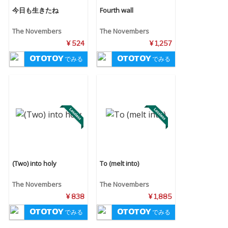
今日も生きたね
Fourth wall
The Novembers
The Novembers
¥ 524
¥ 1,257
でみる
でみる
(Two) into holy
To (melt into)
The Novembers
The Novembers
¥ 838
¥ 1,885
でみる
でみる