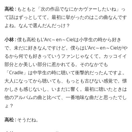
高松 :
もともと「次の作品でなにかカヴァーしたいね」っ
て話はずっとしてて。最初に挙がったのはこの曲なんです
よね。なんで選んだんだっけ？
小林 :
僕も高松もL’Arc～en～Cielは小学生の時から好き
で、未だに好きなんですけど。僕らはL’Arc～en～Cielがや
るから何でも好きっていうファンじゃなくて。カッコイイ
部分とか美しい部分に惹かれてる。そのなかでも
「Cradle」は中学生の時に聴いて衝撃的だったんですよ。
大人になってから聴いても、もっとも古びない感覚で。懐
かしさも感じないし、いまだに響く。最初に聴いたときは
他のアルバムの曲と比べて、一番地味な曲だと思ったでし
ょ？
高松 :
そうだね。