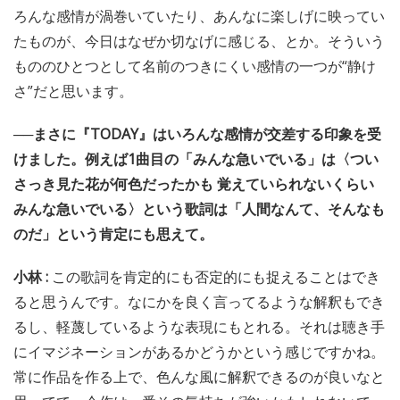
ろんな感情が渦巻いていたり、あんなに楽しげに映ってい
たものが、今日はなぜか切なげに感じる、とか。そういう
もののひとつとして名前のつきにくい感情の一つが“静け
さ”だと思います。
──まさに『TODAY』はいろんな感情が交差する印象を受
けました。例えば1曲目の「みんな急いでいる」は〈つい
さっき見た花が何色だったかも 覚えていられないくらい
みんな急いでいる〉という歌詞は「人間なんて、そんなも
のだ」という肯定にも思えて。
小林 :
この歌詞を肯定的にも否定的にも捉えることはでき
ると思うんです。なにかを良く言ってるような解釈もでき
るし、軽蔑しているような表現にもとれる。それは聴き手
にイマジネーションがあるかどうかという感じですかね。
常に作品を作る上で、色んな風に解釈できるのが良いなと