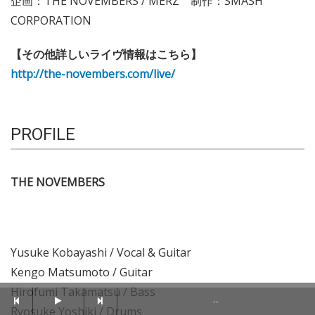
企画：THE NOVEMBERS / MERZ 制作：SMASH
CORPORATION
【その他詳しいライヴ情報はこちら】
http://the-novembers.com/live/
PROFILE
THE NOVEMBERS
Yusuke Kobayashi / Vocal & Guitar
Kengo Matsumoto / Guitar
Hirofumi Takamatsu / Bass
--
Ryosuke Yoshiki / Drums