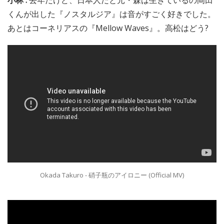
小林 :
去年だけど、日本人だと元・森は生きているの岡田
くんが出した『ノスタルジア』は音がすごく好きでした。
あとはコーネリアスの『Mellow Waves』。高松はどう?
Okada Takuro - 硝子瓶のアイロニー (Official MV)