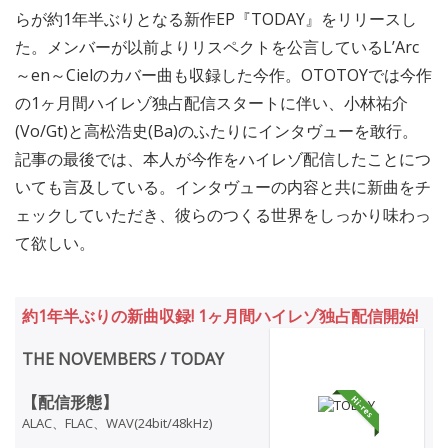
らが約1年半ぶりとなる新作EP『TODAY』をリリースし
た。メンバーが以前よりリスペクトを公言しているL’Arc
～en～Cielのカバー曲も収録した今作。OTOTOYでは今作
の1ヶ月間ハイレゾ独占配信スタートに伴い、小林祐介
(Vo/Gt)と高松浩史(Ba)のふたりにインタヴューを敢行。
記事の最後では、本人が今作をハイレゾ配信したことにつ
いても言及している。インタヴューの内容と共に新曲をチ
ェックしていただき、彼らのつくる世界をしっかり味わっ
て欲しい。
約1年半ぶりの新曲収録! 1ヶ月間ハイレゾ独占配信開始!
THE NOVEMBERS / TODAY
【配信形態】
ALAC、FLAC、WAV(24bit/48kHz)