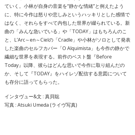
ていく。小林が自身の音楽を“静かな情緒”と例えたよう
に、特に今作は怒りや悲しみというハッキリとした感情で
はなく、それらをすべて内包した世界が綴られている。新
曲の「みんな急いでいる」や「TODAY」はもちろんのこ
と、L’Arc～en～Cielの「Cradle」や小林がソロとして発表
した楽曲のセルフカバー「O Alquimista」も今作の静かで
繊細な世界を表現する。前作のベスト盤『Before
Today』以降、彼らはどんな思いで今作に取り組んだの
か、そして『TODAY』をハイレゾ配信する意図について
も存分に語ってもらった。
インタヴュー&文 : 真貝聡
写真 : Atsuki Umeda (ライヴ写真)