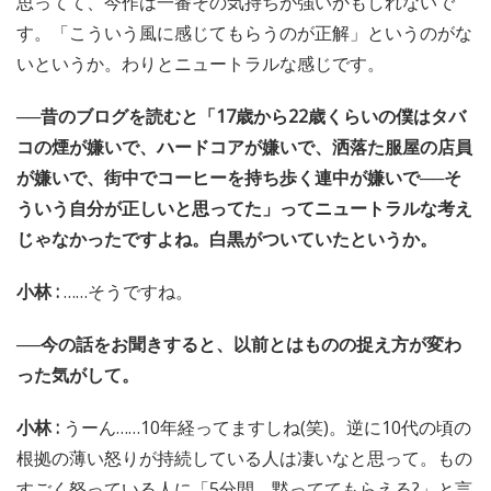
思ってて、今作は一番その気持ちが強いかもしれないで
す。「こういう風に感じてもらうのが正解」というのがな
いというか。わりとニュートラルな感じです。
──昔のブログを読むと「17歳から22歳くらいの僕はタバ
コの煙が嫌いで、ハードコアが嫌いで、洒落た服屋の店員
が嫌いで、街中でコーヒーを持ち歩く連中が嫌いで──そ
ういう自分が正しいと思ってた」ってニュートラルな考え
じゃなかったですよね。白黒がついていたというか。
小林 :
……そうですね。
──今の話をお聞きすると、以前とはものの捉え方が変わ
った気がして。
小林 :
うーん……10年経ってますしね(笑)。逆に10代の頃の
根拠の薄い怒りが持続している人は凄いなと思って。もの
すごく怒っている人に「5分間、黙っててもらえる?」と言