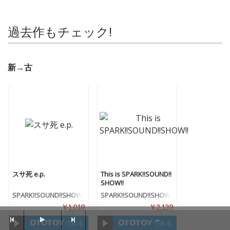
過去作もチェック!
新→古
スサ死 e.p.
This is SPARK!!SOUND!!
SHOW!!
SPARK!!SOUND!!SHOW!!
SPARK!!SOUND!!SHOW!!
¥ 1,018
¥ 2,139
--
でみる
でみる