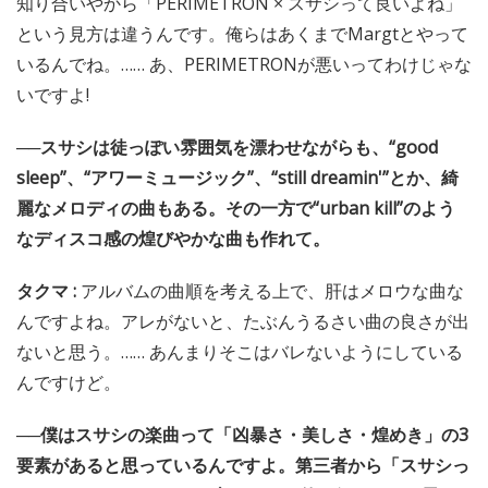
知り合いやから「PERIMETRON × スサシって良いよね」
という見方は違うんです。俺らはあくまでMargtとやって
いるんでね。…… あ、PERIMETRONが悪いってわけじゃな
いですよ!
──スサシは徒っぽい雰囲気を漂わせながらも、“good
sleep”、“アワーミュージック”、“still dreamin'”とか、綺
麗なメロディの曲もある。その一方で“urban kill”のよう
なディスコ感の煌びやかな曲も作れて。
タクマ :
アルバムの曲順を考える上で、肝はメロウな曲な
んですよね。アレがないと、たぶんうるさい曲の良さが出
ないと思う。…… あんまりそこはバレないようにしている
んですけど。
──僕はスサシの楽曲って「凶暴さ・美しさ・煌めき」の3
要素があると思っているんですよ。第三者から「スサシっ