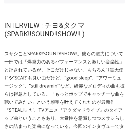
INTERVIEW : チヨ&タクマ
(SPARK!!SOUND!!SHOW!! )
スサシことSPARK!!SOUND!!SHOW!!。彼らの魅力について
一部では「爆発力のあるパフォーマンスと激しい音楽性」
と評されているが、そこだけじゃない。もちろん“†黒天使
†”や“SCAR”も良い曲だけど、“good sleep”、“アワーミュ
ージック”、“still dreamin'”など、綺麗なメロディの曲も彼
らは得意としている。「もっとポップでキャッチーな曲を
聴いてみたい」という願望を叶えてくれたのが最新作
『STEAL!!』だ。TVアニメ『アクダマドライブ』のタイア
ップ曲ということもあり、大衆性を意識しつつスサシらし
さの詰まった楽曲になっている。今回のインタヴューでタ