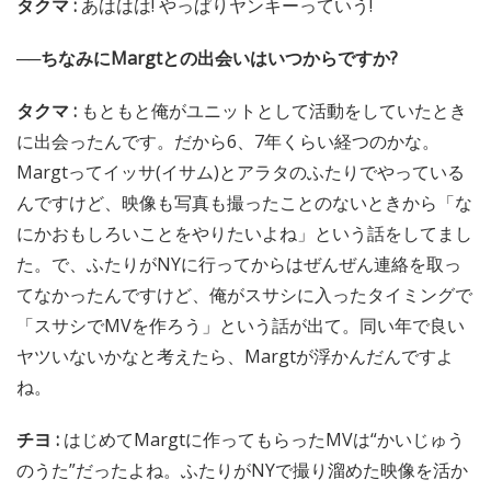
タクマ :
あははは! やっぱりヤンキーっていう!
──ちなみにMargtとの出会いはいつからですか?
タクマ :
もともと俺がユニットとして活動をしていたとき
に出会ったんです。だから6、7年くらい経つのかな。
Margtってイッサ(イサム)とアラタのふたりでやっている
んですけど、映像も写真も撮ったことのないときから「な
にかおもしろいことをやりたいよね」という話をしてまし
た。で、ふたりがNYに行ってからはぜんぜん連絡を取っ
てなかったんですけど、俺がスサシに入ったタイミングで
「スサシでMVを作ろう」という話が出て。同い年で良い
ヤツいないかなと考えたら、Margtが浮かんだんですよ
ね。
チヨ :
はじめてMargtに作ってもらったMVは“かいじゅう
のうた”だったよね。ふたりがNYで撮り溜めた映像を活か