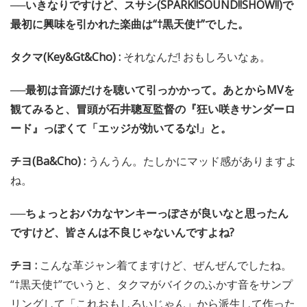
──いきなりですけど、スサシ(SPARK!!SOUND!!SHOW!!)で
最初に興味を引かれた楽曲は“†黒天使†”でした。
タクマ(Key&Gt&Cho) :
それなんだ! おもしろいなぁ。
──最初は音源だけを聴いて引っかかって。あとからMVを
観てみると、冒頭が石井聰亙監督の『狂い咲きサンダーロ
ード』っぽくて「エッジが効いてるな!」と。
チヨ(Ba&Cho) :
うんうん。たしかにマッド感がありますよ
ね。
──ちょっとおバカなヤンキーっぽさが良いなと思ったん
ですけど、皆さんは不良じゃないんですよね?
チヨ :
こんな革ジャン着てますけど、ぜんぜんでしたね。
“†黒天使†”でいうと、タクマがバイクのふかす音をサンプ
リングして「これおもしろいじゃん」から派生して作った