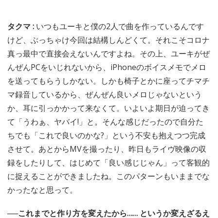
タクマ :
いつもユーキと僕の2人で曲を作っているんです
けど、ぶっちゃけ今回は結構しんどくて。それこそコロナ
真っ最中で直接会えないんですよね。その上、ユーキがぜ
んぜんPCをいじれないから、iPhoneのボイスメモでメロ
を送ってもらうしかない。しかも椅子とかに座ってチマチ
マ録音しているから、ぜんぜん良いメロじゃないという
か、耳に引っかかって来なくて。いよいよ期日が迫ってき
て「うわぁ、ヤバイ!」と。そんな感じだったので自分た
ちでも「これで良いのかな?」という不安も抱えつつ完成
させて。あとからMVを撮ったり、昨日もライヴ映像の収
録をしたりして、はじめて「良い感じじゃん」って客観的
に捉えることができましたね。このパターンもいままでな
かったなと思って。
──これまでと作り方を変えたから…… というか変えざるえ