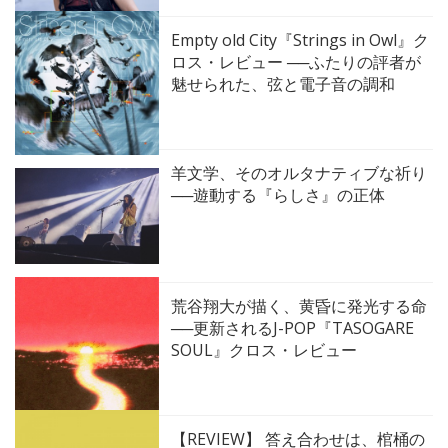
Empty old City『Strings in Owl』ク
ロス・レビュー ──ふたりの評者が
魅せられた、弦と電子音の調和
羊文学、そのオルタナティブな祈り
──遊動する『らしさ』の正体
荒谷翔大が描く、黄昏に発光する命
──更新されるJ-POP『TASOGARE
SOUL』クロス・レビュー
【REVIEW】 答え合わせは、棺桶の