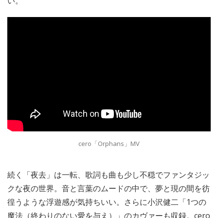
い。
cero「Orphans」MV
続く「夜去」は一転、歌詞も曲も少し不穏でファンタジッ
クな夜の世界。音と言葉のムードの中で、夢と現の間を彷
徨うような浮遊感が気持ちいい。さらに小沢健二「1つの
魔法（終わりのない愛を与え）」のカヴァーも収録。cero