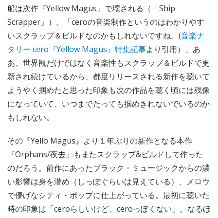
船は次作『Yellow Magus』で壊される（「Ship
Scrapper」）。「ceroの音楽制作というのはわかりやす
いスクラップ＆ビルドなのかもしれないですね。(
音楽ナ
タリー cero『Yellow Magus』特集記事
より引用）」あ
あ、世界観だけではなく音楽性もスクラップ＆ビルドで更
新され続けているから、都度リリースされる新作を聴いて
ようやく掴めたと思った印象も次の作品を聴く頃には残像
になっていて、いつまでたっても掴めきれないでいるのか
もしれない。
その『Yello Magus』より１年ぶりの新作となる本作
『Orphans/夜去』もまたスクラップ&ビルドして作った
のだろう。前作にあったブラック・ミュージックからの濃
い影響は身を潜め（しっぽぐらいは見えている）、メロウ
で儚げなシティ・ポップに仕上がっている。最初に聴いた
時の印象は「ceroらしいけど、ceroっぽくない」。なるほ