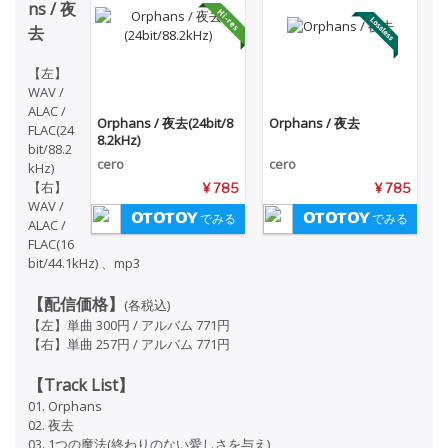
ns / 夜
去
【左】
WAV /
ALAC /
Orphans / 夜去(24bit/8
Orphans / 夜去
FLAC(24
8.2kHz)
bit/88.2
cero
cero
kHz)
【右】
¥ 785
¥ 785
WAV /
でみる
でみる
ALAC /
FLAC(16
bit/44.1kHz) 、mp3
【配信価格】
(各税込)
【左】単曲 300円 / アルバム 771円
【右】単曲 257円 / アルバム 771円
【Track List】
01. Orphans
02. 夜去
03. 1つの魔法(終わりのない愛しさを与え)