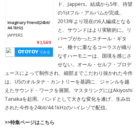
ド、Jappers。結成から5年、待望
の1stフル・アルバムが完成。
2013年より現在の6人編成となる
Imaginary Friend(24bit/
44.1kHz)
と、サウンドはより実験的に。リ
JAPPERS
バーブがかったスチール・ギタ
¥ 1,569
ー、幾十に重なるコーラスが織り
でみる
なすハーモニーは、国境を感じさ
せない。オール・セルフ・プロデ
ュースによって制作され、細部までこだわり抜かれた今作
は、USのオルタナ・カントリーを基調に、ジャンルを越
えたサウンド・ワークを展開。マスタリングにはAkiyoshi
Tanakaを起用。バンドとして大きな変化を遂げ、生み出
された今作を24bit/44.1kHzのハイレゾで配信。
>>特集ページはこちら