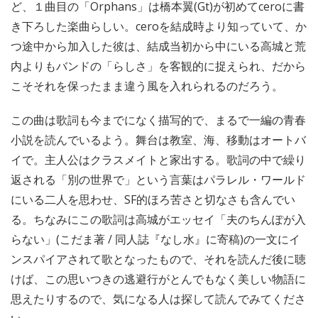
ど、１曲目の「Orphans」は橋本翼(Gt)が初めてceroに書
き下ろした楽曲らしい。ceroを結成時より知っていて、か
つ途中から加入した彼は、結成当初から中にいる高城と荒
内よりもバンドの「らしさ」を客観的に捉えられ、だから
こそそれを保ったまま違う風を入れられるのだろう。
この曲は歌詞も今までになく描写的で、まるで一編の青春
小説を読んでいるよう。舞台は教室、海、移動はオートバ
イで。主人公はクラスメイトと家出する。歌詞の中で繰り
返される「別の世界で」という言葉はパラレル・ワールド
にいる二人を思わせ、SF的ほろ苦さと切なさも含んでい
る。ちなみにこの歌詞は高城がエッセイ「夫のちんぽが入
らない」(こだま著 / 同人誌『なし水』に寄稿)の一文にイ
ンスパイアされて歌となったもので、それを読んだ後に聴
けば、この思いつきの逃避行がとんでもなく美しい物語に
思えたりするので、気になる人は探して読んでみてくださ