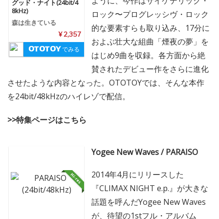
ように、今作はサイケデリック・
グッド・ナイト(24bit/4
8kHz)
ロック〜プログレッシヴ・ロック
森は生きている
的な要素すらも取り込み、17分に
¥ 2,357
およぶ壮大な組曲「煙夜の夢」を
でみる
はじめ9曲を収録。各方面から絶
賛されたデビュー作をさらに進化
させたような内容となった。OTOTOYでは、そんな本作
を24bit/48kHzのハイレゾで配信。
>>特集ページはこちら
Yogee New Waves / PARAISO
2014年4月にリリースした
『CLIMAX NIGHT e.p.』が大きな
話題を呼んだYogee New Waves
が、待望の1stフル・アルバム