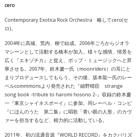
cero
Contemporary Exotica Rock Orchestra 略してcero(セ
ロ)。
2004年に高城、荒内、柳で結成。2006年ごろからジオラ
マシーンとして活動する橋本が加入。様々な感情、情景を
広く『エキゾチカ』と捉え、ポップ・ミュージックへと昇
華させる。2007年、鈴木慶一氏（moonriders）の耳にと
まりプロデュースしてもらう。その後、坂本龍一氏のレー
ベルcommmonsより発売された『細野晴臣 strange
song book -tribute to haromi hosono 2-』収録の鈴木慶
一『東京シャイネスボーイ』に参加。同レーベル・コンピ
『にほんのうた 第二集』に唱歌「青い眼の人形」のカヴ
ァーを担当するなど、精力的に活動している。
2011年、初の流通音源『WORLD RECORD』をカクバリズ