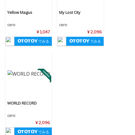
Yellow Magus
My Lost City
cero
cero
¥ 1,047
¥ 2,096
でみる
でみる
WORLD RECORD
cero
¥ 2,096
でみる