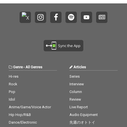
Sync the App
Genre
-
All Genres
Articles
Hi-res
Series
Rock
Interview
Pop
Column
Idol
Review
Anime/Game/Voice Actor
Live Report
Hip Hop/R&B
Audio Equipment
Dance/Electronic
先週のオトトイ