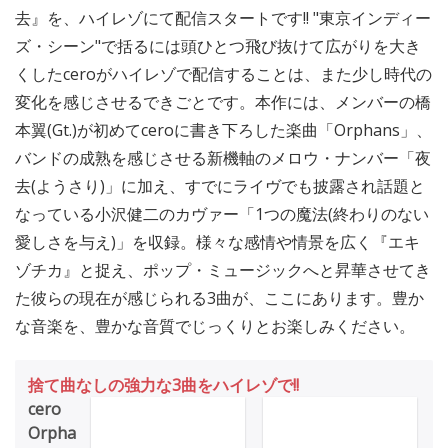
去』を、ハイレゾにて配信スタートです!! "東京インディー
ズ・シーン"で括るには頭ひとつ飛び抜けて広がりを大き
くしたceroがハイレゾで配信することは、また少し時代の
変化を感じさせるできごとです。本作には、メンバーの橋
本翼(Gt.)が初めてceroに書き下ろした楽曲「Orphans」、
バンドの成熟を感じさせる新機軸のメロウ・ナンバー「夜
去(ようさり)」に加え、すでにライヴでも披露され話題と
なっている小沢健二のカヴァー「1つの魔法(終わりのない
愛しさを与え)」を収録。様々な感情や情景を広く『エキ
ゾチカ』と捉え、ポップ・ミュージックへと昇華させてき
た彼らの現在が感じられる3曲が、ここにあります。豊か
な音楽を、豊かな音質でじっくりとお楽しみください。
捨て曲なしの強力な3曲をハイレゾで!!
cero
Orpha