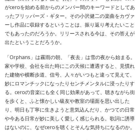
がceroを始める前からのメンバー間のキーワードとしてあ
ったフリッパーズ・ギター。その小沢健二の楽曲をカヴァ
ーし作品に収録するということは、振り返り考えたいこと
でもあったのだろうか。リリースされる今は、その答えが
出たということだろうか。
「Orphans」は霧雨の朝、「夜去」は雪の夜から始まる。
家や学校、会社を出た時にこの天候に遭遇すると、見慣れ
た建物や横断歩道、信号、人々がいつもと違って見えて、
妙にロマンチックになったりセンチメンタルに浸ったりす
る。ceroの音楽にも全く同じ効果があって、聴きながら街
を歩くと、ふと懐かしい級友や教室の場面を思い出した
り、明日も丁寧に生きようと意気込んだり、かつての日常
や今ある日常が妙に美しく愛しく感じられる。歌詞に誘導
はないのに、なぜceroを聴くとそんな気持ちになるのか。