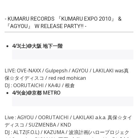
- KUMARU RECORDS 『KUMARU EXPO 2010』 &
『AGYOU』 W RELEASE PARTY!! -
4/3(土)@大阪 地下一階
LIVE: OVE-NAXX / Gulpepsh / AGYOU / LAKILAKI was真
保☆タイディスコ / red red mohican
DJ : OORUTAICHI / KA4U / 根倉
4/9(金)@京都 METRO
Live : AGYOU / OORUTAICHI / LAKILAKI a.k.a. 真保☆タイ
ディスコ / SUZMENBA / KND
DJ : ALTZ(F.O.L) / KAZUMA / 波浪計画(ハロープロジェク