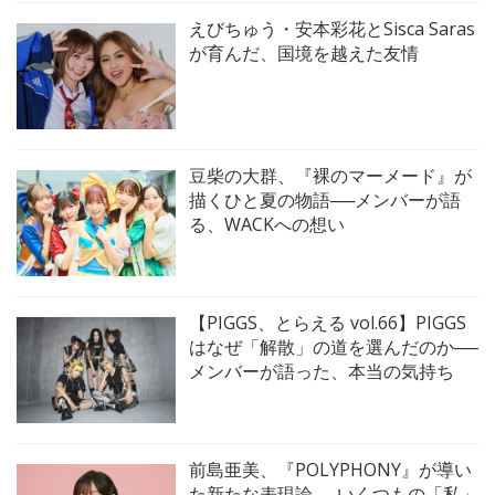
えびちゅう・安本彩花とSisca Saras
が育んだ、国境を越えた友情
豆柴の大群、『裸のマーメード』が
描くひと夏の物語──メンバーが語
る、WACKへの想い
【PIGGS、とらえる vol.66】PIGGS
はなぜ「解散」の道を選んだのか──
メンバーが語った、本当の気持ち
前島亜美、『POLYPHONY』が導い
た新たな表現論──いくつもの「私」