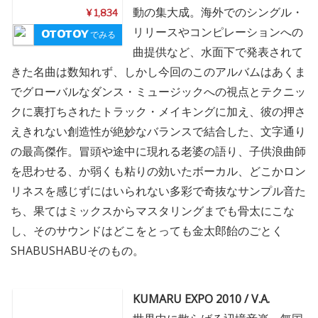
動の集大成。海外でのシングル・
¥ 1,834
リリースやコンピレーションへの
でみる
曲提供など、水面下で発表されて
きた名曲は数知れず、しかし今回のこのアルバムはあくま
でグローバルなダンス・ミュージックへの視点とテクニッ
クに裏打ちされたトラック・メイキングに加え、彼の押さ
えきれない創造性が絶妙なバランスで結合した、文字通り
の最高傑作。冒頭や途中に現れる老婆の語り、子供浪曲師
を思わせる、か弱くも粘りの効いたボーカル、どこかロン
リネスを感じずにはいられない多彩で奇抜なサンプル音た
ち、果てはミックスからマスタリングまでも骨太にこな
し、そのサウンドはどこをとっても金太郎飴のごとく
SHABUSHABUそのもの。
KUMARU EXPO 2010 / V.A.