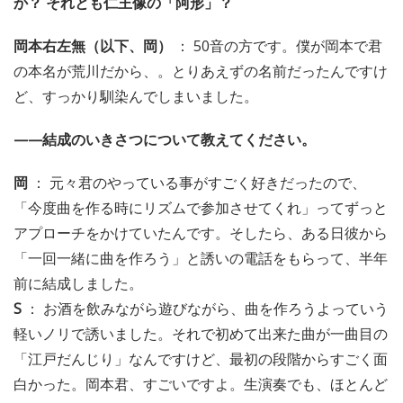
か？ それとも仁王像の「阿形」？
岡本右左無（以下、岡）
： 50音の方です。僕が岡本で君
の本名が荒川だから、。とりあえずの名前だったんですけ
ど、すっかり馴染んでしまいました。
——結成のいきさつについて教えてください。
岡
： 元々君のやっている事がすごく好きだったので、
「今度曲を作る時にリズムで参加させてくれ」ってずっと
アプローチをかけていたんです。そしたら、ある日彼から
「一回一緒に曲を作ろう」と誘いの電話をもらって、半年
前に結成しました。
S
： お酒を飲みながら遊びながら、曲を作ろうよっていう
軽いノリで誘いました。それで初めて出来た曲が一曲目の
「江戸だんじり」なんですけど、最初の段階からすごく面
白かった。岡本君、すごいですよ。生演奏でも、ほとんど