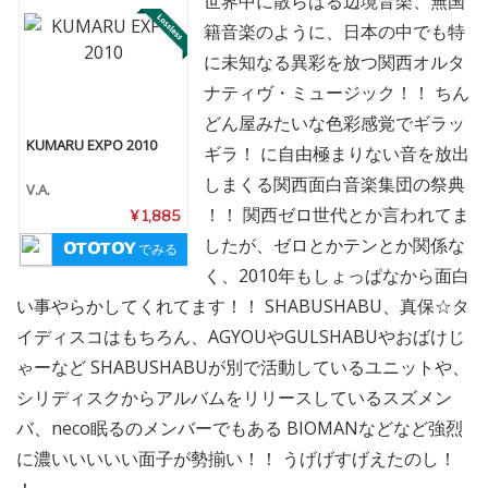
世界中に散らばる辺境音楽、無国
籍音楽のように、日本の中でも特
に未知なる異彩を放つ関西オルタ
ナティヴ・ミュージック！！ ちん
どん屋みたいな色彩感覚でギラッ
KUMARU EXPO 2010
ギラ！ に自由極まりない音を放出
しまくる関西面白音楽集団の祭典
V.A.
！！ 関西ゼロ世代とか言われてま
¥ 1,885
したが、ゼロとかテンとか関係な
でみる
く、2010年もしょっぱなから面白
い事やらかしてくれてます！！ SHABUSHABU、真保☆タ
イディスコはもちろん、AGYOUやGULSHABUやおばけじ
ゃーなど SHABUSHABUが別で活動しているユニットや、
シリディスクからアルバムをリリースしているスズメン
バ、neco眠るのメンバーでもある BIOMANなどなど強烈
に濃いいいいい面子が勢揃い！！ うげげすげえたのし！