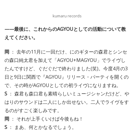
kumaru records
——最後に、これからのAGYOUとしての活動について教
えてください。
岡
： 去年の11月に一回だけ、にのギターの森君とシンセ
の森口純太君を加えて「AGYOU+MAGYOU」でライヴし
たんですけど、ぐだぐだで終わりました(笑)。今度4月の3
日と9日に関西で『AGYOU』リリース・パーティを開くの
で、その時がAGYOUとしての初ライヴになりますね。
S
： 森君も森口君も素晴らしいミュージシャンだけど、や
はりのサウンドは二人にしか出せない。二人でライヴをす
るのがすごく楽しみです。
岡
： それが上手くいけば今後もね！
S
： まあ、何とかなるでしょう。