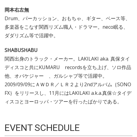
岡本右左無
Drum、パーカッション、おもちゃ、ギター、ベース等、
多楽器をこなす関西リズム職人・ドラマー。neco眠る、
ダダリズム等で活躍中。
SHABUSHABU
関西出身のトラック・メーカー。LAKILAKI aka. 真保タイ
ディスコと共にKUMARU recordsを立ち上げ、ソロ作品
他、オバケジャー 、ガルシャブ等で活躍中。
2009/09/09にＡＷＤＲ／ＬＲ２より2ndアルバム｛SONO
FX｝をリリースし、11月にはLAKILAKI a.k.a.真保☆タイデ
ィスコとヨーロッパ・ツアーを行ったばかりである。
EVENT SCHEDULE