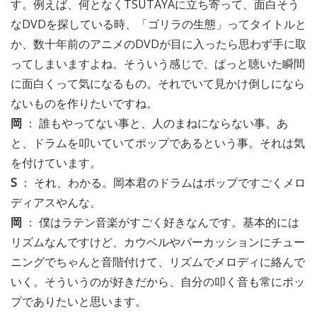
す。例えば、何となくTSUTAYAに立ち寄って、面白そう
なDVDを探している時、「ゴリラの生態」ってタイトルと
か、数十年前のアニメのDVDが目に入ったら思わず手に取
ってしまいますよね。そういう感じで、ぱっと聴いた瞬間
に面白くって気になるもの。それでいて見かけ倒しになら
ないものを作りたいですね。
岡
： 誰もやってない事と、人のまねにならない事。あ
と、ドラムを叩いていてポップであるという事。それは気
を付けています。
S
： それ、わかる。岡本君のドラムはポップですごくメロ
ディアスやんな。
岡
： 僕はラテン音楽がすごく好きなんです。基本的には
リズムなんですけど、カウベルやパーカッションにチュー
ニングでちゃんと音階付けて、リズムでメロディに絡んで
いく。そういうのが好きだから、自分の叩く音も常にポッ
プでありたいと思います。