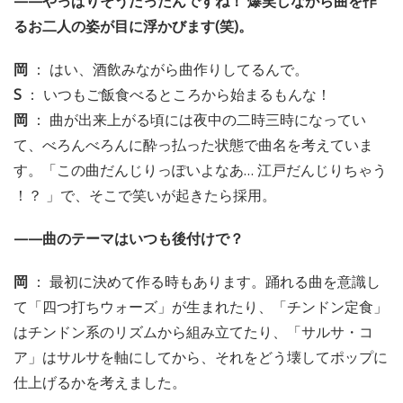
——やっぱりそうだったんですね！ 爆笑しながら曲を作
るお二人の姿が目に浮かびます(笑)。
岡
： はい、酒飲みながら曲作りしてるんで。
S
： いつもご飯食べるところから始まるもんな！
岡
： 曲が出来上がる頃には夜中の二時三時になってい
て、べろんべろんに酔っ払った状態で曲名を考えていま
す。「この曲だんじりっぽいよなあ… 江戸だんじりちゃう
！？ 」で、そこで笑いが起きたら採用。
——曲のテーマはいつも後付けで？
岡
： 最初に決めて作る時もあります。踊れる曲を意識し
て「四つ打ちウォーズ」が生まれたり、「チンドン定食」
はチンドン系のリズムから組み立てたり、「サルサ・コ
ア」はサルサを軸にしてから、それをどう壊してポップに
仕上げるかを考えました。