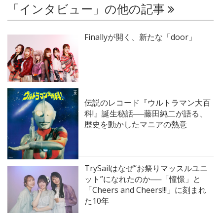
「インタビュー」の他の記事
Finallyが開く、新たな「door」
伝説のレコード『ウルトラマン大百
科!』誕生秘話──藤田純二が語る、
歴史を動かしたマニアの熱意
TrySailはなぜ“お祭りマッスルユニ
ット”になれたのか──「憧憬」と
「Cheers and Cheers!!!」に刻まれ
た10年