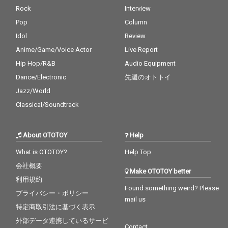
Rock
Interview
Pop
Column
Idol
Review
Anime/Game/Voice Actor
Live Report
Hip Hop/R&B
Audio Equipment
Dance/Electronic
先週のオトトイ
Jazz/World
Classical/Soundtrack
About OTOTOY
Help
What is OTOTOY?
Help Top
会社概要
Make OTOTOY better
利用規約
Found something weird? Please
プライバシー・ポリシー
mail us
特定商取引法に基づく表示
外部データ連携しているサービ
Contact