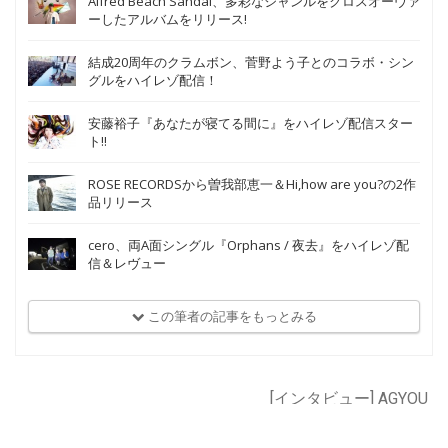
Alfred Beach Sandal、多彩なジャンルをクロスオーヴァ
ーしたアルバムをリリース!
結成20周年のクラムボン、菅野よう子とのコラボ・シン
グルをハイレゾ配信！
安藤裕子『あなたが寝てる間に』をハイレゾ配信スター
ト!!
ROSE RECORDSから曽我部恵一＆Hi,how are you?の2作
品リリース
cero、両A面シングル『Orphans / 夜去』をハイレゾ配
信＆レヴュー
この筆者の記事をもっとみる
[インタビュー] AGYOU