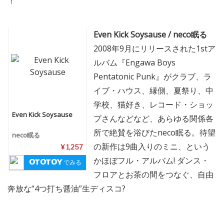
！
Even Kick Soysause / neco眠る
2008年9月にリリースされた1stア
ルバム『Engawa Boys
Pentatonic Punk』がクラブ、ラ
イブ・ハウス、縁側、夏祭り、中
学校、猫好き、レコード・ショッ
Even Kick Soysause
プさんなどなど、あらゆる関係各
所で絶賛を浴びたneco眠る。待望
neco眠る
の新作は9曲入りのミニ、という
¥ 1,257
かほぼフル・アルバム! ダンス・
でみる
フロアとお茶の間をつなぐ、自由
奔放な“4つ打ち醤油”生ディスコ?