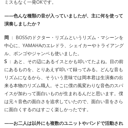
ミスもなく一発OKです。
——色んな種類の音が入っていましたが、主に何を使って
演奏しましたか？
岡
： BOSSのドクター・リズムというリズム・マシーンを
中心に、YAMAHAのエレドラ、シェイカーやトライアング
ル、ボンゴやジャンベも使いました。
S
： あと、その辺にあるイスとかも叩いてたよね。目の前
にあるものを、とりあえず叩いて録ってみる。どんな音も
リズムになるから、そういう意味では岡本君は生演奏の出
来る本物のリズム職人。そこに僕の風変わりな音色のスパ
イスが加わって面白いものが生まれるんだと思います。僕
は元々音色の面白さを追求していたので、面白い音をさら
に面白くするのはすごく楽しかったです。
——お二人は以外にも複数のユニットやバンドで活動され