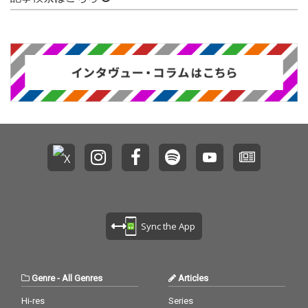
Sync the App
Genre
-
All Genres
Articles
Hi-res
Series