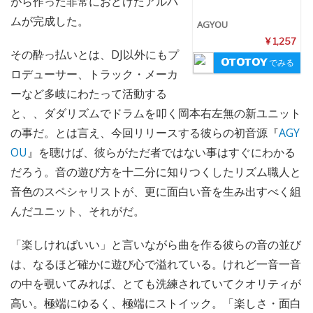
がら作った非常におどけたアルバ
ムが完成した。
AGYOU
¥ 1,257
その酔っ払いとは、DJ以外にもプ
でみる
ロデューサー、トラック・メーカ
ーなど多岐にわたって活動する
と、、ダダリズムでドラムを叩く岡本右左無の新ユニット
の事だ。とは言え、今回リリースする彼らの初音源『
AGY
OU
』を聴けば、彼らがただ者ではない事はすぐにわかる
だろう。音の遊び方を十二分に知りつくしたリズム職人と
音色のスペシャリストが、更に面白い音を生み出すべく組
んだユニット、それがだ。
「楽しければいい」と言いながら曲を作る彼らの音の並び
は、なるほど確かに遊び心で溢れている。けれど一音一音
の中を覗いてみれば、とても洗練されていてクオリティが
高い。極端にゆるく、極端にストイック。「楽しさ・面白