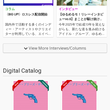
コラム
インタビュー
〈BIG UP!〉ロスレス配信開始
【ゆるめるモ！リレーインタビ
ューvo.6】まことが駆け抜け
た、怒涛の日々
国内外で活動する多くのインデ
今年2025年で結成13年を迎えな
ィー・アーティストやクリエイ
がらも、新たな道を進み続ける
ターが利用している、エイベッ
アイドル・グループ、ゆるめる
クスが運営する音楽ディストリ
モ！。そんな現在のグループの
ビューション(配信代行)・サー
歩みにフォーカスを当てるメン
ビス〈BIG UP!〉。この度2026
バー個別インタビューシリーズ
View More Interviews/Columns
年8月より〈BIG UP!〉がディス
の第6弾は、まこと。昨年2024
トリビューションを行ってい
年5月に、らきと共に新メンバ
る、約10万タ…
ーとして加入した彼女は…
Digital Catalog