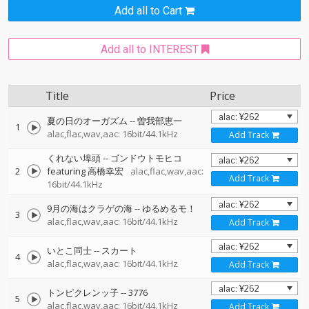
Add all to Cart
Add all to INTEREST
Title
Price
夏の日のオーガズム
--
曽我部恵一
1
alac,flac,wav,aac: 16bit/44.1kHz
Add Track
くれない埠頭
--
ゴンドウトモヒコ
2
featuring 高橋幸宏
alac,flac,wav,aac:
Add Track
16bit/44.1kHz
9月の海はクラゲの海
--
ゆるめるモ！
3
alac,flac,wav,aac: 16bit/44.1kHz
Add Track
いとこ同士
--
スカート
4
alac,flac,wav,aac: 16bit/44.1kHz
Add Track
トンピクレンッ子
--
3776
5
alac,flac,wav,aac: 16bit/44.1kHz
Add Track