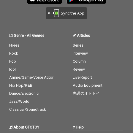
Sync the App
Genre
-
All Genres
Articles
Hi-res
Series
Rock
Interview
Pop
Column
Idol
Review
Anime/Game/Voice Actor
Live Report
Hip Hop/R&B
Audio Equipment
Dance/Electronic
先週のオトトイ
Jazz/World
Classical/Soundtrack
About OTOTOY
Help