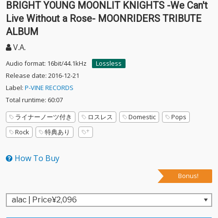
BRIGHT YOUNG MOONLIT KNIGHTS -We Can't
Live Without a Rose- MOONRIDERS TRIBUTE
ALBUM
V.A.
Audio format: 16bit/44.1kHz
Lossless
Release date: 2016-12-21
Label:
P-VINE RECORDS
Total runtime: 60:07
ライナーノーツ付き
ロスレス
Domestic
Pops
Rock
特典あり
How To Buy
Bonus!