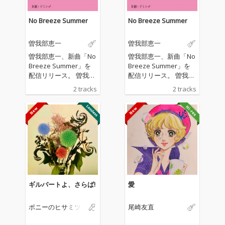
No Breeze Summer
No Breeze Summer
曽我部恵一
曽我部恵一
曽我部恵一、新曲「No
曽我部恵一、新曲「No
Breeze Summer」を
Breeze Summer」を
配信リリース。 曽我部
配信リリース。 曽我部
が全曲の作詞を手がけ
が全曲の作詞を手がけ
2 tracks
2 tracks
た関美彦のアルバム
た関美彦のアルバム
「WEEKEND」の収録
「WEEKEND」の収録
曲を曽我部自身が歌
曲を曽我部自身が歌
い、演奏した作品。表
い、演奏した作品。表
題曲「No Breeze Sum
題曲「No Breeze Sum
mer」は、夏の気だる
mer」は、夏の気だる
い感情をアシッドフォ
い感情をアシッドフォ
ーキーなアコースティ
ーキーなアコースティ
ックサウンドで表現し
ックサウンドで表現し
た楽曲であり、カップ
た楽曲であり、カップ
ギルバートよ、さらば!
愛
リング曲「ドミンゴ」
リング曲「ドミンゴ」
は常夏のカリブ海を舞
は常夏のカリブ海を舞
ポニーのヒサミツ
尾崎友直
台に、旅する男のブル
台に、旅する男のブル
ースを紡いだ短編小説
ースを紡いだ短編小説