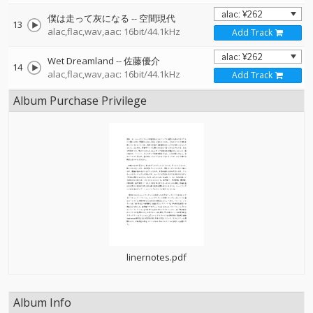
僕は走って灰になる
--
空間現代
13
alac,flac,wav,aac: 16bit/44.1kHz
Add Track
Wet Dreamland
--
佐藤優介
14
alac,flac,wav,aac: 16bit/44.1kHz
Add Track
Album Purchase Privilege
linernotes.pdf
Album Info