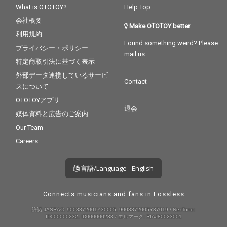
What is OTOTOY?
Help Top
会社概要
Make OTOTOY better
利用規約
Found something weird? Please
プライバシー・ポリシー
mail us
特定商取引法に基づく表示
外部データ連携しているサービ
Contact
スについて
OTOTOYアプリ
退会
媒体資料と広告のご案内
Our Team
Careers
言語/Language - English
Connects musicians and fans in Lossless
許諾 JASRAC: 9008872001Y30005, 9008872005Y37019 / NexTone:
ID000000232, ID000000233 / エルマーク: RIAJ80023001