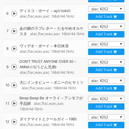
ディスコ・ボーイ
--
ayU tokiO
6
alac,flac,wav,aac: 16bit/44.1kHz
Add Track
あの娘のラブレター
--
たをやめオルケ
7
スタ
alac,flac,wav,aac: 16bit/44.1kHz
Add Track
ヴィデオ・ボーイ
--
本日休演
8
alac,flac,wav,aac: 16bit/44.1kHz
Add Track
DON'T TRUST ANYONE OVER 30
--
9
ANNA☆S(うどん兄弟)
Add Track
alac,flac,wav,aac: 16bit/44.1kHz
犬にインタビュー
--
ポニーのヒサミツ
10
alac,flac,wav,aac: 16bit/44.1kHz
Add Track
Beep Beep Be オーライ
--
アシモフが
11
手品師
alac,flac,wav,aac:
Add Track
16bit/44.1kHz
ダイナマイトとクールガイ
--
1983
12
alac,flac,wav,aac: 16bit/44.1kHz
Add Track