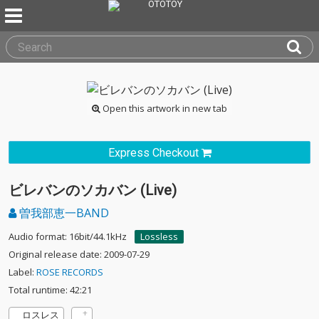
Open this artwork in new tab
Express Checkout
ビレバンのソカバン (Live)
曽我部恵一BAND
Audio format: 16bit/44.1kHz
Lossless
Original release date: 2009-07-29
Label:
ROSE RECORDS
Total runtime: 42:21
ロスレス