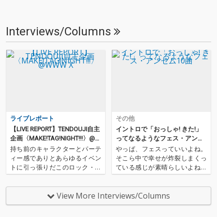
Interviews/Columns
ライブレポート
その他
【LIVE REPORT】TENDOUJI自主
イントロで「おっしゃ! きた!」
企画〈MAKE!TAG!NIGHT!!!〉@W
ってなるようなフェス・アンセ
WW X
ム10曲
持ち前のキャラクターとパーテ
やっぱ、フェスっていいよね。
ィー感でありとあらゆるイベン
そこら中で幸せが炸裂しまくっ
トに引っ張りだこのロック・バ
ている感じが素晴らしいよね。
ンド、TENDOUJI。〈HUNG!GE
ハイネケンなんか飲んじゃって
T!TAG!NIGHT!!!〉(通称ハゲタク
さ。そんで、フェスでいちばん
ナイ)など彼らの本音がもれすぎ
幸せが凝縮されている時間を考
View More Interviews/Columns
ているタイトルの自主企画を行
えたんだけど、それって、みん
ってきた彼らが、新たに自主企
な知ってる超あがる曲のイント