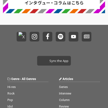
Sync the App
Genre
-
All Genres
Articles
Hi-res
Series
Rock
Interview
Pop
Column
Idol
Review