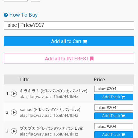
How To Buy
Add all to Cart
Add all to INTEREST
Title
Price
キラキラ！ (ビレバンのソカバン Live)
1
alac,flac,wav,aac: 16bit/44.1kHz
Add Track
sampo (ビレバンのソカバン Live)
2
alac,flac,wav,aac: 16bit/44.1kHz
Add Track
プカプカ (ビレバンのソカバン Live)
3
alac,flac,wav,aac: 16bit/44.1kHz
Add Track