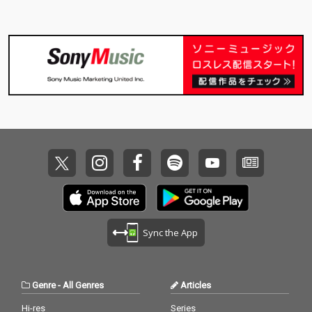
Sync the App
Genre
-
All Genres
Articles
Hi-res
Series