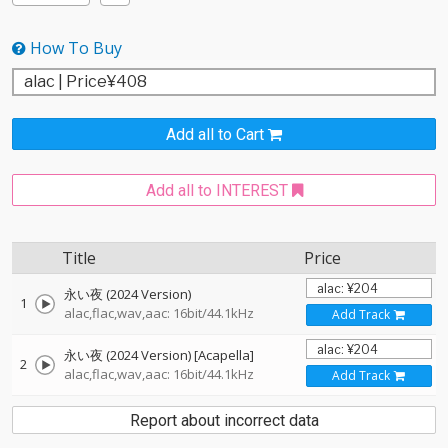
How To Buy
Add all to Cart
Add all to INTEREST
Title
Price
永い夜 (2024 Version)
1
alac,flac,wav,aac: 16bit/44.1kHz
Add Track
永い夜 (2024 Version) [Acapella]
2
alac,flac,wav,aac: 16bit/44.1kHz
Add Track
Report about incorrect data