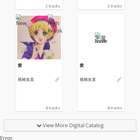
が全曲の作詞を手がけ
が全曲の作詞を手がけ
2 tracks
2 tracks
た関美彦のアルバム
た関美彦のアルバム
「WEEKEND」の収録
「WEEKEND」の収録
曲を曽我部自身が歌
曲を曽我部自身が歌
い、演奏した作品。表
い、演奏した作品。表
題曲「No Breeze Sum
題曲「No Breeze Sum
mer」は、夏の気だる
mer」は、夏の気だる
い感情をアシッドフォ
い感情をアシッドフォ
ーキーなアコースティ
ーキーなアコースティ
ックサウンドで表現し
ックサウンドで表現し
た楽曲であり、カップ
た楽曲であり、カップ
愛
愛
リング曲「ドミンゴ」
リング曲「ドミンゴ」
は常夏のカリブ海を舞
は常夏のカリブ海を舞
尾崎友直
尾崎友直
台に、旅する男のブル
台に、旅する男のブル
ースを紡いだ短編小説
ースを紡いだ短編小説
のような1曲となって
のような1曲となって
いる。マスタリングは
いる。マスタリングは
プロデューサーやDJ、
プロデューサーやDJ、
8 tracks
8 tracks
さらにはエンジニアと
さらにはエンジニアと
しても手腕を発揮する
しても手腕を発揮する
Calmが担当。
Calmが担当。
View More Digital Catalog
Error.