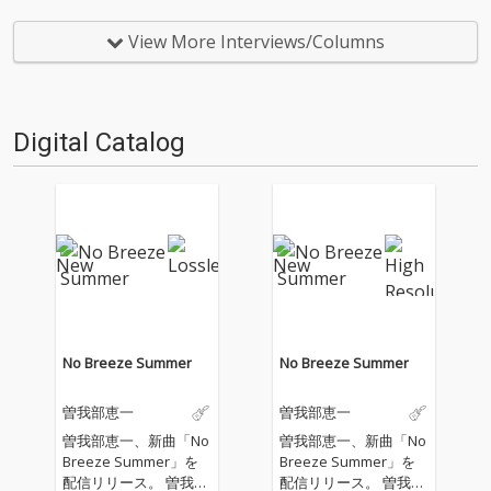
ヴ・バンドAIZのWeird Instrum
リストという形で順次発表され
ents担当/ライターのNord Ost
た『the CITY』収録楽曲のリミ
View More Interviews/Columns
（松島広人）が、2020年のムー
ックス・再構築プロジェクト『t
ドを感じる国内インディペン
he SEA』。2018年の5月7…
デ…
Digital Catalog
No Breeze Summer
No Breeze Summer
曽我部恵一
曽我部恵一
曽我部恵一、新曲「No
曽我部恵一、新曲「No
Breeze Summer」を
Breeze Summer」を
配信リリース。 曽我部
配信リリース。 曽我部