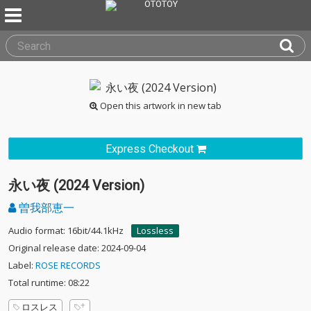
Open this artwork in new tab
Express Checkout
永い夜 (2024 Version)
曽我部恵一
Audio format: 16bit/44.1kHz
Lossless
Original release date: 2024-09-04
Label:
ROSE RECORDS
Total runtime: 08:22
ロスレス