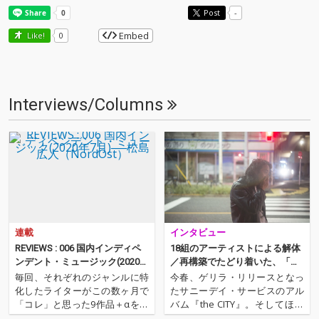
Post
-
Embed
Like!
0
Interviews/Columns
連載
インタビュー
REVIEWS : 006 国内インディペ
18組のアーティストによる解体
ンデント・ミュージック(2020年
／再構築でたどり着いた、「い
7月)──松島広人（NordOst）
ま」のサニーデイ・サービス──
毎回、それぞれのジャンルに特
今春、ゲリラ・リリースとなっ
『the SEA』配信開始
化したライターがこの数ヶ月で
たサニーデイ・サービスのアル
「コレ」と思った9作品＋αを紹
バム『the CITY』。そしてほぼ
介するコーナー。ノーウェー
間髪を入れず、Spotifyのプレイ