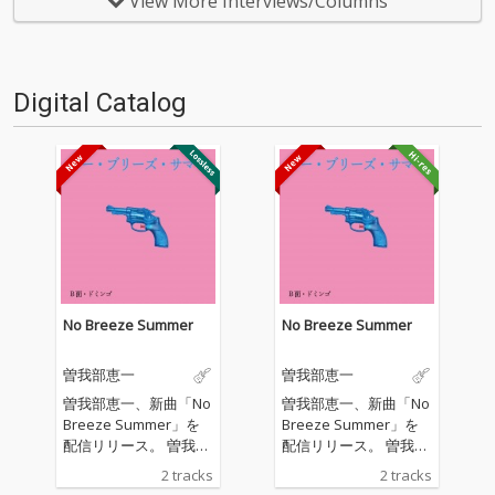
View More Interviews/Columns
（松島広人）が、2020年のムー
ックス・再構築プロジェクト『t
ドを感じる国内インディペン
he SEA』。2018年の5月7…
デ…
Digital Catalog
No Breeze Summer
No Breeze Summer
曽我部恵一
曽我部恵一
曽我部恵一、新曲「No
曽我部恵一、新曲「No
Breeze Summer」を
Breeze Summer」を
配信リリース。 曽我部
配信リリース。 曽我部
が全曲の作詞を手がけ
が全曲の作詞を手がけ
2 tracks
2 tracks
た関美彦のアルバム
た関美彦のアルバム