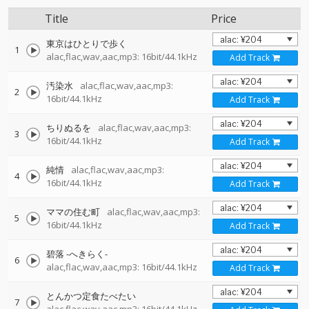
Title
Price
東京はひとりで歩く
1
alac,flac,wav,aac,mp3: 16bit/44.1kHz
Add Track
汚染水
alac,flac,wav,aac,mp3:
2
16bit/44.1kHz
Add Track
ちりぬるを
alac,flac,wav,aac,mp3:
3
16bit/44.1kHz
Add Track
純情
alac,flac,wav,aac,mp3:
4
16bit/44.1kHz
Add Track
ママの住む町
alac,flac,wav,aac,mp3:
5
16bit/44.1kHz
Add Track
碧落 -へきらく-
6
alac,flac,wav,aac,mp3: 16bit/44.1kHz
Add Track
とんかつ定食たべたい
7