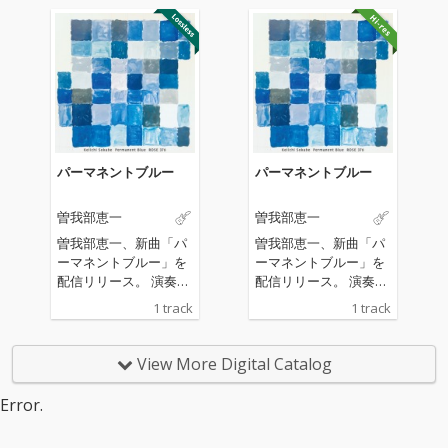
「WEEKEND」の収録
「WEEKEND」の収録
曲を曽我部自身が歌
曲を曽我部自身が歌
い、演奏した作品。表
い、演奏した作品。表
題曲「No Breeze Sum
題曲「No Breeze Sum
mer」は、夏の気だる
mer」は、夏の気だる
い感情をアシッドフォ
い感情をアシッドフォ
ーキーなアコースティ
ーキーなアコースティ
ックサウンドで表現し
ックサウンドで表現し
た楽曲であり、カップ
た楽曲であり、カップ
パーマネントブルー
パーマネントブルー
リング曲「ドミンゴ」
リング曲「ドミンゴ」
は常夏のカリブ海を舞
は常夏のカリブ海を舞
曽我部恵一
曽我部恵一
台に、旅する男のブル
台に、旅する男のブル
ースを紡いだ短編小説
ースを紡いだ短編小説
曽我部恵一、新曲「パ
曽我部恵一、新曲「パ
のような1曲となって
のような1曲となって
ーマネントブルー」を
ーマネントブルー」を
いる。マスタリングは
いる。マスタリングは
配信リリース。 演奏、
配信リリース。 演奏、
プロデューサーやDJ、
プロデューサーやDJ、
レコーディング、ミッ
レコーディング、ミッ
1 track
1 track
さらにはエンジニアと
さらにはエンジニアと
クス、マスタリング、
クス、マスタリング、
しても手腕を発揮する
しても手腕を発揮する
そしてアートワークに
そしてアートワークに
Calmが担当。
Calmが担当。
至るまですべて曽我部
至るまですべて曽我部
View More Digital Catalog
が手がけた楽曲。まる
が手がけた楽曲。まる
で曽我部の部屋に招き
で曽我部の部屋に招き
Error.
入れられたかのような
入れられたかのような
親密さを感じさせる、
親密さを感じさせる、