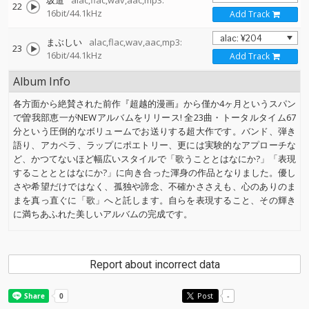
坂道
alac,flac,wav,aac,mp3:
22
16bit/44.1kHz
Add Track
まぶしい
alac,flac,wav,aac,mp3:
23
16bit/44.1kHz
Add Track
Album Info
各方面から絶賛された前作『超越的漫画』から僅か4ヶ月というスパン
で曽我部恵一がNEWアルバムをリリース! 全23曲・トータルタイム67
分という圧倒的なボリュームでお送りする超大作です。バンド、弾き
語り、アカペラ、ラップにポエトリー、更には実験的なアプローチな
ど、かつてないほど幅広いスタイルで「歌うこととはなにか?」「表現
することととはなにか?」に向き合った渾身の作品となりました。優し
さや希望だけではなく、孤独や諦念、不確かささえも、心のありのま
まを真っ直ぐに「歌」へと託します。自らを表現すること、その輝き
に満ちあふれた美しいアルバムの完成です。
Report about incorrect data
Post
-