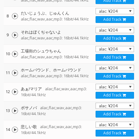
alac,flac,wav,aac,mp3: 16bit/44.1kHz
Add Track
だいじょうぶ、じゅんくん
8
alac,flac,wav,aac,mp3: 16bit/44.1kHz
Add Track
それはぼくぢゃないよ
9
alac,flac,wav,aac,mp3: 16bit/44.1kHz
Add Track
工場街のシュウちゃん
10
alac,flac,wav,aac,mp3: 16bit/44.1kHz
Add Track
ホームバウンド、ホームバウンド
11
alac,flac,wav,aac,mp3: 16bit/44.1kHz
Add Track
あぁ!マリア
alac,flac,wav,aac,mp3:
12
16bit/44.1kHz
Add Track
ボサノバ
alac,flac,wav,aac,mp3:
13
16bit/44.1kHz
Add Track
悲しい歌
alac,flac,wav,aac,mp3:
14
16bit/44.1kHz
Add Track