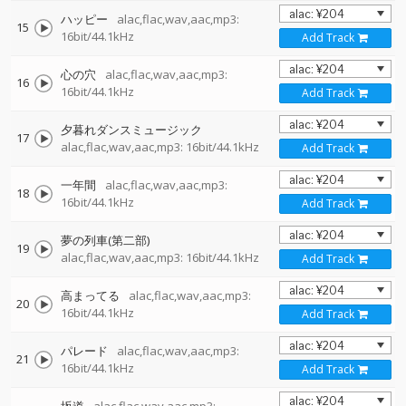
ハッピー
alac,flac,wav,aac,mp3:
15
16bit/44.1kHz
Add Track
心の穴
alac,flac,wav,aac,mp3:
16
16bit/44.1kHz
Add Track
夕暮れダンスミュージック
17
alac,flac,wav,aac,mp3: 16bit/44.1kHz
Add Track
一年間
alac,flac,wav,aac,mp3:
18
16bit/44.1kHz
Add Track
夢の列車(第二部)
19
alac,flac,wav,aac,mp3: 16bit/44.1kHz
Add Track
高まってる
alac,flac,wav,aac,mp3:
20
16bit/44.1kHz
Add Track
パレード
alac,flac,wav,aac,mp3:
21
16bit/44.1kHz
Add Track