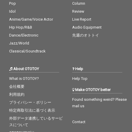
Pop
Column
Idol
Review
Anime/Game/Voice Actor
Live Report
Hip Hop/R&B
Audio Equipment
Dance/Electronic
先週のオトトイ
Jazz/World
Classical/Soundtrack
About OTOTOY
Help
What is OTOTOY?
Help Top
会社概要
Make OTOTOY better
利用規約
Found something weird? Please
プライバシー・ポリシー
mail us
特定商取引法に基づく表示
外部データ連携しているサービ
Contact
スについて