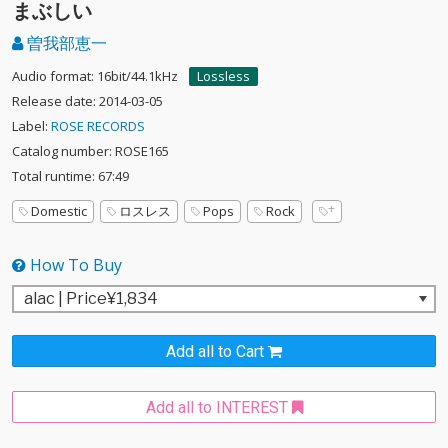
まぶしい
曽我部恵一
Audio format: 16bit/44.1kHz
Lossless
Release date: 2014-03-05
Label:
ROSE RECORDS
Catalog number: ROSE165
Total runtime: 67:49
Domestic
ロスレス
Pops
Rock
How To Buy
Add all to Cart
Add all to INTEREST