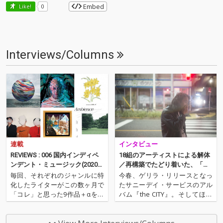
Embed
Like!
0
Interviews/Columns
連載
インタビュー
REVIEWS : 006 国内インディペ
18組のアーティストによる解体
ンデント・ミュージック(2020年
／再構築でたどり着いた、「い
7月)──松島広人（NordOst）
ま」のサニーデイ・サービス──
毎回、それぞれのジャンルに特
今春、ゲリラ・リリースとなっ
『the SEA』配信開始
化したライターがこの数ヶ月で
たサニーデイ・サービスのアル
「コレ」と思った9作品＋αを紹
バム『the CITY』。そしてほぼ
介するコーナー。ノーウェー
間髪を入れず、Spotifyのプレイ
ヴ・バンドAIZのWeird Instrum
リストという形で順次発表され
ents担当/ライターのNord Ost
た『the CITY』収録楽曲のリミ