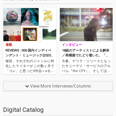
連載
インタビュー
REVIEWS : 006 国内インディペ
18組のアーティストによる解体
ンデント・ミュージック(2020年
／再構築でたどり着いた、「い
7月)──松島広人（NordOst）
ま」のサニーデイ・サービス──
毎回、それぞれのジャンルに特
今春、ゲリラ・リリースとなっ
『the SEA』配信開始
化したライターがこの数ヶ月で
たサニーデイ・サービスのアル
「コレ」と思った9作品＋αを紹
バム『the CITY』。そしてほぼ
介するコーナー。ノーウェー
間髪を入れず、Spotifyのプレイ
ヴ・バンドAIZのWeird Instrum
リストという形で順次発表され
ents担当/ライターのNord Ost
た『the CITY』収録楽曲のリミ
View More Interviews/Columns
（松島広人）が、2020年のムー
ックス・再構築プロジェクト『t
ドを感じる国内インディペン
he SEA』。2018年の5月7…
デ…
Digital Catalog