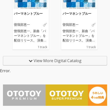
ーキーなアコースティ
ーキーなアコースティ
ックサウンドで表現し
ックサウンドで表現し
た楽曲であり、カップ
た楽曲であり、カップ
パーマネントブルー
パーマネントブルー
リング曲「ドミンゴ」
リング曲「ドミンゴ」
は常夏のカリブ海を舞
は常夏のカリブ海を舞
曽我部恵一
曽我部恵一
台に、旅する男のブル
台に、旅する男のブル
ースを紡いだ短編小説
ースを紡いだ短編小説
曽我部恵一、新曲「パ
曽我部恵一、新曲「パ
のような1曲となって
のような1曲となって
ーマネントブルー」を
ーマネントブルー」を
いる。マスタリングは
いる。マスタリングは
配信リリース。 演奏、
配信リリース。 演奏、
プロデューサーやDJ、
プロデューサーやDJ、
レコーディング、ミッ
レコーディング、ミッ
1 track
1 track
さらにはエンジニアと
さらにはエンジニアと
クス、マスタリング、
クス、マスタリング、
しても手腕を発揮する
しても手腕を発揮する
そしてアートワークに
そしてアートワークに
Calmが担当。
Calmが担当。
至るまですべて曽我部
至るまですべて曽我部
View More Digital Catalog
が手がけた楽曲。まる
が手がけた楽曲。まる
で曽我部の部屋に招き
で曽我部の部屋に招き
Error.
入れられたかのような
入れられたかのような
親密さを感じさせる、
親密さを感じさせる、
シンプルかつローファ
シンプルかつローファ
イなサウンドとなって
イなサウンドとなって
いる。
いる。