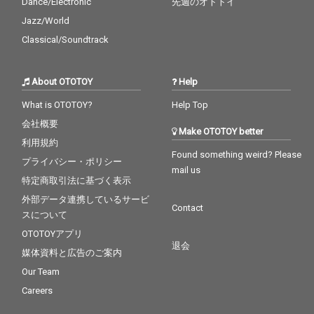
Dance/Electronic
先週のオトトイ
Jazz/World
Classical/Soundtrack
About OTOTOY
Help
What is OTOTOY?
Help Top
会社概要
Make OTOTOY better
利用規約
Found something weird? Please
プライバシー・ポリシー
mail us
特定商取引法に基づく表示
外部データ連携しているサービ
Contact
スについて
OTOTOYアプリ
退会
媒体資料と広告のご案内
Our Team
Careers