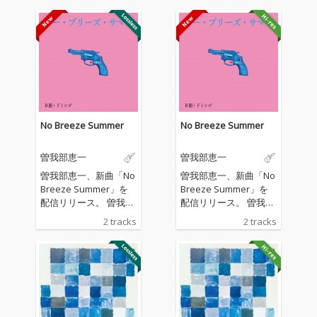
No Breeze Summer
No Breeze Summer
曽我部恵一
曽我部恵一
曽我部恵一、新曲「No
曽我部恵一、新曲「No
Breeze Summer」を
Breeze Summer」を
配信リリース。 曽我部
配信リリース。 曽我部
が全曲の作詞を手がけ
が全曲の作詞を手がけ
2 tracks
2 tracks
た関美彦のアルバム
た関美彦のアルバム
「WEEKEND」の収録
「WEEKEND」の収録
曲を曽我部自身が歌
曲を曽我部自身が歌
い、演奏した作品。表
い、演奏した作品。表
題曲「No Breeze Sum
題曲「No Breeze Sum
mer」は、夏の気だる
mer」は、夏の気だる
い感情をアシッドフォ
い感情をアシッドフォ