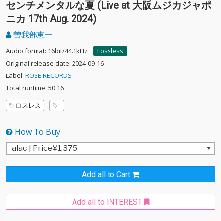
センチメンタルな夏 (Live at 大阪ムジカジャポ
ニカ 17th Aug. 2024)
曽我部恵一
Audio format: 16bit/44.1kHz
Lossless
Original release date: 2024-09-16
Label:
ROSE RECORDS
Total runtime: 50:16
ロスレス
How To Buy
Add all to Cart
Add all to INTEREST