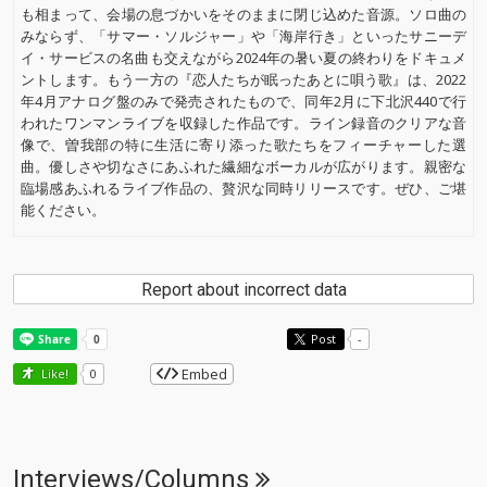
も相まって、会場の息づかいをそのままに閉じ込めた音源。ソロ曲の
みならず、「サマー・ソルジャー」や「海岸行き」といったサニーデ
イ・サービスの名曲も交えながら2024年の暑い夏の終わりをドキュメ
ントします。もう一方の『恋人たちが眠ったあとに唄う歌』は、2022
年4月アナログ盤のみで発売されたもので、同年2月に下北沢440で行
われたワンマンライブを収録した作品です。ライン録音のクリアな音
像で、曽我部の特に生活に寄り添った歌たちをフィーチャーした選
曲。優しさや切なさにあふれた繊細なボーカルが広がります。親密な
臨場感あふれるライブ作品の、贅沢な同時リリースです。ぜひ、ご堪
能ください。
Report about incorrect data
Post
-
Embed
Like!
0
Interviews/Columns