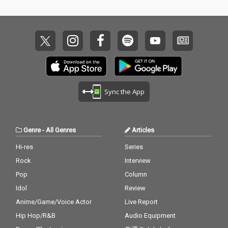
Sync the App
Genre
-
All Genres
Articles
Hi-res
Series
Rock
Interview
Pop
Column
Idol
Review
Anime/Game/Voice Actor
Live Report
Hip Hop/R&B
Audio Equipment