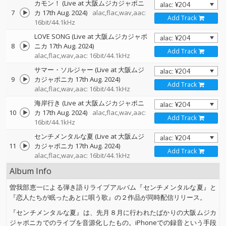
カモン！ (Live at 大阪ムジカジャポニ
7
カ 17th Aug. 2024)
alac,flac,wav,aac:
Add Track
16bit/44.1kHz
LOVE SONG (Live at 大阪ムジカジャポ
8
ニカ 17th Aug. 2024)
Add Track
alac,flac,wav,aac: 16bit/44.1kHz
サマー・ソルジャー (Live at 大阪ムジ
9
カジャポニカ 17th Aug. 2024)
Add Track
alac,flac,wav,aac: 16bit/44.1kHz
海岸行き (Live at 大阪ムジカジャポニ
10
カ 17th Aug. 2024)
alac,flac,wav,aac:
Add Track
16bit/44.1kHz
センチメンタルな夏 (Live at 大阪ムジ
11
カジャポニカ 17th Aug. 2024)
Add Track
alac,flac,wav,aac: 16bit/44.1kHz
Album Info
曽我部恵一による弾き語りライブアルバム『センチメンタルな夏』と
『恋人たちが眠ったあとに唄う歌』の２作品が同時配信リリース。
『センチメンタルな夏』は、先月８月に行われたばかりの大阪ムジカ
ジャポニカでのライブを音源化したもの。iPhoneでの録音という手段