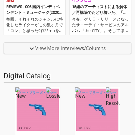
連載
インタビュー
REVIEWS : 006 国内インディペ
18組のアーティストによる解体
ンデント・ミュージック(2020年
／再構築でたどり着いた、「い
7月)──松島広人（NordOst）
ま」のサニーデイ・サービス──
毎回、それぞれのジャンルに特
今春、ゲリラ・リリースとなっ
『the SEA』配信開始
化したライターがこの数ヶ月で
たサニーデイ・サービスのアル
「コレ」と思った9作品＋αを紹
バム『the CITY』。そしてほぼ
介するコーナー。ノーウェー
間髪を入れず、Spotifyのプレイ
ヴ・バンドAIZのWeird Instrum
リストという形で順次発表され
ents担当/ライターのNord Ost
た『the CITY』収録楽曲のリミ
View More Interviews/Columns
（松島広人）が、2020年のムー
ックス・再構築プロジェクト『t
ドを感じる国内インディペン
he SEA』。2018年の5月7…
デ…
Digital Catalog