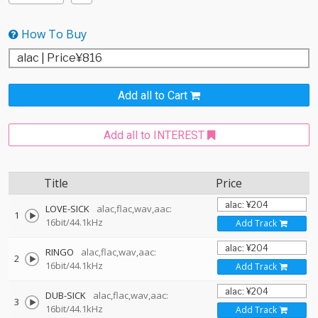
How To Buy
Add all to Cart
Add all to INTEREST
Title
Price
LOVE-SICK
alac,flac,wav,aac:
1
16bit/44.1kHz
Add Track
RINGO
alac,flac,wav,aac:
2
16bit/44.1kHz
Add Track
DUB-SICK
alac,flac,wav,aac:
3
16bit/44.1kHz
Add Track