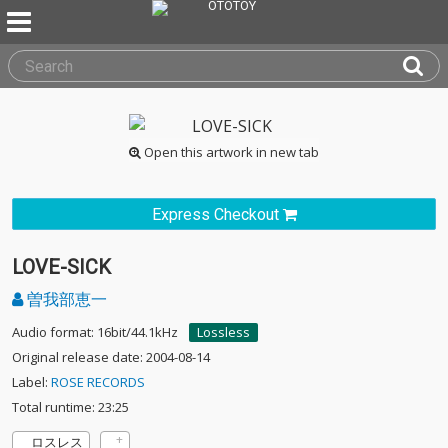
Open this artwork in new tab
Express Checkout
LOVE-SICK
曽我部恵一
Audio format: 16bit/44.1kHz
Lossless
Original release date: 2004-08-14
Label:
ROSE RECORDS
Total runtime: 23:25
ロスレス