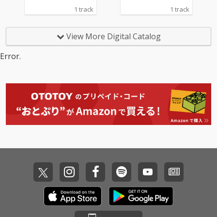
プロデューサーやDJ、
プロデューサーやDJ、
レコーディング、ミッ
レコーディング、ミッ
1 track
1 track
さらにはエンジニアと
さらにはエンジニアと
クス、マスタリング、
クス、マスタリング、
しても手腕を発揮する
しても手腕を発揮する
そしてアートワークに
そしてアートワークに
Calmが担当。
Calmが担当。
至るまですべて曽我部
至るまですべて曽我部
View More Digital Catalog
が手がけた楽曲。まる
が手がけた楽曲。まる
で曽我部の部屋に招き
で曽我部の部屋に招き
Error.
入れられたかのような
入れられたかのような
親密さを感じさせる、
親密さを感じさせる、
シンプルかつローファ
シンプルかつローファ
イなサウンドとなって
イなサウンドとなって
いる。
いる。