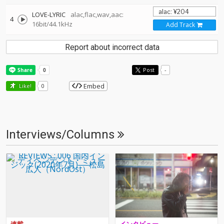
LOVE-LYRIC
alac,flac,wav,aac:
4
16bit/44.1kHz
Add Track
Report about incorrect data
Post
-
Embed
Like!
0
Interviews/Columns