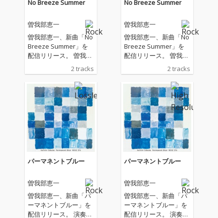
No Breeze Summer
No Breeze Summer
曽我部恵一
曽我部恵一
曽我部恵一、新曲「No
曽我部恵一、新曲「No
Breeze Summer」を
Breeze Summer」を
配信リリース。 曽我部
配信リリース。 曽我部
が全曲の作詞を手がけ
が全曲の作詞を手がけ
2 tracks
2 tracks
た関美彦のアルバム
た関美彦のアルバム
「WEEKEND」の収録
「WEEKEND」の収録
曲を曽我部自身が歌
曲を曽我部自身が歌
い、演奏した作品。表
い、演奏した作品。表
題曲「No Breeze Sum
題曲「No Breeze Sum
mer」は、夏の気だる
mer」は、夏の気だる
い感情をアシッドフォ
い感情をアシッドフォ
ーキーなアコースティ
ーキーなアコースティ
ックサウンドで表現し
ックサウンドで表現し
た楽曲であり、カップ
た楽曲であり、カップ
パーマネントブルー
パーマネントブルー
リング曲「ドミンゴ」
リング曲「ドミンゴ」
は常夏のカリブ海を舞
は常夏のカリブ海を舞
曽我部恵一
曽我部恵一
台に、旅する男のブル
台に、旅する男のブル
ースを紡いだ短編小説
ースを紡いだ短編小説
曽我部恵一、新曲「パ
曽我部恵一、新曲「パ
のような1曲となって
のような1曲となって
ーマネントブルー」を
ーマネントブルー」を
いる。マスタリングは
いる。マスタリングは
配信リリース。 演奏、
配信リリース。 演奏、