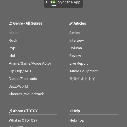
Sync the App
Genre
-
All Genres
Articles
Hi-res
Series
Rock
Interview
Pop
Column
Idol
Review
Anime/Game/Voice Actor
Live Report
Hip Hop/R&B
Audio Equipment
Dance/Electronic
先週のオトトイ
Jazz/World
Classical/Soundtrack
About OTOTOY
Help
What is OTOTOY?
Help Top