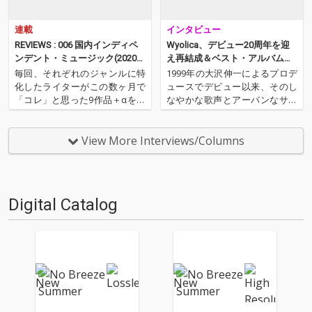
連載
インタビュー
REVIEWS : 006 国内インディペ
Wyolica、デビュー20周年を迎
ンデント・ミュージック(2020年
え再結成＆ベスト・アルバムを
7月)──松島広人（NordOst）
リリース
毎回、それぞれのジャンルに特
1999年の大沢伸一によるプロデ
化したライターがこの数ヶ月で
ュースでデビュー以来、そのし
「コレ」と思った9作品＋αを紹
なやかな歌声とアーバンなサウ
介するコーナー。ノーウェー
ンド・センスでさまざまな名曲
ヴ・バンドAIZのWeird Instrum
を生み出してきたWyolica。201
ents担当/ライターのNord Ost
3年5月の正式解散からそれぞれ
View More Interviews/Columns
（松島広人）が、2020年のムー
ソロとして活動してきたが、20
ドを感じる国内インディペン
19年、デビュー20周年を期に、
デ…
ここに再結…
Digital Catalog