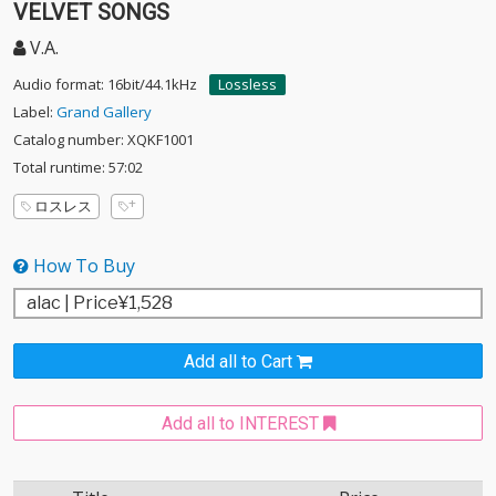
VELVET SONGS
V.A.
Audio format: 16bit/44.1kHz
Lossless
Label:
Grand Gallery
Catalog number: XQKF1001
Total runtime: 57:02
ロスレス
How To Buy
Add all to Cart
Add all to INTEREST