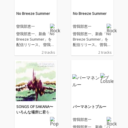
No Breeze Summer
No Breeze Summer
曽我部恵一
曽我部恵一
曽我部恵一、新曲「No
曽我部恵一、新曲「No
Breeze Summer」を
Breeze Summer」を
配信リリース。 曽我部
配信リリース。 曽我部
が全曲の作詞を手がけ
が全曲の作詞を手がけ
2 tracks
2 tracks
た関美彦のアルバム
た関美彦のアルバム
「WEEKEND」の収録
「WEEKEND」の収録
曲を曽我部自身が歌
曲を曽我部自身が歌
い、演奏した作品。表
い、演奏した作品。表
題曲「No Breeze Sum
題曲「No Breeze Sum
mer」は、夏の気だる
mer」は、夏の気だる
い感情をアシッドフォ
い感情をアシッドフォ
ーキーなアコースティ
ーキーなアコースティ
ックサウンドで表現し
ックサウンドで表現し
た楽曲であり、カップ
た楽曲であり、カップ
SONGS OF SAKANA〜
パーマネントブルー
リング曲「ドミンゴ」
リング曲「ドミンゴ」
いろんな場所に君を連
は常夏のカリブ海を舞
は常夏のカリブ海を舞
れていきたい
曽我部恵一
台に、旅する男のブル
台に、旅する男のブル
ースを紡いだ短編小説
ースを紡いだ短編小説
曽我部恵一、新曲「パ