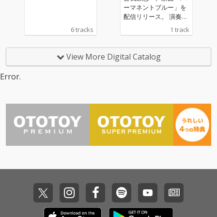
のような1曲となって
のような1曲となって
ーマネントブルー」を
いる。マスタリングは
いる。マスタリングは
配信リリース。 演奏、
プロデューサーやDJ、
プロデューサーやDJ、
レコーディング、ミッ
6 tracks
1 track
さらにはエンジニアと
さらにはエンジニアと
クス、マスタリング、
しても手腕を発揮する
しても手腕を発揮する
そしてアートワークに
Calmが担当。
Calmが担当。
至るまですべて曽我部
View More Digital Catalog
が手がけた楽曲。まる
で曽我部の部屋に招き
Error.
入れられたかのような
親密さを感じさせる、
シンプルかつローファ
イなサウンドとなって
いる。