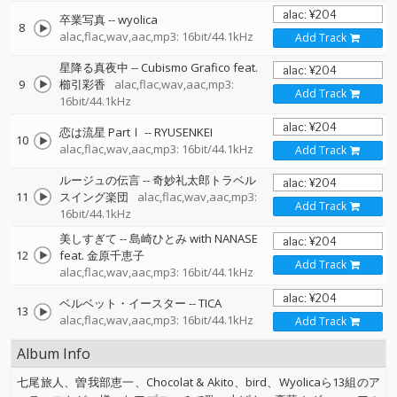
卒業写真
--
wyolica
8
alac,flac,wav,aac,mp3: 16bit/44.1kHz
Add Track
星降る真夜中
--
Cubismo Grafico feat.
9
櫛引彩香
alac,flac,wav,aac,mp3:
Add Track
16bit/44.1kHz
恋は流星 PartⅠ
--
RYUSENKEI
10
alac,flac,wav,aac,mp3: 16bit/44.1kHz
Add Track
ルージュの伝言
--
奇妙礼太郎トラベル
11
スイング楽団
alac,flac,wav,aac,mp3:
Add Track
16bit/44.1kHz
美しすぎて
--
島崎ひとみ with NANASE
12
feat. 金原千恵子
Add Track
alac,flac,wav,aac,mp3: 16bit/44.1kHz
ベルベット・イースター
--
TICA
13
alac,flac,wav,aac,mp3: 16bit/44.1kHz
Add Track
Album Info
七尾旅人、曽我部恵一、Chocolat & Akito、bird、Wyolicaら13組のア