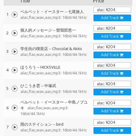
Title
Price
ベルベット・イースター
--
七尾旅人
1
alac,flac,wav,aac,mp3: 16bit/44.1kHz
Add Track
個人的メッセージ
--
曽我部恵一
2
alac,flac,wav,aac,mp3: 16bit/44.1kHz
Add Track
学生街の喫茶店
--
Chocolat & Akito
3
alac,flac,wav,aac,mp3: 16bit/44.1kHz
Add Track
ほうろう
--
HICKSVILLE
4
alac,flac,wav,aac,mp3: 16bit/44.1kHz
Add Track
ひこうき雲
--
中塚武
5
alac,flac,wav,aac,mp3: 16bit/44.1kHz
Add Track
ベルベット・イースター
--
中島ノブユ
6
キ
alac,flac,wav,aac,mp3:
Add Track
16bit/44.1kHz
雨のステイション
--
bird
7
alac,flac,wav,aac,mp3: 16bit/44.1kHz
Add Track