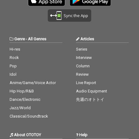
Sync the App
Genre
-
All Genres
Articles
Hi-res
Series
Rock
Interview
Pop
Column
Idol
Review
Anime/Game/Voice Actor
Live Report
Hip Hop/R&B
Audio Equipment
Dance/Electronic
先週のオトトイ
Jazz/World
Classical/Soundtrack
About OTOTOY
Help