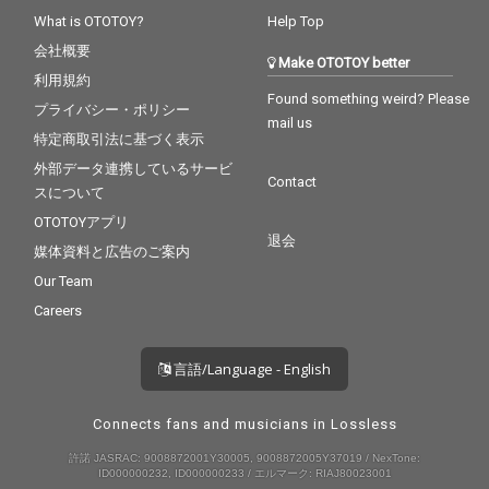
What is OTOTOY?
Help Top
会社概要
Make OTOTOY better
利用規約
Found something weird? Please
プライバシー・ポリシー
mail us
特定商取引法に基づく表示
外部データ連携しているサービ
Contact
スについて
OTOTOYアプリ
退会
媒体資料と広告のご案内
Our Team
Careers
言語/Language - English
Connects fans and musicians in Lossless
許諾 JASRAC: 9008872001Y30005, 9008872005Y37019 / NexTone:
ID000000232, ID000000233 / エルマーク: RIAJ80023001