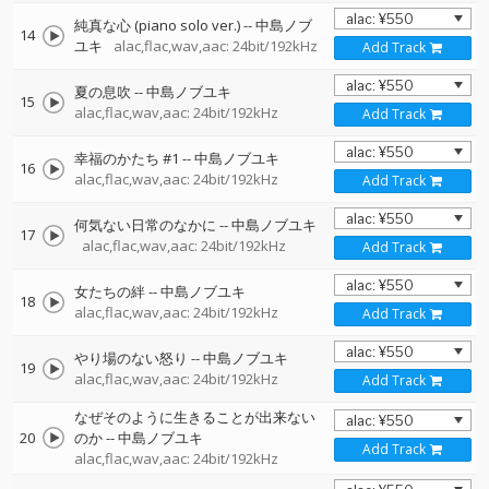
純真な心 (piano solo ver.)
--
中島ノブ
14
ユキ
alac,flac,wav,aac: 24bit/192kHz
Add Track
夏の息吹
--
中島ノブユキ
15
alac,flac,wav,aac: 24bit/192kHz
Add Track
幸福のかたち #1
--
中島ノブユキ
16
alac,flac,wav,aac: 24bit/192kHz
Add Track
何気ない日常のなかに
--
中島ノブユキ
17
alac,flac,wav,aac: 24bit/192kHz
Add Track
女たちの絆
--
中島ノブユキ
18
alac,flac,wav,aac: 24bit/192kHz
Add Track
やり場のない怒り
--
中島ノブユキ
19
alac,flac,wav,aac: 24bit/192kHz
Add Track
なぜそのように生きることが出来ない
20
のか
--
中島ノブユキ
Add Track
alac,flac,wav,aac: 24bit/192kHz