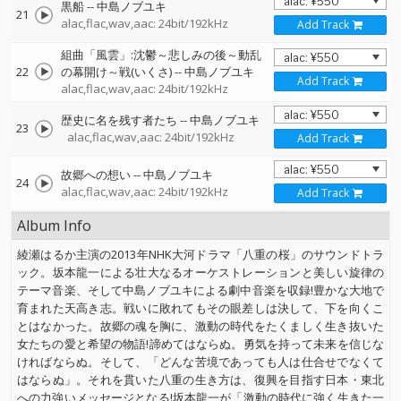
黒船
--
中島ノブユキ
21
alac,flac,wav,aac: 24bit/192kHz
Add Track
組曲「風雲」:沈鬱～悲しみの後～動乱
22
の幕開け～戦(いくさ)
--
中島ノブユキ
Add Track
alac,flac,wav,aac: 24bit/192kHz
歴史に名を残す者たち
--
中島ノブユキ
23
alac,flac,wav,aac: 24bit/192kHz
Add Track
故郷への想い
--
中島ノブユキ
24
alac,flac,wav,aac: 24bit/192kHz
Add Track
Album Info
綾瀬はるか主演の2013年NHK大河ドラマ「八重の桜」のサウンドトラ
ック。坂本龍一による壮大なるオーケストレーションと美しい旋律の
テーマ音楽、そして中島ノブユキによる劇中音楽を収録!豊かな大地で
育まれた天高き志。戦いに敗れてもその眼差しは決して、下を向くこ
とはなかった。故郷の魂を胸に、激動の時代をたくましく生き抜いた
女たちの愛と希望の物語!諦めてはならぬ。勇気を持って未来を信じな
ければならぬ。そして、「どんな苦境であっても人は仕合せでなくて
はならぬ」。それを貫いた八重の生き方は、復興を目指す日本・東北
への力強いメッセージとなる!坂本龍一が「激動の時代に強く生きた一