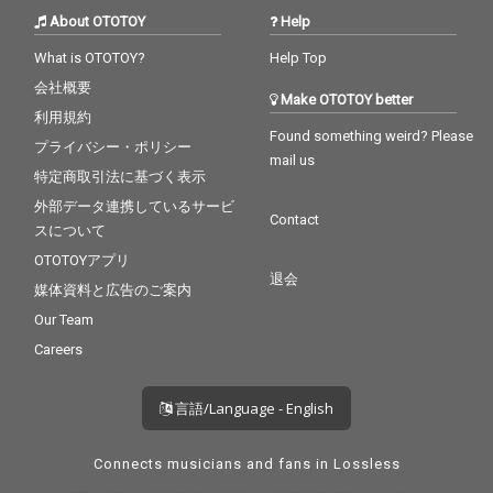
るその姿が浮かび上が
るその姿が浮かび上が
About OTOTOY
Help
るかのような孤高かつ
るかのような孤高かつ
メランコリックな音世
メランコリックな音世
What is OTOTOY?
Help Top
界は、珠玉の鍵盤奏者
界は、珠玉の鍵盤奏者
会社概要
による気品に満ちた最
による気品に満ちた最
Make OTOTOY better
高のプレゼント。じん
高のプレゼント。じん
利用規約
わりと心にしみてくる
わりと心にしみてくる
Found something weird? Please
プライバシー・ポリシー
天上の音楽となってい
天上の音楽となってい
mail us
ます。
ます。
特定商取引法に基づく表示
外部データ連携しているサービ
Contact
スについて
OTOTOYアプリ
退会
媒体資料と広告のご案内
Our Team
Careers
言語/Language - English
Connects musicians and fans in Lossless