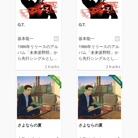
G.T.
G.T.
坂本龍一
坂本龍一
1986年リリースのアル
1986年リリースのアル
バム「未来派野郎」か
バム「未来派野郎」か
ら先行シングルとして
ら先行シングルとして
リリースされた「G.
リリースされた「G.
2 tracks
2 tracks
T.」が配信開始。 「G.
T.」が配信開始。 「G.
T.」はイタリア語で大
T.」はイタリア語で大
旅行を意味する「Gran
旅行を意味する「Gran
d Turismo」の略語
d Turismo」の略語
で、タイトル通りスピ
で、タイトル通りスピ
ード感溢れる、ダンサ
ード感溢れる、ダンサ
ブルな エレクトリッ
ブルな エレクトリッ
ク・ファンク・チュー
ク・ファンク・チュー
ン。ヴォーカルにはN.
ン。ヴォーカルにはN.
Y.の伝説的DJ、ラリ
Y.の伝説的DJ、ラリ
さよならの夏
さよならの夏
ー・レヴァンがプロデ
ー・レヴァンがプロデ
ュースしていたグルー
ュースしていたグルー