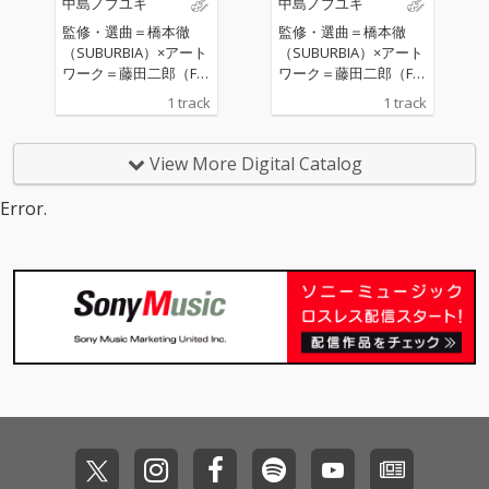
中島ノブユキ
中島ノブユキ
プ 「NYC Peech Boy
プ 「NYC Peech Boy
s」のメンバーで、ロ
s」のメンバーで、ロ
監修・選曲＝橋本徹
監修・選曲＝橋本徹
ーリング・ストーンズ
ーリング・ストーンズ
（SUBURBIA）×アート
（SUBURBIA）×アート
のバック・ヴォーカル
のバック・ヴォーカル
ワーク＝藤田二郎（FJ
ワーク＝藤田二郎（FJ
としても知られるバー
としても知られるバー
D）×マスタリング＝Ca
D）×マスタリング＝Ca
1 track
1 track
ナード・ファウラーを
ナード・ファウラーを
lmによる、“午後のコー
lmによる、“午後のコー
起用。SIDE-B収録の
起用。SIDE-B収録の
ヒー的なシアワセ”をテ
ヒー的なシアワセ”をテ
「Parolibre」は「G.
「Parolibre」は「G.
ーマに超豪華アーティ
ーマに超豪華アーティ
View More Digital Catalog
T.」とは対照的にショ
T.」とは対照的にショ
スト12組が参加した、
スト12組が参加した、
パンの前奏曲を想起さ
パンの前奏曲を想起さ
ジブリ・ソングの新録
ジブリ・ソングの新録
Error.
せるピアノ主体の作品
せるピアノ主体の作品
カヴァー・コンピ『カ
カヴァー・コンピ『カ
で、ヴォーカリーズに
で、ヴォーカリーズに
フェ・アプレミディ・
フェ・アプレミディ・
かの香織、ギターにア
かの香織、ギターにア
ミーツ・スタジオジブ
ミーツ・スタジオジブ
ート・リンゼイが参
ート・リンゼイが参
リ』からの先行配信シ
リ』からの先行配信シ
加。後にピアノ・トリ
加。後にピアノ・トリ
ングル・カット！ 稀代
ングル・カット！ 稀代
オやピアノ・ソロでも
オやピアノ・ソロでも
の音楽家／ピアニスト
の音楽家／ピアニスト
演奏され続けた坂本龍
演奏され続けた坂本龍
として日本国内の映
として日本国内の映
一の代表作の一つ。 リ
一の代表作の一つ。 リ
画、テレビドラマ、ア
画、テレビドラマ、ア
マスタリングには2024
マスタリングには2024
ニメ、広告の音楽を多
ニメ、広告の音楽を多
年リリースの「戦場の
年リリースの「戦場の
数手がけ、ジェーン・
数手がけ、ジェーン・
メリークリスマス」の
メリークリスマス」の
バーキンとの出会いを
バーキンとの出会いを
アナログリイシューで
アナログリイシューで
きっかけに現在はパリ
きっかけに現在はパリ
もリマスタリングを手
もリマスタリングを手
に拠点を置きながら世
に拠点を置きながら世
掛けたHeba Kadryを
掛けたHeba Kadryを
界中のオーケストラの
界中のオーケストラの