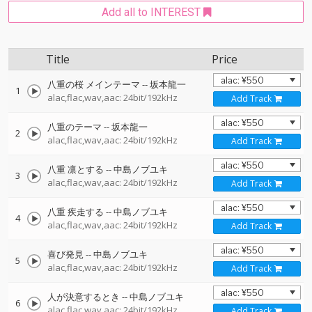
Add all to INTEREST
Title
Price
八重の桜 メインテーマ
--
坂本龍一
1
alac,flac,wav,aac: 24bit/192kHz
Add Track
八重のテーマ
--
坂本龍一
2
alac,flac,wav,aac: 24bit/192kHz
Add Track
八重 凛とする
--
中島ノブユキ
3
alac,flac,wav,aac: 24bit/192kHz
Add Track
八重 疾走する
--
中島ノブユキ
4
alac,flac,wav,aac: 24bit/192kHz
Add Track
喜び発見
--
中島ノブユキ
5
alac,flac,wav,aac: 24bit/192kHz
Add Track
人が決意するとき
--
中島ノブユキ
6
alac,flac,wav,aac: 24bit/192kHz
Add Track