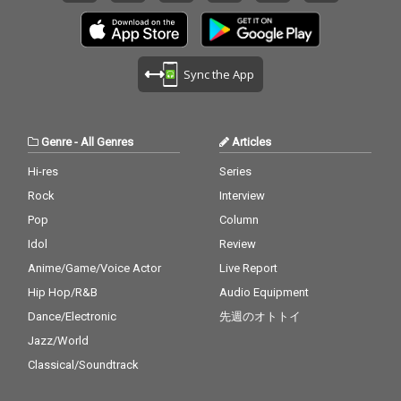
起用した。
起用した。
公演や作品の音楽監督
公演や作品の音楽監督
としても活動する中島
としても活動する中島
ノブユキによるジブ
ノブユキによるジブ
リ・ソングは、2011年
リ・ソングは、2011年
Sync the App
の宮崎吾朗監督作品
の宮崎吾朗監督作品
『コクリコ坂から』の
『コクリコ坂から』の
主題歌、手嶌葵「さよ
主題歌、手嶌葵「さよ
ならの夏」のカヴァ
ならの夏」のカヴァ
Genre
-
All Genres
Articles
ー。 坂田晃一作曲によ
ー。 坂田晃一作曲によ
る原曲の切ないメロデ
る原曲の切ないメロデ
Hi-res
Series
ィーと緊張感のあるオ
ィーと緊張感のあるオ
Rock
Interview
ーケストラ・アレンジ
ーケストラ・アレンジ
を、今作では敢えてピ
を、今作では敢えてピ
Pop
Column
アノ・ソロで奏で、オ
アノ・ソロで奏で、オ
Idol
Review
リジナルよりもテンポ
リジナルよりもテンポ
Anime/Game/Voice Actor
Live Report
を落とし、シンプルな
を落とし、シンプルな
がらも一音一音に意味
がらも一音一音に意味
Hip Hop/R&B
Audio Equipment
を込めるかのようなそ
を込めるかのようなそ
Dance/Electronic
先週のオトトイ
のタッチは、緊迫感の
のタッチは、緊迫感の
中に不思議な優しさが
中に不思議な優しさが
Jazz/World
あふれる感覚を呼び起
あふれる感覚を呼び起
Classical/Soundtrack
こす素晴らしさ。聴く
こす素晴らしさ。聴く
者を没入させ、演奏す
者を没入させ、演奏す