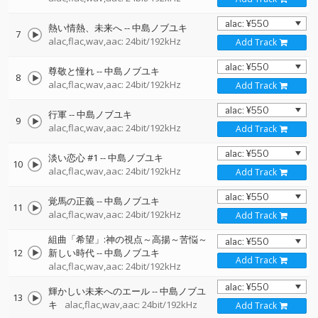
熱い情熱、未来へ
--
中島ノブユキ
7
alac,flac,wav,aac: 24bit/192kHz
Add Track
尊敬と憧れ
--
中島ノブユキ
8
alac,flac,wav,aac: 24bit/192kHz
Add Track
行軍
--
中島ノブユキ
9
alac,flac,wav,aac: 24bit/192kHz
Add Track
淡い恋心 #1
--
中島ノブユキ
10
alac,flac,wav,aac: 24bit/192kHz
Add Track
覚馬の正義
--
中島ノブユキ
11
alac,flac,wav,aac: 24bit/192kHz
Add Track
組曲「希望」:神の視点～高揚～苦悩～
12
新しい時代
--
中島ノブユキ
Add Track
alac,flac,wav,aac: 24bit/192kHz
輝かしい未来へのエール
--
中島ノブユ
13
キ
alac,flac,wav,aac: 24bit/192kHz
Add Track