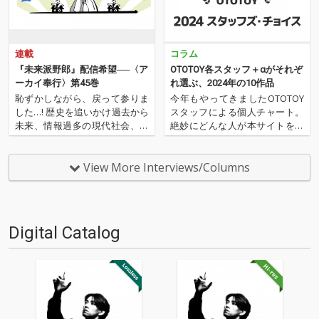
連載
コラム
『未来派野郎』配信希望──〈ア
OTOTOY各スタッフ＋αがそれぞ
ーカイ奉行〉第45巻
れ選ぶ、2024年の10作品
恥ずかしながら、戻って参りま
今年もやってきましたOTOTOY
した…! 歴史を追いかけ過去から
スタッフによる個人チャート。
未来、情報過多の現代社会、デ
絶妙にどんな人が本サイトを運
ジタルの海に散らばったあの名
営しているのか？ そんな自己
作、この名作たちをひとつにま
紹介もちょっとかねておりま
とめる仕事人…!〈アーカイ奉
す。2024年は、それぞれなにを
View More Interviews/Columns
行〉が今日もデジタルの乱世を
聴いてOTOTOYを作っていたの
治める…!'''〈アーカイ奉行〉と
か？ ということでスタッフ・
は…'''1.過去作の…
チャートをお届けします…
Digital Catalog