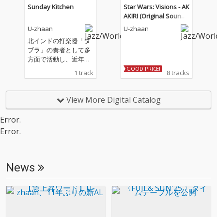
典音楽。さらにはRyuic
典音楽。さらにはRyuic
Sunday Kitchen
Star Wars: Visions - AK
hi Sakamoto + U-zhaa
hi Sakamoto + U-zhaa
AKIRI (Original Soundtr
nとして2015年にアナ
nとして2015年にアナ
ack)
U-zhaan
U-zhaan
ログ盤のみでリリース
ログ盤のみでリリース
された「Tibetan Danc
された「Tibetan Danc
北インドの打楽器「タ
e」も新ミックスで収
e」も新ミックスで収
ブラ」の奏者として多
録するなど、まさに盛
録するなど、まさに盛
方面で活動し、近年は
りだくさんの内容とな
りだくさんの内容とな
鎮座DOPENESSや蓮沼
GOOD PRICE!
1 track
8 tracks
っています。 5拍子、7
っています。 5拍子、7
執太など様々なジャン
拍子、9拍子など、変
拍子、9拍子など、変
ルのアーティストとの
拍子楽曲の多さも本作
拍子楽曲の多さも本作
コラボレーションを行
View More Digital Catalog
の特徴のひとつ。あま
の特徴のひとつ。あま
うU-zhaanと、ニュー
り耳慣れないかもしれ
り耳慣れないかもしれ
ヨークを拠点にアーテ
Error.
ない奇数拍子ですが、
ない奇数拍子ですが、
ィスト活動を行い、自
全く難解さを感じずに
全く難解さを感じずに
Error.
身のプロジェクトの他
心地よく耳に届きま
心地よく耳に届きま
にも、A Tribe Called Q
す。ハナレグミとの共
す。ハナレグミとの共
uestやJ. Coleの作品に
作曲「カンしてパイし
作曲「カンしてパイし
参加しするなど世界基
News
て乾杯！」では、6.5拍
て乾杯！」では、6.5拍
準で活躍する日本人ピ
子という小数点拍子の
子という小数点拍子の
アニスト/キーボード奏
楽しさを軽快に体感で
楽しさを軽快に体感で
者BIGYUKIによるコラ
きるはずです。 前作
きるはずです。 前作
ボレーション・シング
『Tabla Rock Mountai
『Tabla Rock Mountai
ル！2022年発売のコラ
n』のリリース時にも
n』のリリース時にも
ボ曲「City Creature