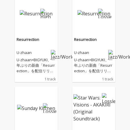
ンルや国境を越えた豪
ンルや国境を越えた豪
華ゲスト陣とのコラボ
華ゲスト陣とのコラボ
レーションを通じてタ
レーションを通じてタ
ブラの魅力を余すとこ
ブラの魅力を余すとこ
ろなく引き出した本作
ろなく引き出した本作
では、これまでヒップ
では、これまでヒップ
ホップ、電子音楽、ポ
ホップ、電子音楽、ポ
Resurrection
Resurrection
ップス、インド古典音
ップス、インド古典音
楽など縦横無尽に活動
楽など縦横無尽に活動
U-zhaan
U-zhaan
し続けてきたユザーン
し続けてきたユザーン
ならではの唯一無二な
ならではの唯一無二な
U-zhaan×BIGYUKI、一
U-zhaan×BIGYUKI、一
音世界が楽しめます。
音世界が楽しめます。
年ぶりの新曲「Resurr
年ぶりの新曲「Resurr
鎮座DOPENESS、Corn
鎮座DOPENESS、Corn
ection」を配信リリー
ection」を配信リリー
elius、青葉市子、ハナ
elius、青葉市子、ハナ
ス
ス
1 track
1 track
レグミ、原口沙輔らと
レグミ、原口沙輔らと
の多彩な楽曲、ベンガ
の多彩な楽曲、ベンガ
ル人ラッパーCizzyをフ
ル人ラッパーCizzyをフ
ィーチャリングしたベ
ィーチャリングしたベ
ンガル語ラップ曲、そ
ンガル語ラップ曲、そ
してインドの超人気シ
してインドの超人気シ
タール奏者であるPurb
タール奏者であるPurb
ayan Chatterjeeを迎
ayan Chatterjeeを迎
えた本格的なインド古
えた本格的なインド古