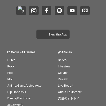
Sync the App
Genre
-
All Genres
Articles
Hi-res
Series
Rock
Interview
Pop
Column
Idol
Review
Anime/Game/Voice Actor
Live Report
Hip Hop/R&B
Audio Equipment
Dance/Electronic
先週のオトトイ
Jazz/World