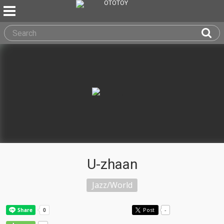
U-zhaan
Jazz/World
Post
-