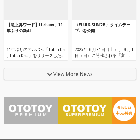
大きな話題を呼んだア
大きな話題を呼んだア
s」以来となるコラボ
ートワークは今作も Ve
ートワークは今作も Ve
作で、シンセサイザー
nder Woh! + 1938.jp が
nder Woh! + 1938.jp が
（BIGYUKI）とタブラ
担当。
担当。
（U-zhaan）が織りな
【急上昇ワード】U-zhaan、11
〈FUJI & SUN'25 〉タイムテー
すインストゥルメンタ
年ぶりの新AL
ブルを公開
ル作品。あえて変則的
なリズムパターンを採
用しながらも、スムー
11年ぶりのアルバム『Tabla Dh
2025年５月31日（土）、６月1
ズなグルーヴで聴く人
i, Tabla Dha』をリリースしたU-
日（日）に開催される「富士山
の心に響く楽曲に仕上
zhaanが急上昇ワードにランク
と学び、富士山と生きる。」を
がっている。Lo-Fi Hip
イン。 アルバムには、鎮座DOP
コンセプトに “音楽” “アクティ
Hop、Chillout、Experi
ENESS、Cornelius、青葉市子、
ビティ” “キャンプ” を軸に「人
View More News
mental Jazz好きには特
ハナレグミ、原口沙輔、ベンガ
生を彩る冒険」を富士山麓の大
にとオススメの1曲。
ル人ラッパーCizzy、インドの超
自然のもとで楽しめる音楽フェ
人気
スティバル、〈NEC presents