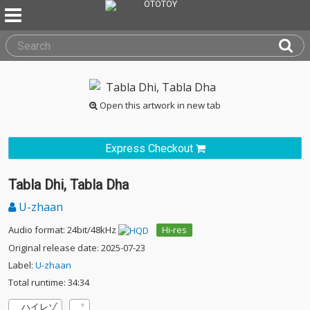
Open this artwork in new tab
Express Checkout
Tabla Dhi, Tabla Dha
U-zhaan
Audio format: 24bit/48kHz
Hi-res
Original release date: 2025-07-23
Label:
U-zhaan
Total runtime: 34:34
ハイレゾ