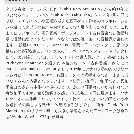
タブラ奏者ユザーンが、前作『Tabla Rock Mountain』から約11年ぶ
りとなるニューアルバム『Tabla Dhi, Tabla Dha』を2025年7月23日に
リリース！ ジャンルや国境を越えた豪華ゲスト陣とのコラボレーショ
ンを通じてタブラの魅力を余すところなく引き出した本作では、これ
までヒップホップ、電子音楽、ポップス、インド古典音楽など縦横無
尽に活動し続けてきたユザーンならではの唯一無二な音世界が楽しめ
ます。 鎮座DOPENESS、Cornelius、青葉市子、ハナレグミ、原口沙
輔らとの多彩な楽曲、ベンガル人ラッパーCizzyをフィーチャリングし
たベンガル語ラップ曲、そしてインドの超人気シタール奏者である
Purbayan Chatterjeeを迎えた本格的なインド古典音楽。さらには
Ryuichi Sakamoto + U-zhaanとして2015年にアナログ盤のみでリリー
スされた「Tibetan Dance」も新ミックスで収録するなど、まさに盛
りだくさんの内容となっています。 5拍子、7拍子、9拍子など、変拍
子楽曲の多さも本作の特徴のひとつ。あまり耳慣れないかもしれない
奇数拍子ですが、全く難解さを感じずに心地よく耳に届きます。ハナ
レグミとの共作曲「カンしてパイして乾杯！」では、6.5拍子という小
数点拍子の楽しさを軽快に体感できるはずです。 前作『Tabla Rock
Mountain』のリリース時にも大きな話題を呼んだアートワークは今作
も Vender Woh! + 1938.jp が担当。