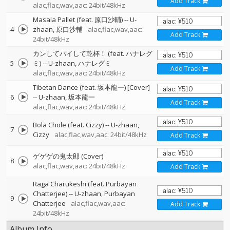
Add Track
alac,flac,wav,aac: 24bit/48kHz
Masala Pallet (feat. 原口沙輔)
--
U-
4
zhaan
原口沙輔
alac,flac,wav,aac:
Add Track
24bit/48kHz
カンしてパイして乾杯！ (feat. ハナレグ
5
ミ)
--
U-zhaan
ハナレグミ
Add Track
alac,flac,wav,aac: 24bit/48kHz
Tibetan Dance (feat. 坂本龍一) [Cover]
6
--
U-zhaan
坂本龍一
Add Track
alac,flac,wav,aac: 24bit/48kHz
Bola Chole (feat. Cizzy)
--
U-zhaan
7
Cizzy
alac,flac,wav,aac: 24bit/48kHz
Add Track
ゲゲゲの鬼太郎 (Cover)
8
alac,flac,wav,aac: 24bit/48kHz
Add Track
Raga Charukeshi (feat. Purbayan
Chatterjee)
--
U-zhaan
Purbayan
9
Chatterjee
alac,flac,wav,aac:
Add Track
24bit/48kHz
Album Info