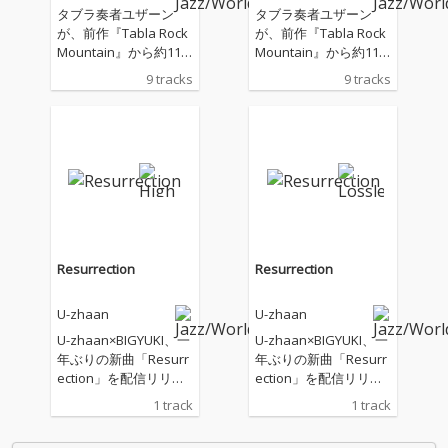
タブラ奏者ユザーン
タブラ奏者ユザーン
が、前作『Tabla Rock
が、前作『Tabla Rock
Mountain』から約11
Mountain』から約11
年ぶりとなるニューア
年ぶりとなるニューア
9 tracks
9 tracks
ルバム『Tabla Dhi, Ta
ルバム『Tabla Dhi, Ta
bla Dha』を2025年7月
bla Dha』を2025年7月
23日にリリース！ ジャ
23日にリリース！ ジャ
ンルや国境を越えた豪
ンルや国境を越えた豪
華ゲスト陣とのコラボ
華ゲスト陣とのコラボ
レーションを通じてタ
レーションを通じてタ
ブラの魅力を余すとこ
ブラの魅力を余すとこ
ろなく引き出した本作
ろなく引き出した本作
では、これまでヒップ
では、これまでヒップ
ホップ、電子音楽、ポ
ホップ、電子音楽、ポ
Resurrection
Resurrection
ップス、インド古典音
ップス、インド古典音
楽など縦横無尽に活動
楽など縦横無尽に活動
U-zhaan
U-zhaan
し続けてきたユザーン
し続けてきたユザーン
ならではの唯一無二な
ならではの唯一無二な
U-zhaan×BIGYUKI、一
U-zhaan×BIGYUKI、一
音世界が楽しめます。
音世界が楽しめます。
年ぶりの新曲「Resurr
年ぶりの新曲「Resurr
鎮座DOPENESS、Corn
鎮座DOPENESS、Corn
ection」を配信リリー
ection」を配信リリー
elius、青葉市子、ハナ
elius、青葉市子、ハナ
ス
ス
1 track
1 track
レグミ、原口沙輔らと
レグミ、原口沙輔らと
の多彩な楽曲、ベンガ
の多彩な楽曲、ベンガ