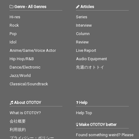
作曲「カンしてパイし
作曲「カンしてパイし
Genre
-
All Genres
Articles
て乾杯！」では、6.5拍
て乾杯！」では、6.5拍
子という小数点拍子の
子という小数点拍子の
Hi-res
Series
楽しさを軽快に体感で
楽しさを軽快に体感で
Rock
Interview
きるはずです。 前作
きるはずです。 前作
『Tabla Rock Mountai
『Tabla Rock Mountai
Pop
Column
n』のリリース時にも
n』のリリース時にも
Idol
Review
大きな話題を呼んだア
大きな話題を呼んだア
ートワークは今作も Ve
ートワークは今作も Ve
Anime/Game/Voice Actor
Live Report
nder Woh! + 1938.jp が
nder Woh! + 1938.jp が
Hip Hop/R&B
Audio Equipment
担当。
担当。
Dance/Electronic
先週のオトトイ
Jazz/World
Classical/Soundtrack
About OTOTOY
Help
What is OTOTOY?
Help Top
会社概要
Make OTOTOY better
利用規約
Found something weird? Please
プライバシー・ポリシー