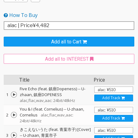
How To Buy
Add all to Cart
Add all to INTEREST
Title
Price
Five Echo (feat. 鎮座Dopeness)
--
U-
1
zhaan
鎮座DOPENESS
Add Track
alac,flac,wav,aac: 24bit/48kHz
You & I (feat. Cornelius)
--
U-zhaan
2
Cornelius
alac,flac,wav,aac:
Add Track
24bit/48kHz
きこえないうた (feat. 青葉市子) [Cover]
3
--
U-zhaan
青葉市子