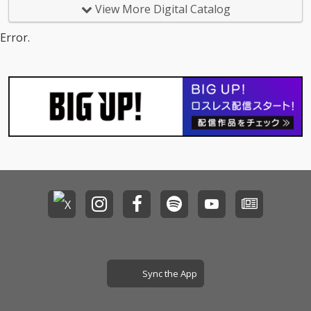
ル人ラッパーCizzyをフ
ル人ラッパーCizzyをフ
View More Digital Catalog
ィーチャリングしたベ
ィーチャリングしたベ
ンガル語ラップ曲、そ
ンガル語ラップ曲、そ
Error.
してインドの超人気シ
してインドの超人気シ
タール奏者であるPurb
タール奏者であるPurb
ayan Chatterjeeを迎
ayan Chatterjeeを迎
えた本格的なインド古
えた本格的なインド古
典音楽。さらにはRyuic
典音楽。さらにはRyuic
hi Sakamoto + U-zhaa
hi Sakamoto + U-zhaa
nとして2015年にアナ
nとして2015年にアナ
ログ盤のみでリリース
ログ盤のみでリリース
された「Tibetan Danc
された「Tibetan Danc
e」も新ミックスで収
e」も新ミックスで収
録するなど、まさに盛
録するなど、まさに盛
りだくさんの内容とな
りだくさんの内容とな
っています。 5拍子、7
っています。 5拍子、7
拍子、9拍子など、変
拍子、9拍子など、変
拍子楽曲の多さも本作
拍子楽曲の多さも本作
の特徴のひとつ。あま
の特徴のひとつ。あま
り耳慣れないかもしれ
り耳慣れないかもしれ
ない奇数拍子ですが、
ない奇数拍子ですが、
Sync the App
全く難解さを感じずに
全く難解さを感じずに
心地よく耳に届きま
心地よく耳に届きま
す。ハナレグミとの共
す。ハナレグミとの共