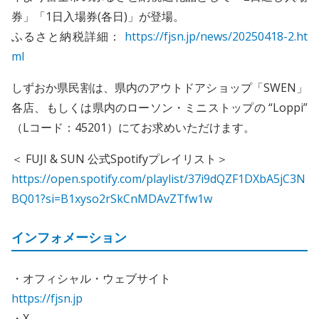
券」「1日入場券(各日)」が登場。
ふるさと納税詳細：
https://fjsn.jp/news/20250418-2.ht
ml
しずおか県民割は、県内のアウトドアショップ「SWEN」
各店、もしくは県内のローソン・ミニストップの “Loppi”
（Lコード：45201）にてお求めいただけます。
＜ FUJI & SUN 公式Spotifyプレイリスト＞
https://open.spotify.com/playlist/37i9dQZF1DXbA5jC3N
BQ01?si=B1xyso2rSkCnMDAvZTfw1w
インフォメーション
・オフィシャル・ウェブサイト
https://fjsn.jp
・X