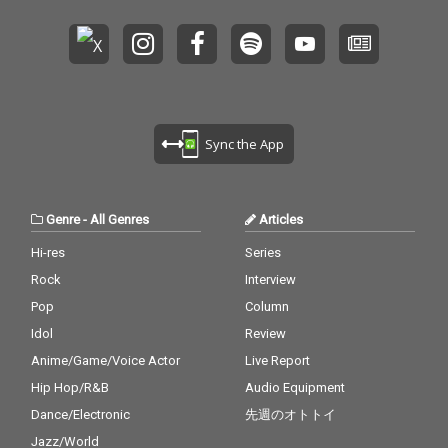
Sync the App
Genre
-
All Genres
Articles
Hi-res
Series
Rock
Interview
Pop
Column
Idol
Review
Anime/Game/Voice Actor
Live Report
Hip Hop/R&B
Audio Equipment
Dance/Electronic
先週のオトトイ
Jazz/World