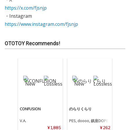
https://x.com/fjsnjp
・Instagram
https://www.instagram.com/fjsnjp
OTOTOY Recommends!
CONFUSION
のらりくらり
V.A.
PES, doooo, 鎮座DOPE
NESS
¥ 1,885
¥ 262