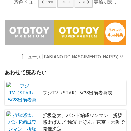
透色ドロップ、卒業＆...
美輪明宏、90歳の誕...
Prev
Latest
Next
[ニュース] FABIANO DO NASCIMENTO, HAPPY, MFS, MONO NO AWARE, Sam Wilkes, U-zhaan, betcover!!, くるり, どんぐりず, やけのはら, んoon, トリプルファイヤー, ハナレグミ, ハンバート ハンバート, モッチェ永井, 七尾旅人, 中村佳穂, 吉原祇園太鼓セッションズ, 君島大空, 君島大空 (feat. ディスク・マイナーズ), 堀込泰行, 折坂悠太, 柴田聡子, 森山直太朗, 野口文
あわせて読みたい
フジTV〈STAR〉5/28出演者発表
折坂悠太、バンド編成ワンマン「折坂
悠太ばんど 独演 せぞん」東京・大阪で
開催決定