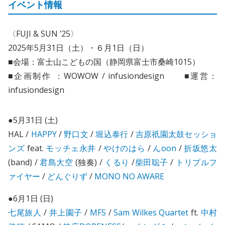
イベント情報
〈FUJI & SUN ’25〉
2025年5月31日（土）・６月1日（日）
■会場：富士山こどもの国（静岡県富士市桑崎1015）
■企画制作 ：WOWOW / infusiondesign ■運営：
infusiondesign
●5月31日 (土)
HAL /
HAPPY
/
野口文
/
堀込泰行
/
吉原祇園太鼓セッショ
ンズ
feat.
モッチェ永井
/
やけのはら
/
んoon
/
折坂悠太
(band) /
君島大空
(独奏) /
くるり
/
柴田聡子
/
トリプルフ
ァイヤー
/
どんぐりず
/
MONO NO AWARE
●6月1日 (日)
七尾旅人
/
井上園子
/
MFS
/
Sam Wilkes Quartet
ft.
中村