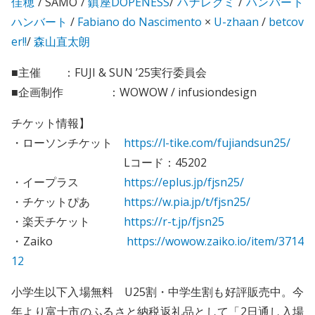
佳穂
/ SAMO /
鎮座DOPENESS
/
ハナレグミ
/
ハンバート
ハンバート
/
Fabiano do Nascimento
×
U-zhaan
/
betcov
er!!
/
森山直太朗
■主催 ：FUJI & SUN ’25実行委員会
■企画制作 ：WOWOW / infusiondesign
チケット情報】
・ローソンチケット
https://l-tike.com/fujiandsun25/
Lコード：45202
・イープラス
https://eplus.jp/fjsn25/
・チケットぴあ
https://w.pia.jp/t/fjsn25/
・楽天チケット
https://r-t.jp/fjsn25
・Zaiko
https://wowow.zaiko.io/item/3714
12
小学生以下入場無料 U25割・中学生割も好評販売中。今
年より富士市のふるさと納税返礼品として「2日通し入場