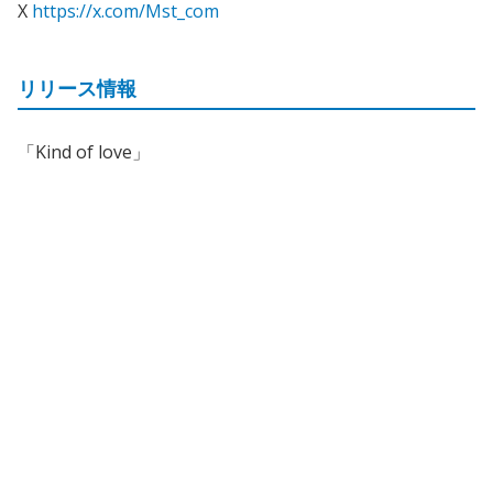
X
https://x.com/Mst_com
リリース情報
「Kind of love」