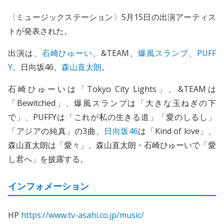
〈ミュージックステーション〉5月15日の出演アーティス
トが発表された。
出演は、
石崎ひゅーい
、&TEAM、
爆風スランプ
、
PUFF
Y
、日向坂46、
森山直太朗
。
石崎ひゅーいは「Tokyo City Lights」、&TEAMは
「Bewitched」、爆風スランプは「大きな玉ねぎの下
で」、PUFFYは「これが私の生きる道」「愛のしるし」
「アジアの純真」の3曲、
日向坂46
は「Kind of love」、
森山直太朗は「愛々」、森山直太朗・石崎ひゅーいで「愛
し君へ」を披露する。
インフォメーション
HP
https://www.tv-asahi.co.jp/music/