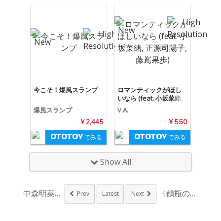
今こそ！爆風スランプ
ロマンティックがほし
いなら (feat. 小坂菜緒,
正源司陽子, 藤嶌果歩)
爆風スランプ
V.A.
¥ 2,445
¥ 550
でみる
でみる
Show All
中森明菜、9月にライ...
〈鶴瓶のええ歌やなぁ...
Prev
Latest
Next