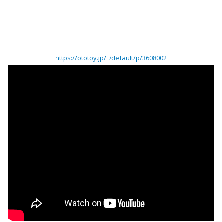
https://ototoy.jp/_/default/p/3608002