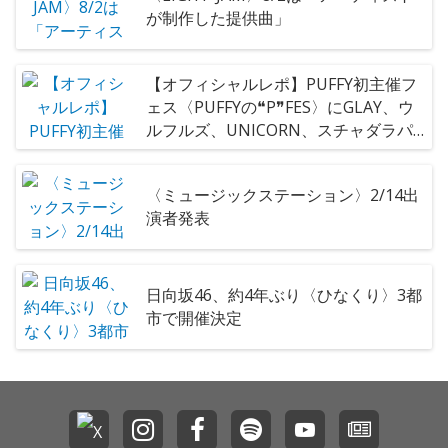
が制作した提供曲」
【オフィシャルレポ】PUFFY初主催フ
ェス〈PUFFYの❝P❞FES〉にGLAY、ウ
ルフルズ、UNICORN、スチャダラパ
ー、きゃりーぱみゅぱみゅ、
[Alexandros]、水谷千重子らが集結し
〈ミュージックステーション〉2/14出
て30周年を祝福
演者発表
日向坂46、約4年ぶり〈ひなくり〉3都
市で開催決定