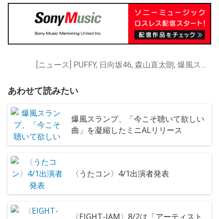
[ニュース] PUFFY, 日向坂46, 森山直太朗, 爆風スランプ, 石崎ひゅーい
あわせて読みたい
爆風スランプ、「今こそ聴いて欲しい
曲」を凝縮したミニALリリース
〈うたコン〉4/1出演者発表
〈EIGHT-JAM〉8/2は「アーティスト