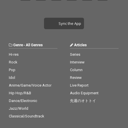
Sync the App
Genre
-
All Genres
Articles
Hi-res
Series
Rock
Interview
Pop
Column
Idol
Review
Anime/Game/Voice Actor
Live Report
Hip Hop/R&B
Audio Equipment
Dance/Electronic
先週のオトトイ
Jazz/World
Classical/Soundtrack