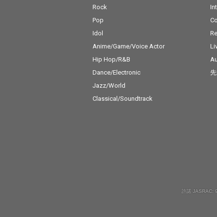
Rock
In
Pop
C
Idol
Re
Anime/Game/Voice Actor
Li
Hip Hop/R&B
Au
Dance/Electronic
先
Jazz/World
Classical/Soundtrack
許諾 JASRAC: 9