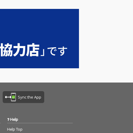
Sync the App
Help
Help Top