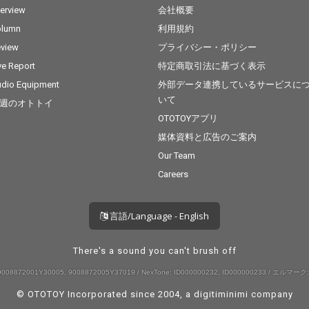
terview
会社概要
olumn
利用規約
view
プライバシー・ポリシー
ve Report
特定商取引法に基づく表示
dio Equipment
外部データ連携しているサービスに
いて
週のオトトイ
OTOTOYアプリ
媒体資料と広告のご案内
Our Team
Careers
言語/Language - English
There's a sound you can't brush off
008872001Y30005, 9008872005Y37019 / NexTone: ID000000232, ID000000233 / エルマーク:
© OTOTOY Incorporated since 2004, a
digitiminimi
company