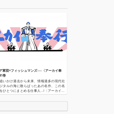
:2023年)劇中
裕和監督:2023年)劇中
用された。
にも使用された。
ア軍団=フィッシュマンズ──〈アーカイ奉
41巻
追いかけ過去から未来、情報過多の現代社
ジタルの海に散らばったあの名作、この名
をひとつにまとめる仕事人…!〈アーカイ奉
今日もデジタルの乱世を治める…!'''〈アーカ
とは…'''1.過去作の最新リマスター音源 2.
で未配信…