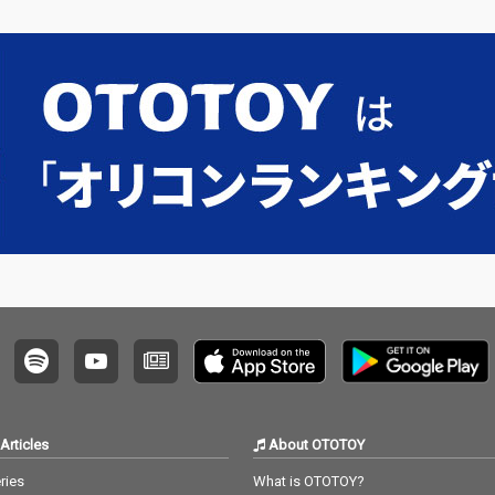
戦場の
ス」の
ューで
グを手
dryを
Articles
About OTOTOY
ries
What is OTOTOY?