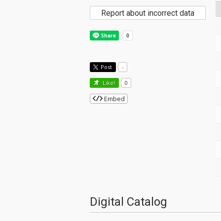
Report about incorrect data
Post
-
Like!
0
Embed
Digital Catalog