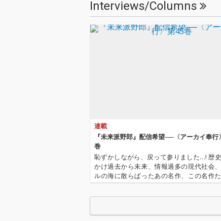
Interviews/Columns
ン。ヴォーカルにはN.
ン。ヴォーカル
Y.の伝説的DJ、ラリ
Y.の伝説的DJ
ー・レヴァンがプロデ
ー・レヴァンが
ュースしていたグルー
ュースしていた
プ 「NYC Peech Boy
プ 「NYC Peech
s」のメンバーで、ロ
s」のメンバー
ーリング・ストーンズ
ーリング・スト
のバック・ヴォーカル
のバック・ヴォ
としても知られるバー
としても知られ
ナード・ファウラーを
ナード・ファウ
起用。SIDE-B収録の
起用。SIDE-B
「Parolibre」は「G.
「Parolibre」
T.」とは対照的にショ
T.」とは対照
連載
パンの前奏曲を想起さ
パンの前奏曲を
せるピアノ主体の作品
せるピアノ主体
『未来派野郎』配信希望──〈アーカイ奉行〉
で、ヴォーカリーズに
で、ヴォーカリ
巻
かの香織、ギターにア
かの香織、ギタ
恥ずかしながら、戻って参りました…! 歴
ート・リンゼイが参
ート・リンゼイ
かけ過去から未来、情報過多の現代社会
加。後にピアノ・トリ
加。後にピアノ
ルの海に散らばったあの名作、この名作
オやピアノ・ソロでも
オやピアノ・ソ
とつにまとめる仕事人…!〈アーカイ奉行
演奏され続けた坂本龍
演奏され続けた
もデジタルの乱世を治める…!'''〈アーカイ
一の代表作の一つ。 リ
一の代表作の一
は…'''1.過去作の…
マスタリングには2024
マスタリングには