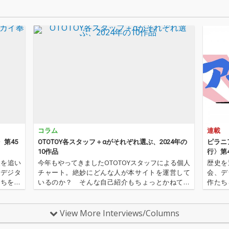
にはN.
演奏による坂本龍一ベ
演奏による坂本龍一ベ
裕和監督
、ラリ
スト・アルバムともい
スト・アルバムともい
にも使
プロデ
える作品!
える作品!
グルー
 Boy
で、ロ
ーンズ
ーカル
るバー
ラーを
収録の
は「G.
的にショ
コラム
連載
想起さ
の作品
第45
OTOTOY各スタッフ＋αがそれぞれ選ぶ、2024年の
ピラニ
ーズに
10作品
行〉第
ーにア
史を追い
今年もやってきましたOTOTOYスタッフによる個人
歴史を
が参
、デジタ
チャート。絶妙にどんな人が本サイトを運営して
会、デ
・トリ
たちをひ
いるのか？ そんな自己紹介もちょっとかねてお
作たち
ロでも
〉が今日
ります。2024年は、それぞれなにを聴いてOTOTO
行〉が
坂本龍
奉行〉と
Yを作っていたのか？ ということでスタッフ・チ
イ奉行〉
つ。 リ
ャートをお届けします…
これま
View More Interviews/Columns
2024