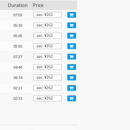
Duration
Price
07:03
05:36
05:05
05:03
07:27
04:46
06:14
02:21
02:33