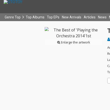
Genre Top
Top Albums
Top EPs
New Arrivals
Articles
News
T
Enlarge the artwork
A
R
L
C
T