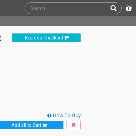
t
Express Checkout
How To Buy
Add all to Cart