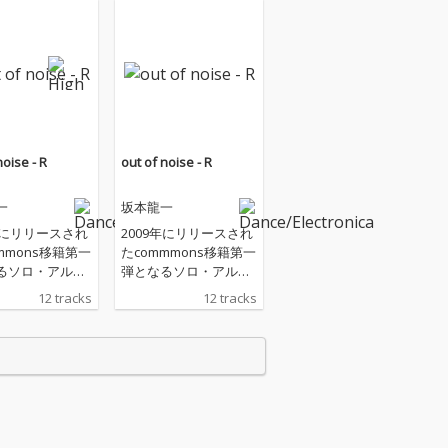
noise - R
out of noise - R
一
坂本龍一
年にリリースされ
2009年にリリースされ
mmons移籍第一
たcommmons移籍第一
るソロ・アルバ
弾となるソロ・アルバ
 of noise」の
ム「out of noise」の
12 tracks
12 tracks
ター盤。坂本龍
リマスター盤。坂本龍
のディレクター
一本人のディレクター
ト版として残さ
ズカット版として残さ
ータを新たにマ
れたデータを新たにマ
ングし、タイト
スタリングし、タイト
 R」が追加され
ルに「- R」が追加され
。推し曲の「hib
ている。推し曲の「hib
は『怪物』(是枝
ari」は『怪物』(是枝