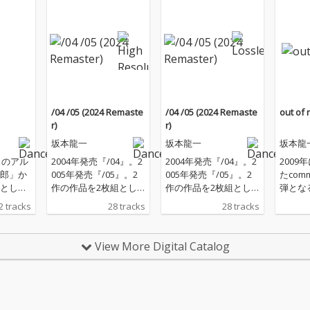
/04 /05 (2024 Remaste
/04 /05 (2024 Remaste
out of 
r)
r)
坂本龍一
坂本龍一
坂本龍
スのアル
2004年発売『/04』。2
2004年発売『/04』。2
2009
郎」か
005年発売『/05』。2
005年発売『/05』。2
たcom
として
作の作品を2枚組とし
作の作品を2枚組とし
弾とな
「G.
て最新リマスターによ
て最新リマスターによ
ム「out
2 tracks
28 tracks
28 tracks
G.
り再発売。映画テーマ
り再発売。映画テーマ
リマス
ア語で大
曲、CMソング、ソロ作
曲、CMソング、ソロ作
一本人
Gran
品、YMO楽曲など、坂
品、YMO楽曲など、坂
ズカッ
View More Digital Catalog
の略語
本龍一クラシックスの
本龍一クラシックスの
れたデ
りスピ
数々をピアノを中心と
数々をピアノを中心と
スタリ
ダンサ
した演奏で収録したセ
した演奏で収録したセ
ルに「-
トリッ
ルフカバー・アルバム
ルフカバー・アルバム
ている
チュー
であり、まさにピアノ
であり、まさにピアノ
ari」