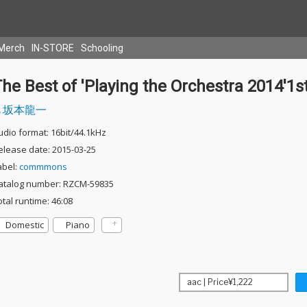
Merch
IN-STORE
Schooling
he Best of 'Playing the Orchestra 2014'1s
坂本龍一
udio format: 16bit/44.1kHz
elease date: 2015-03-25
abel:
commmons
atalog number: RZCM-59835
otal runtime: 46:08
Domestic
Piano