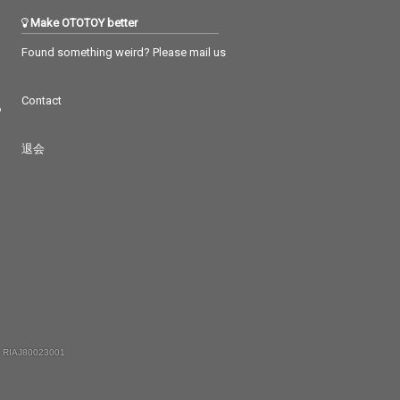
Make OTOTOY better
Found something weird? Please mail us
Contact
つ
退会
 RIAJ80023001