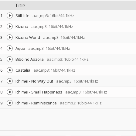
Title
1
Still Life
aac,mp3: 16bit/44.1kHz
2
Kizuna
aac,mp3: 16bit/44.1kHz
3
Kizuna World
aac,mp3: 16bit/44.1kHz
4
Aqua
aac,mp3: 16bit/44.1kHz
5
Bibo no Aozora
aac,mp3: 16bit/44.1kHz
6
Castalia
aac,mp3: 16bit/44.1kHz
7
Ichimei - No Way Out
aac,mp3: 16bit/44.1kHz
8
Ichimei - Small Happiness
aac,mp3: 16bit/44.1kHz
9
Ichimei - Reminiscence
aac,mp3: 16bit/44.1kHz