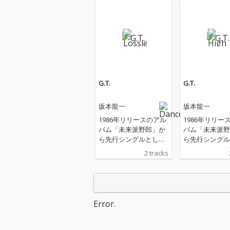
G.T.
G.T.
坂本龍一
坂本龍一
1986年リリースのアル
1986年リリー
バム「未来派野郎」か
バム「未来派野
ら先行シングルとして
ら先行シングル
リリースされた「G.
リリースされた
2 tracks
T.」が配信開始。 「G.
T.」が配信開始。 「
T.」はイタリア語で大
T.」はイタリ
旅行を意味する「Gran
旅行を意味する「
d Turismo」の略語
d Turismo」
で、タイトル通りスピ
で、タイトル通
Error.
ード感溢れる、ダンサ
ード感溢れる、
ブルな エレクトリッ
ブルな エレク
ク・ファンク・チュー
ク・ファンク・