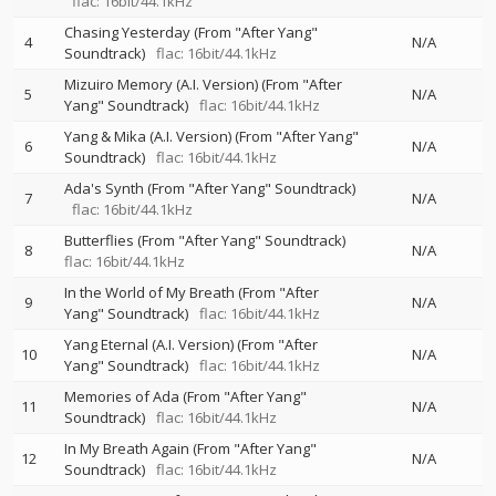
flac: 16bit/44.1kHz
Chasing Yesterday (From "After Yang"
4
N/A
Soundtrack)
flac: 16bit/44.1kHz
Mizuiro Memory (A.I. Version) (From "After
5
N/A
Yang" Soundtrack)
flac: 16bit/44.1kHz
Yang & Mika (A.I. Version) (From "After Yang"
6
N/A
Soundtrack)
flac: 16bit/44.1kHz
Ada's Synth (From "After Yang" Soundtrack)
7
N/A
flac: 16bit/44.1kHz
Butterflies (From "After Yang" Soundtrack)
8
N/A
flac: 16bit/44.1kHz
In the World of My Breath (From "After
9
N/A
Yang" Soundtrack)
flac: 16bit/44.1kHz
Yang Eternal (A.I. Version) (From "After
10
N/A
Yang" Soundtrack)
flac: 16bit/44.1kHz
Memories of Ada (From "After Yang"
11
N/A
Soundtrack)
flac: 16bit/44.1kHz
In My Breath Again (From "After Yang"
12
N/A
Soundtrack)
flac: 16bit/44.1kHz