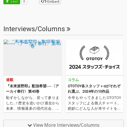
Embed
Like!
0
Interviews/Columns
連載
コラム
『未来派野郎』配信希望──〈ア
OTOTOY各スタッフ＋αがそれぞ
ーカイ奉行〉第45巻
れ選ぶ、2024年の10作品
恥ずかしながら、戻って参りま
今年もやってきましたOTOTOY
した…! 歴史を追いかけ過去から
スタッフによる個人チャート。
未来、情報過多の現代社会、デ
絶妙にどんな人が本サイトを運
ジタルの海に散らばったあの名
営しているのか？ そんな自己
作、この名作たちをひとつにま
紹介もちょっとかねておりま
とめる仕事人…!〈アーカイ奉
す。2024年は、それぞれなにを
View More Interviews/Columns