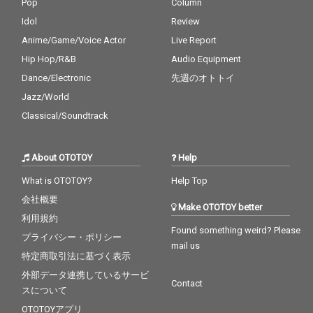
Pop
Column
Idol
Review
Anime/Game/Voice Actor
Live Report
Hip Hop/R&B
Audio Equipment
Dance/Electronic
先週のオトトイ
Jazz/World
Classical/Soundtrack
About OTOTOY
Help
What is OTOTOY?
Help Top
会社概要
Make OTOTOY better
利用規約
Found something weird? Please
プライバシー・ポリシー
mail us
特定商取引法に基づく表示
外部データ連携しているサービ
Contact
スについて
OTOTOYアプリ