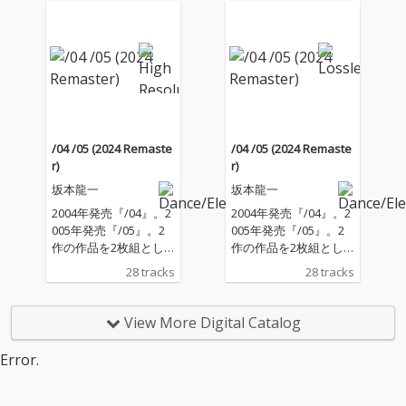
T.」はイタリア語で大
T.」はイタリア語で大
旅行を意味する「Gran
旅行を意味する「Gran
d Turismo」の略語
d Turismo」の略語
で、タイトル通りスピ
で、タイトル通りスピ
ード感溢れる、ダンサ
ード感溢れる、ダンサ
ブルな エレクトリッ
ブルな エレクトリッ
ク・ファンク・チュー
ク・ファンク・チュー
ン。ヴォーカルにはN.
ン。ヴォーカルにはN.
Y.の伝説的DJ、ラリ
Y.の伝説的DJ、ラリ
/04 /05 (2024 Remaste
/04 /05 (2024 Remaste
ー・レヴァンがプロデ
ー・レヴァンがプロデ
r)
r)
ュースしていたグルー
ュースしていたグルー
坂本龍一
坂本龍一
プ 「NYC Peech Boy
プ 「NYC Peech Boy
s」のメンバーで、ロ
s」のメンバーで、ロ
2004年発売『/04』。2
2004年発売『/04』。2
ーリング・ストーンズ
ーリング・ストーンズ
005年発売『/05』。2
005年発売『/05』。2
のバック・ヴォーカル
のバック・ヴォーカル
作の作品を2枚組とし
作の作品を2枚組とし
としても知られるバー
としても知られるバー
て最新リマスターによ
て最新リマスターによ
28 tracks
28 tracks
ナード・ファウラーを
ナード・ファウラーを
り再発売。映画テーマ
り再発売。映画テーマ
起用。SIDE-B収録の
起用。SIDE-B収録の
曲、CMソング、ソロ作
曲、CMソング、ソロ作
「Parolibre」は「G.
「Parolibre」は「G.
品、YMO楽曲など、坂
品、YMO楽曲など、坂
View More Digital Catalog
T.」とは対照的にショ
T.」とは対照的にショ
本龍一クラシックスの
本龍一クラシックスの
パンの前奏曲を想起さ
パンの前奏曲を想起さ
数々をピアノを中心と
数々をピアノを中心と
Error.
せるピアノ主体の作品
せるピアノ主体の作品
した演奏で収録したセ
した演奏で収録したセ
で、ヴォーカリーズに
で、ヴォーカリーズに
ルフカバー・アルバム
ルフカバー・アルバム
かの香織、ギターにア
かの香織、ギターにア
であり、まさにピアノ
であり、まさにピアノ