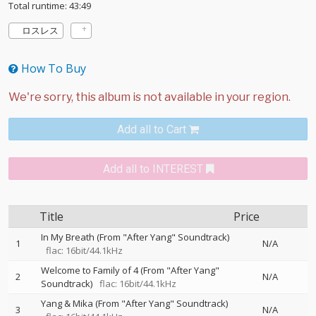
Total runtime: 43:49
ロスレス
How To Buy
Add all to Cart
Add all to INTEREST
Title
Price
In My Breath (From "After Yang" Soundtrack)
1
N/A
flac: 16bit/44.1kHz
Welcome to Family of 4 (From "After Yang"
2
N/A
Soundtrack)
flac: 16bit/44.1kHz
Yang & Mika (From "After Yang" Soundtrack)
3
N/A