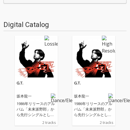
行〉が今日もデジタルの乱世を
聴いてOTOTOYを作っていたの
治める…!'''〈アーカイ奉行〉と
か？ ということでスタッフ・
は…'''1.過去作の…
チャートをお届けします…
Digital Catalog
G.T.
G.T.
坂本龍一
坂本龍一
1986年リリースのアル
1986年リリースのアル
バム「未来派野郎」か
バム「未来派野郎」か
ら先行シングルとして
ら先行シングルとして
リリースされた「G.
リリースされた「G.
2 tracks
2 tracks
T.」が配信開始。 「G.
T.」が配信開始。 「G.