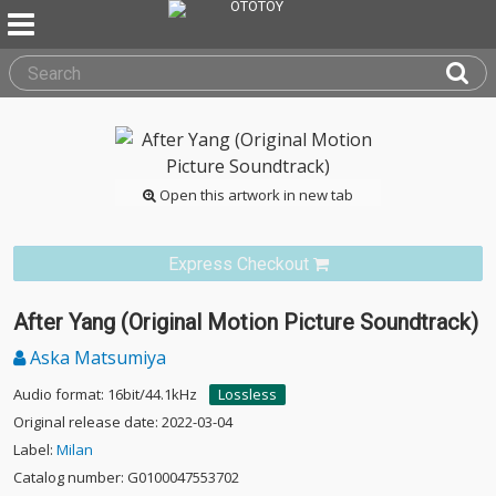
Open this artwork in new tab
Express Checkout
After Yang (Original Motion Picture Soundtrack)
Aska Matsumiya
Audio format: 16bit/44.1kHz
Lossless
Original release date: 2022-03-04
Label:
Milan
Catalog number: G0100047553702