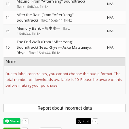
Mizuiro (From "After Yang" Soundtrack)
13
N/A
flac: 16bit/44.1kHz
After the Rain (From "After Yang"
14
N/A
Soundtrack)
flac: 16bit/44.1kHz
Memory Bank
--
坂本龍一
flac:
15
N/A
16bit/44.1kHz
The End Walk (From "After Yang"
16
Soundtrack) (feat. Rhye)
--
Aska Matsumiya
N/A
Rhye
flac: 16bit/44.1kHz
Note
Due to label constraints, you cannot choose the audio format. The
total number of downloads available is 10. Please be aware of this
before making your purchase.
Report about incorrect data
Post
-