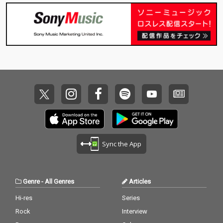
ート・リンゼイが参
ート・リンゼイが参
演奏による坂本龍一ベ
演奏による坂本龍一ベ
加。後にピアノ・トリ
加。後にピアノ・トリ
スト・アルバムともい
スト・アルバムともい
オやピアノ・ソロでも
オやピアノ・ソロでも
える作品!
える作品!
演奏され続けた坂本龍
演奏され続けた坂本龍
一の代表作の一つ。 リ
一の代表作の一つ。 リ
マスタリングには2024
マスタリングには2024
年リリースの「戦場の
年リリースの「戦場の
メリークリスマス」の
メリークリスマス」の
アナログリイシューで
アナログリイシューで
もリマスタリングを手
もリマスタリングを手
掛けたHeba Kadryを
掛けたHeba Kadryを
起用した。
起用した。
Sync the App
Genre
-
All Genres
Articles
Hi-res
Series
Rock
Interview