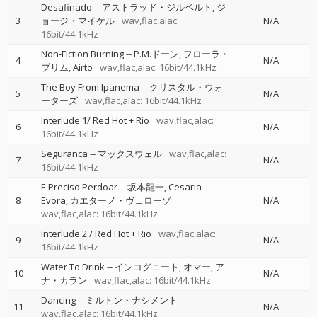
Desafinado
--
アストラッド・ジルベルト
ジ
3
ョージ・マイケル
wav,flac,alac:
N/A
16bit/44.1kHz
Non-Fiction Burning
--
P.M.ドーン
フローラ・
4
N/A
プリム
Airto
wav,flac,alac: 16bit/44.1kHz
The Boy From Ipanema
--
クリスタル・ウォ
5
N/A
ーターズ
wav,flac,alac: 16bit/44.1kHz
Interlude 1/ Red Hot + Rio
wav,flac,alac:
6
N/A
16bit/44.1kHz
Seguranca
--
マックスウェル
wav,flac,alac:
7
N/A
16bit/44.1kHz
E Preciso Perdoar
--
坂本龍一
Cesaria
8
Evora
カエターノ・ヴェローゾ
N/A
wav,flac,alac: 16bit/44.1kHz
Interlude 2 / Red Hot + Rio
wav,flac,alac:
9
N/A
16bit/44.1kHz
Water To Drink
--
インコグニート
オマー
ア
10
N/A
ナ・カラン
wav,flac,alac: 16bit/44.1kHz
Dancing
--
ミルトン・ナシメント
11
N/A
wav,flac,alac: 16bit/44.1kHz