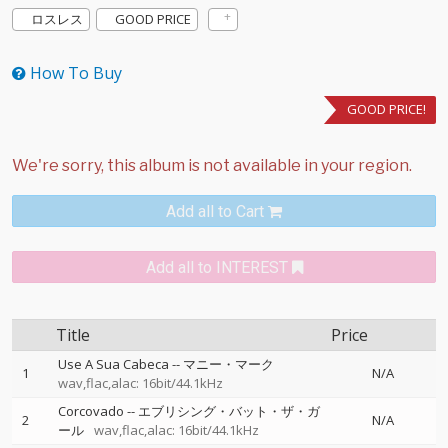
ロスレス
GOOD PRICE
How To Buy
GOOD PRICE!
Add all to Cart
Add all to INTEREST
Title
Price
Use A Sua Cabeca
--
マニー・マーク
1
N/A
wav,flac,alac: 16bit/44.1kHz
Corcovado
--
エブリシング・バット・ザ・ガ
2
N/A
ール
wav,flac,alac: 16bit/44.1kHz