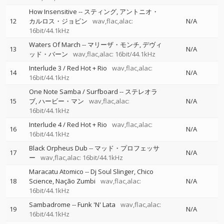
How Insensitive
--
スティング
アントニオ・
12
カルロス・ジョビン
wav,flac,alac:
N/A
16bit/44.1kHz
Waters Of March
--
マリーザ・モンチ
デヴィ
13
N/A
ッド・バーン
wav,flac,alac: 16bit/44.1kHz
Interlude 3 / Red Hot + Rio
wav,flac,alac:
14
N/A
16bit/44.1kHz
One Note Samba / Surfboard
--
ステレオラ
15
ブ
ハービー・マン
wav,flac,alac:
N/A
16bit/44.1kHz
Interlude 4 / Red Hot + Rio
wav,flac,alac:
16
N/A
16bit/44.1kHz
Black Orpheus Dub
--
マッド・プロフェッサ
17
N/A
ー
wav,flac,alac: 16bit/44.1kHz
Maracatu Atomico
--
Dj Soul Slinger
Chico
18
Science
Nação Zumbi
wav,flac,alac:
N/A
16bit/44.1kHz
Sambadrome
--
Funk 'N' Lata
wav,flac,alac:
19
N/A
16bit/44.1kHz