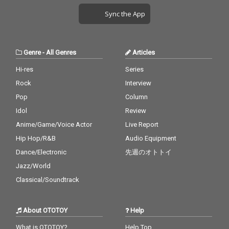
Sync the App
Genre
-
All Genres
Articles
Hi-res
Series
Rock
Interview
Pop
Column
Idol
Review
Anime/Game/Voice Actor
Live Report
Hip Hop/R&B
Audio Equipment
Dance/Electronic
先週のオトトイ
Jazz/World
Classical/Soundtrack
About OTOTOY
Help
What is OTOTOY?
Help Top