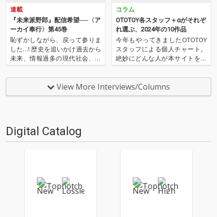
連載
コラム
『未来派野郎』配信希望──〈ア
OTOTOY各スタッフ＋αがそれぞ
ーカイ奉行〉第45巻
れ選ぶ、2024年の10作品
恥ずかしながら、戻って参りま
今年もやってきましたOTOTOY
した…! 歴史を追いかけ過去から
スタッフによる個人チャート。
未来、情報過多の現代社会、デ
絶妙にどんな人が本サイトを運
ジタルの海に散らばったあの名
営しているのか？ そんな自己
作、この名作たちをひとつにま
紹介もちょっとかねておりま
とめる仕事人…!〈アーカイ奉
す。2024年は、それぞれなにを
View More Interviews/Columns
行〉が今日もデジタルの乱世を
聴いてOTOTOYを作っていたの
治める…!'''〈アーカイ奉行〉と
か？ ということでスタッフ・
は…'''1.過去作の…
チャートをお届けします…
Digital Catalog