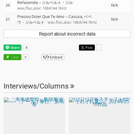
Refazenda
--
ジルベルト・ジル
20
N/A
wav,flac,alac: 16bit/44.1kHz
Preciso Dizer Que Te Amo
--
Cazuza
ベベ
21
N/A
ウ・ジルベルト
wav,flac,alac: 16bit/44.1kHz
Report about incorrect data
Post
-
Embed
Like!
0
Interviews/Columns