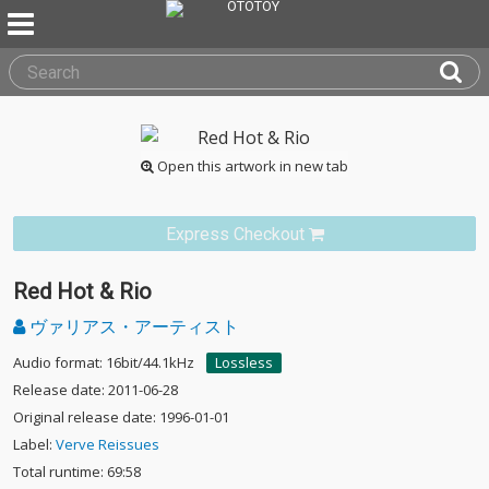
Open this artwork in new tab
Express Checkout
Red Hot & Rio
ヴァリアス・アーティスト
Audio format: 16bit/44.1kHz
Lossless
Release date: 2011-06-28
Original release date: 1996-01-01
Label:
Verve Reissues
Total runtime: 69:58