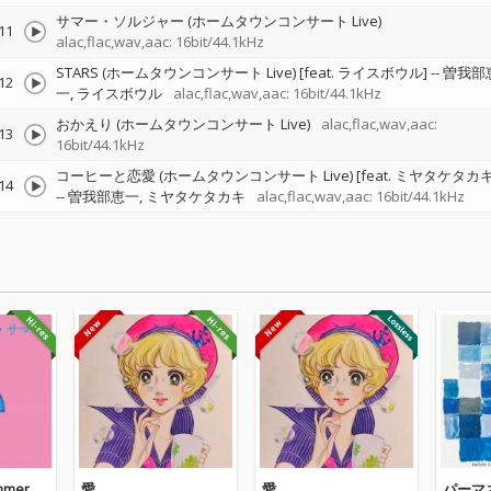
サマー・ソルジャー (ホームタウンコンサート Live)
11
alac,flac,wav,aac: 16bit/44.1kHz
STARS (ホームタウンコンサート Live) [feat. ライスボウル]
--
曽我部
12
一
ライスボウル
alac,flac,wav,aac: 16bit/44.1kHz
おかえり (ホームタウンコンサート Live)
alac,flac,wav,aac:
13
16bit/44.1kHz
コーヒーと恋愛 (ホームタウンコンサート Live) [feat. ミヤタケタカキ
14
--
曽我部恵一
ミヤタケタカキ
alac,flac,wav,aac: 16bit/44.1kHz
mmer
愛
愛
パーマ