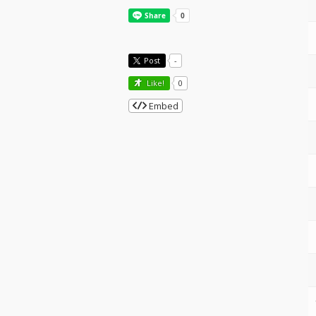
Post
-
Like!
0
Embed