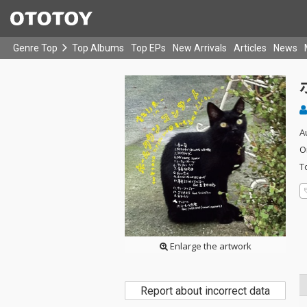
Genre Top
Top Albums
Top EPs
New Arrivals
Articles
News
A
O
T
Enlarge the artwork
Report about incorrect data