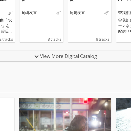
尾崎友直
尾崎友直
曽我部
曲「No
曽我部
er」を
ーマネ
部
配信リリー
手がけ
レコー
2 tracks
8 tracks
8 tracks
バム
クス、
」の収録
そして
が歌
至るま
View More Digital Catalog
品。表
が手が
ze Sum
で曽我
の気だる
入れら
ドフォ
親密さ
スティ
シンプ
表現し
イなサ
カップ
いる。
ンゴ」
海を舞
のブル
編小説
なって
ングは