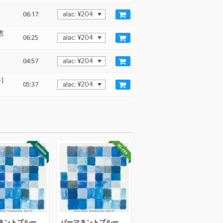
06:17
恵
06:25
04:57
]
05:37
ネントブルー
パーマネントブルー