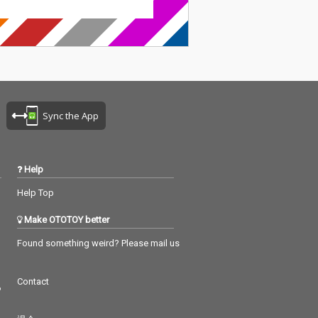
Sync the App
Help
Help Top
Make OTOTOY better
Found something weird? Please mail us
Contact
つ