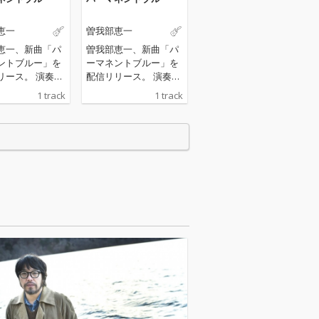
恵一
曽我部恵一
恵一、新曲「パ
曽我部恵一、新曲「パ
ントブルー」を
ーマネントブルー」を
ス。 演奏、
配信リリース。 演奏、
ディング、ミッ
レコーディング、ミッ
1 track
1 track
マスタリング、
クス、マスタリング、
アートワークに
そしてアートワークに
ですべて曽我部
至るまですべて曽我部
けた楽曲。まる
が手がけた楽曲。まる
部の部屋に招き
で曽我部の部屋に招き
れたかのような
入れられたかのような
を感じさせる、
親密さを感じさせる、
ルかつローファ
シンプルかつローファ
ウンドとなって
イなサウンドとなって
いる。