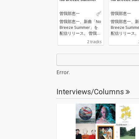
曽我部恵一
曽我部恵一
曽我部恵一、新曲「No
曽我部恵一、新
Breeze Summer」を
Breeze Summ
配信リリース。 曽我部
配信リリース。 曽我
が全曲の作詞を手がけ
が全曲の作詞を
2 tracks
た関美彦のアルバム
た関美彦のアル
「WEEKEND」の収録
「WEEKEND
曲を曽我部自身が歌
曲を曽我部自身
い、演奏した作品。表
い、演奏した作
題曲「No Breeze Sum
題曲「No Bree
Error.
mer」は、夏の気だる
mer」は、夏
い感情をアシッドフォ
い感情をアシッ
ーキーなアコースティ
ーキーなアコー
Interviews/Columns
ックサウンドで表現し
ックサウンドで
た楽曲であり、カップ
た楽曲であり、
リング曲「ドミンゴ」
リング曲「ドミ
は常夏のカリブ海を舞
は常夏のカリブ
台に、旅する男のブル
台に、旅する男
ースを紡いだ短編小説
ースを紡いだ短
のような1曲となって
のような1曲と
いる。マスタリングは
いる。マスタリ