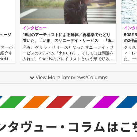
やDJ、
ニアと
揮する
インタビュー
インタ
ミュージ
18組のアーティストによる解体／再構築でたどり
ROSE 
着いた、「いま」のサニーデイ・サービス──『the
の2作
SEA』配信開始
イターが
今春、ゲリラ・リリースとなったサニーデイ・サ
クリス
を紹介す
ービスのアルバム『the CITY』。そしてほぼ間髪を
ィ・レー
 Ins
入れず、Spotifyのプレイリストという形で順次発
た。一
松島広人）
表された『the CITY』収録楽曲のリミックス・再構
冬のあ
ディペン
築プロジェクト『the SEA』。2018年の5月7…
品『My
か…
View More Interviews/Columns