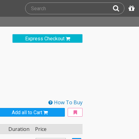
Express Checkout
How To Buy
Add all to Cart
Duration
Price