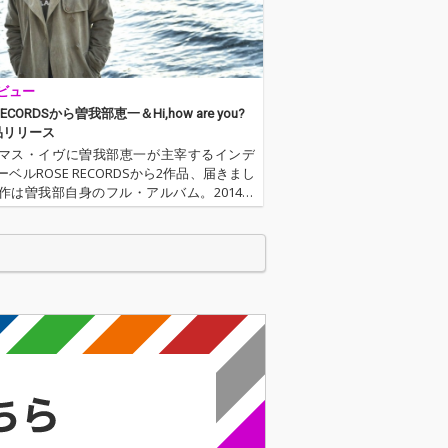
ビュー
RECORDSから曽我部恵一＆Hi,how are you?
品リリース
マス・イヴに曽我部恵一が主宰するインデ
ベルROSE RECORDSから2作品、届きまし
作は曽我部自身のフル・アルバム。2014年
る一夜で曽我部がつくりあげた弾き語り作
 Friend Keiichi』。何とも幻想的で、どこ