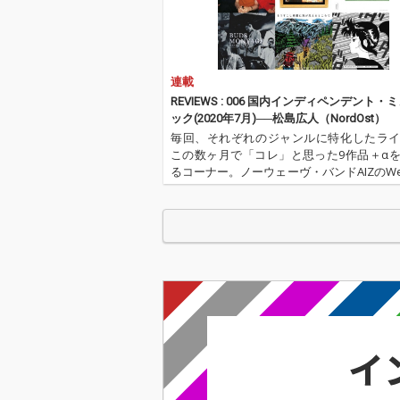
プロデューサーやDJ、
プロデューサー
さらにはエンジニアと
さらにはエンジ
しても手腕を発揮する
しても手腕を発
Calmが担当。
Calmが担当。
連載
REVIEWS : 006 国内インディペンデント・
ック(2020年7月)──松島広人（NordOst）
毎回、それぞれのジャンルに特化したラ
この数ヶ月で「コレ」と思った9作品＋α
るコーナー。ノーウェーヴ・バンドAIZのWeird
truments担当/ライターのNord Ost（
が、2020年のムードを感じる国内イン
デ…