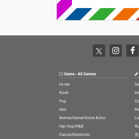
Genre
-
All Genres
Hi-res
Se
Rock
In
Pop
C
Idol
Re
Anime/Game/Voice Actor
Li
Hip Hop/R&B
Au
Dance/Electronic
先