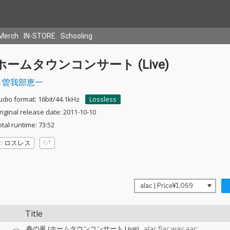
Merch
IN-STORE
Schooling
ホームタウンコンサート (Live)
曽我部恵一
udio format: 16bit/44.1kHz
Lossless
riginal release date: 2011-10-10
otal runtime: 73:52
ロスレス
Title
春の嵐 (ホームタウンコンサート Live)
alac,flac,wav,aac: