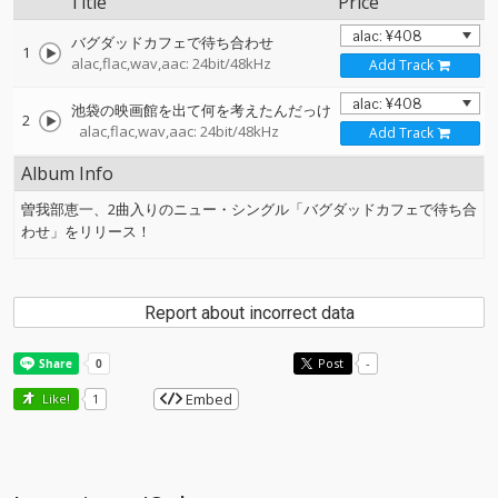
Title
Price
バグダッドカフェで待ち合わせ
1
alac,flac,wav,aac: 24bit/48kHz
Add Track
池袋の映画館を出て何を考えたんだっけ
2
alac,flac,wav,aac: 24bit/48kHz
Add Track
Album Info
曽我部恵一、2曲入りのニュー・シングル「バグダッドカフェで待ち合
わせ」をリリース！
Report about incorrect data
Post
-
Embed
Like!
1