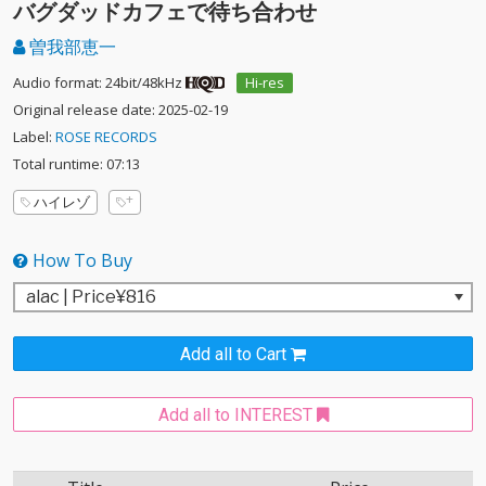
バグダッドカフェで待ち合わせ
曽我部恵一
Audio format: 24bit/48kHz
Hi-res
Original release date: 2025-02-19
Label:
ROSE RECORDS
Total runtime: 07:13
ハイレゾ
How To Buy
Add all to Cart
Add all to INTEREST