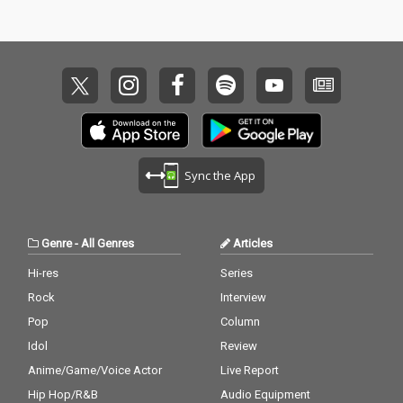
Sync the App
Genre
-
All Genres
Articles
Hi-res
Series
Rock
Interview
Pop
Column
Idol
Review
Anime/Game/Voice Actor
Live Report
Hip Hop/R&B
Audio Equipment