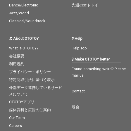
Dance/Electronic
先週のオトトイ
Jazz/World
Classical/Soundtrack
About OTOTOY
Help
What is OTOTOY?
Help Top
会社概要
Make OTOTOY better
利用規約
Found something weird? Please
プライバシー・ポリシー
mail us
特定商取引法に基づく表示
外部データ連携しているサービ
Contact
スについて
OTOTOYアプリ
退会
媒体資料と広告のご案内
Our Team
Careers