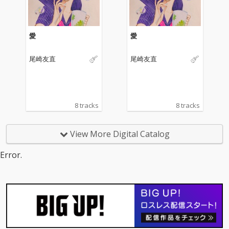
い感情をアシッドフォ
い感情をアシッドフォ
ーキーなアコースティ
ーキーなアコースティ
ックサウンドで表現し
ックサウンドで表現し
た楽曲であり、カップ
た楽曲であり、カップ
愛
愛
リング曲「ドミンゴ」
リング曲「ドミンゴ」
は常夏のカリブ海を舞
は常夏のカリブ海を舞
尾崎友直
尾崎友直
台に、旅する男のブル
台に、旅する男のブル
ースを紡いだ短編小説
ースを紡いだ短編小説
のような1曲となって
のような1曲となって
いる。マスタリングは
いる。マスタリングは
プロデューサーやDJ、
プロデューサーやDJ、
8 tracks
8 tracks
さらにはエンジニアと
さらにはエンジニアと
しても手腕を発揮する
しても手腕を発揮する
Calmが担当。
Calmが担当。
View More Digital Catalog
Error.