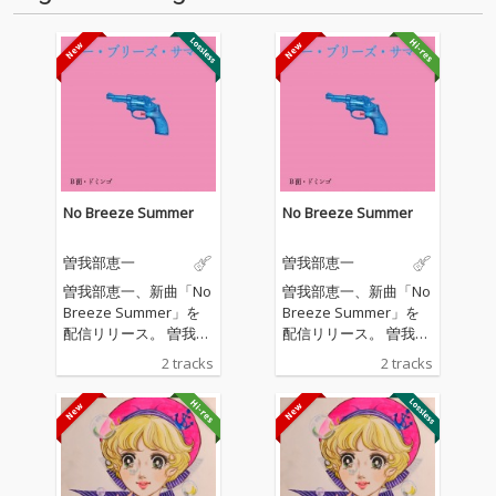
No Breeze Summer
No Breeze Summer
曽我部恵一
曽我部恵一
曽我部恵一、新曲「No
曽我部恵一、新曲「No
Breeze Summer」を
Breeze Summer」を
配信リリース。 曽我部
配信リリース。 曽我部
が全曲の作詞を手がけ
が全曲の作詞を手がけ
2 tracks
2 tracks
た関美彦のアルバム
た関美彦のアルバム
「WEEKEND」の収録
「WEEKEND」の収録
曲を曽我部自身が歌
曲を曽我部自身が歌
い、演奏した作品。表
い、演奏した作品。表
題曲「No Breeze Sum
題曲「No Breeze Sum
mer」は、夏の気だる
mer」は、夏の気だる