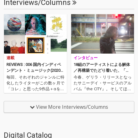
Interviews/Columns
連載
インタビュー
REVIEWS : 006 国内インディペ
18組のアーティストによる解体
ンデント・ミュージック(2020年
／再構築でたどり着いた、「い
7月)──松島広人（NordOst）
ま」のサニーデイ・サービス──
毎回、それぞれのジャンルに特
今春、ゲリラ・リリースとなっ
『the SEA』配信開始
化したライターがこの数ヶ月で
たサニーデイ・サービスのアル
「コレ」と思った9作品＋αを紹
バム『the CITY』。そしてほぼ
介するコーナー。ノーウェー
間髪を入れず、Spotifyのプレイ
ヴ・バンドAIZのWeird Instrum
リストという形で順次発表され
ents担当/ライターのNord Ost
た『the CITY』収録楽曲のリミ
View More Interviews/Columns
（松島広人）が、2020年のムー
ックス・再構築プロジェクト『t
ドを感じる国内インディペン
he SEA』。2018年の5月7…
デ…
Digital Catalog