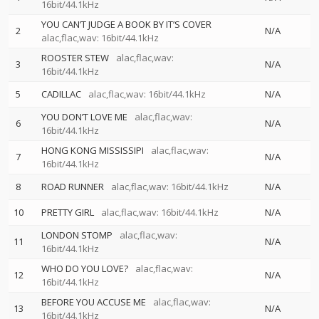
16bit/44.1kHz
YOU CAN’T JUDGE A BOOK BY IT’S COVER
2
N/A
alac,flac,wav: 16bit/44.1kHz
ROOSTER STEW
alac,flac,wav:
3
N/A
16bit/44.1kHz
5
CADILLAC
alac,flac,wav: 16bit/44.1kHz
N/A
YOU DON’T LOVE ME
alac,flac,wav:
6
N/A
16bit/44.1kHz
HONG KONG MISSISSIPI
alac,flac,wav:
7
N/A
16bit/44.1kHz
8
ROAD RUNNER
alac,flac,wav: 16bit/44.1kHz
N/A
10
PRETTY GIRL
alac,flac,wav: 16bit/44.1kHz
N/A
LONDON STOMP
alac,flac,wav:
11
N/A
16bit/44.1kHz
WHO DO YOU LOVE?
alac,flac,wav:
12
N/A
16bit/44.1kHz
BEFORE YOU ACCUSE ME
alac,flac,wav:
13
N/A
16bit/44.1kHz