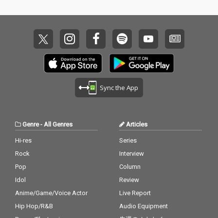
Sync the App
Genre
-
All Genres
Articles
Hi-res
Series
Rock
Interview
Pop
Column
Idol
Review
Anime/Game/Voice Actor
Live Report
Hip Hop/R&B
Audio Equipment