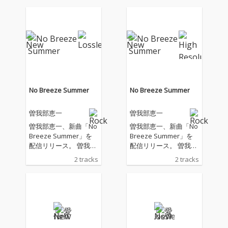
No Breeze Summer
No Breeze Summer
曽我部恵一
曽我部恵一
曽我部恵一、新曲「No
曽我部恵一、新曲「No
Breeze Summer」を
Breeze Summer」を
配信リリース。 曽我部
配信リリース。 曽我部
が全曲の作詞を手がけ
が全曲の作詞を手がけ
2 tracks
2 tracks
た関美彦のアルバム
た関美彦のアルバム
「WEEKEND」の収録
「WEEKEND」の収録
曲を曽我部自身が歌
曲を曽我部自身が歌
い、演奏した作品。表
い、演奏した作品。表
題曲「No Breeze Sum
題曲「No Breeze Sum
mer」は、夏の気だる
mer」は、夏の気だる
い感情をアシッドフォ
い感情をアシッドフォ