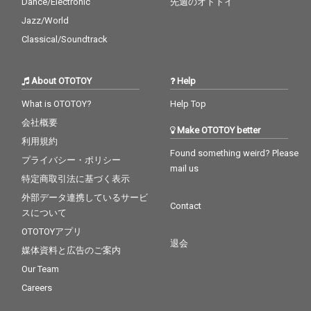
Dance/Electronic
先週のオトトイ
Jazz/World
Classical/Soundtrack
About OTOTOY
Help
What is OTOTOY?
Help Top
会社概要
Make OTOTOY better
利用規約
Found something weird? Please
プライバシー・ポリシー
mail us
特定商取引法に基づく表示
外部データ連携しているサービ
Contact
スについて
OTOTOYアプリ
退会
媒体資料と広告のご案内
Our Team
Careers