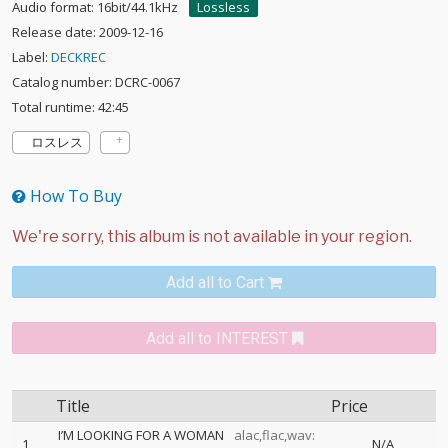
Audio format: 16bit/44.1kHz
Lossless
Release date: 2009-12-16
Label:
DECKREC
Catalog number: DCRC-0067
Total runtime: 42:45
ロスレス
How To Buy
Add all to Cart
Add all to INTEREST
Title
Price
I’M LOOKING FOR A WOMAN
alac,flac,wav:
1
N/A