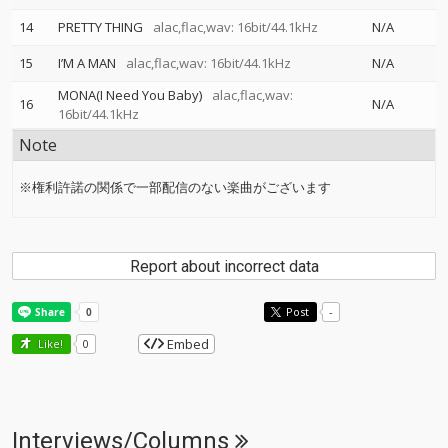
14
PRETTY THING
alac,flac,wav: 16bit/44.1kHz
N/A
15
I’M A MAN
alac,flac,wav: 16bit/44.1kHz
N/A
MONA(I Need You Baby)
alac,flac,wav:
16
N/A
16bit/44.1kHz
Note
※権利許諾の関係で一部配信のない楽曲がございます
Report about incorrect data
Post
-
Embed
Like!
0
Interviews/Columns