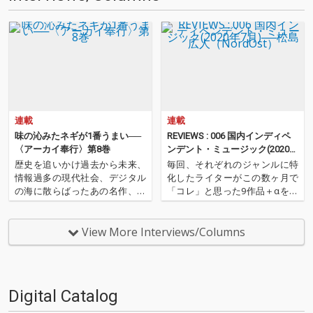
連載
連載
味の沁みたネギが1番うまい──
REVIEWS : 006 国内インディペ
〈アーカイ奉行〉第8巻
ンデント・ミュージック(2020年
7月)──松島広人（NordOst）
歴史を追いかけ過去から未来、
毎回、それぞれのジャンルに特
情報過多の現代社会、デジタル
化したライターがこの数ヶ月で
の海に散らばったあの名作、こ
「コレ」と思った9作品＋αを紹
の名作たちをひとつにまとめる
介するコーナー。ノーウェー
仕事人…!〈アーカイ奉行〉が今
ヴ・バンドAIZのWeird Instrum
日もデジタルの乱世を治め
ents担当/ライターのNord Ost
View More Interviews/Columns
る…!'''〈アーカイ奉行〉と
（松島広人）が、2020年のムー
は…'''1.過去作の最新リマスター
ドを感じる国内インディペン
音源 2.これまで未配信…
デ…
Digital Catalog