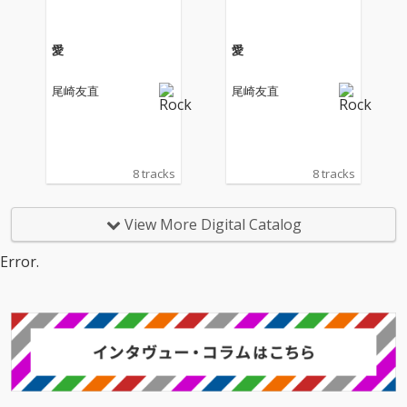
ーキーなアコースティ
ーキーなアコースティ
ックサウンドで表現し
ックサウンドで表現し
た楽曲であり、カップ
た楽曲であり、カップ
愛
愛
リング曲「ドミンゴ」
リング曲「ドミンゴ」
は常夏のカリブ海を舞
は常夏のカリブ海を舞
尾崎友直
尾崎友直
台に、旅する男のブル
台に、旅する男のブル
ースを紡いだ短編小説
ースを紡いだ短編小説
のような1曲となって
のような1曲となって
いる。マスタリングは
いる。マスタリングは
プロデューサーやDJ、
プロデューサーやDJ、
8 tracks
8 tracks
さらにはエンジニアと
さらにはエンジニアと
しても手腕を発揮する
しても手腕を発揮する
Calmが担当。
Calmが担当。
View More Digital Catalog
Error.