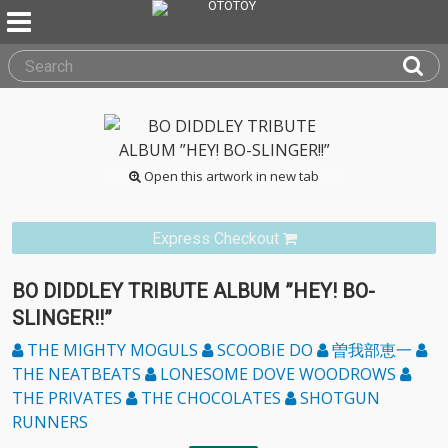
Open this artwork in new tab
Express Checkout
BO DIDDLEY TRIBUTE ALBUM ”HEY! BO-
SLINGER!!”
THE MIGHTY MOGULS
SCOOBIE DO
曽我部恵一
THE NEATBEATS
LONESOME DOVE WOODROWS
THE PRIVATES
THE CHOCOLATES
SHOTGUN
RUNNERS