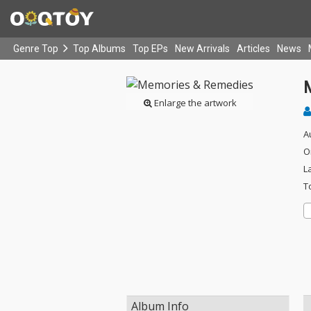
Genre Top
Top Albums
Top EPs
New Arrivals
Articles
News
Enlarge the artwork
A
O
L
T
Album Info