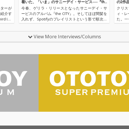
さに包
着いた、「いま」のサニーデイ・サービス──『the
の2作
カヴァー。 バ
SEA』配信開始
イターが
今春、ゲリラ・リリースとなったサニーデイ・サ
クリス
ウンド
を紹介す
ービスのアルバム『the CITY』。そしてほぼ間髪を
ィ・レー
ィー＆
 Ins
入れず、Spotifyのプレイリストという形で順次発
た。一
リング
松島広人）
表された『the CITY』収録楽曲のリミックス・再構
冬のあ
ンジに
ディペン
築プロジェクト『the SEA』。2018年の5月7…
品『My
は、ハ
か…
View More Interviews/Columns
原曲の
せる秀
曽我部
い歌声
現が必
ーです