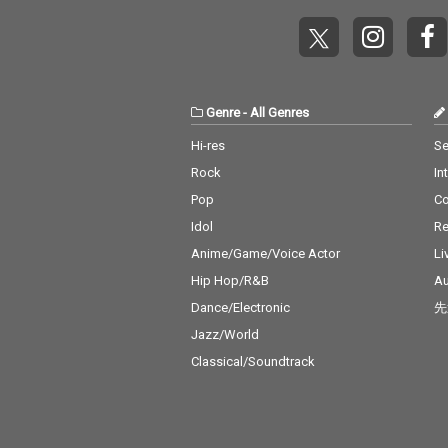
Genre
-
All Genres
Hi-res
Se
Rock
In
Pop
C
Idol
Re
Anime/Game/Voice Actor
Li
Hip Hop/R&B
Au
Dance/Electronic
先
Jazz/World
Classical/Soundtrack