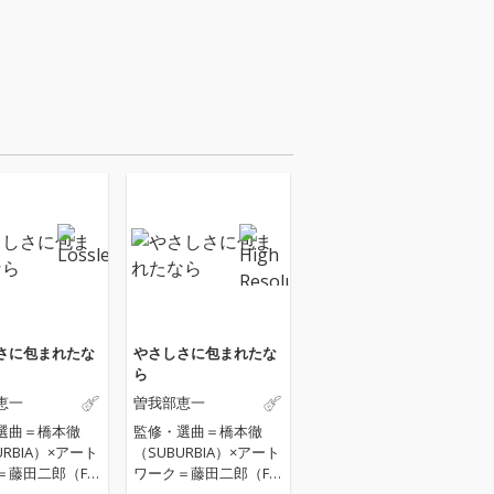
さに包まれたな
やさしさに包まれたな
ら
恵一
曽我部恵一
選曲＝橋本徹
監修・選曲＝橋本徹
URBIA）×アート
（SUBURBIA）×アート
＝藤田二郎（FJ
ワーク＝藤田二郎（FJ
マスタリング＝Ca
D）×マスタリング＝Ca