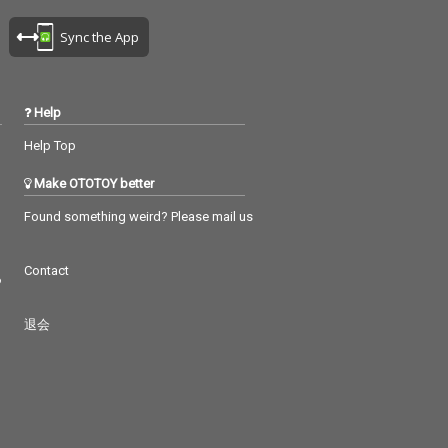
Sync the App
Help
Help Top
Make OTOTOY better
Found something weird? Please mail us
Contact
つ
退会