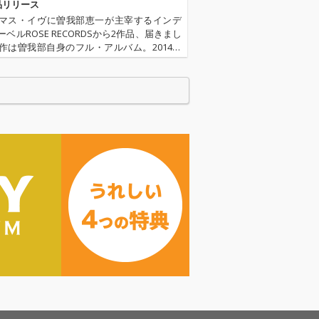
まれたなら」の
さに包まれたなら」の
品リリース
ンド・サ
カヴァー。 バンド・サ
マス・イヴに曽我部恵一が主宰するインデ
によるグルーヴ
ウンドによるグルーヴ
ベルROSE RECORDSから2作品、届きまし
メロウなフィー
ィー＆メロウなフィー
作は曽我部自身のフル・アルバム。2014年
が心地よいアレ
リングが心地よいアレ
る一夜で曽我部がつくりあげた弾き語り作
よるカヴァー
ンジによるカヴァー
 Friend Keiichi』。何とも幻想的で、どこ
ートウォームな
は、ハートウォームな
良さを再確認さ
原曲の良さを再確認さ
逸な仕上がり。
せる秀逸な仕上がり。
恵一の素晴らし
曽我部恵一の素晴らし
による名曲の再
い歌声による名曲の再
聴の傑作カヴァ
現が必聴の傑作カヴァ
。
ーです。