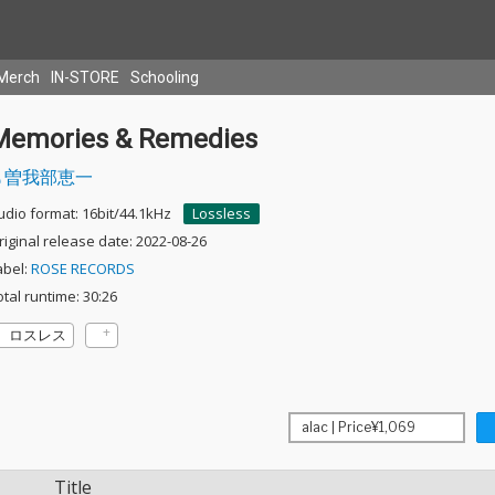
Merch
IN-STORE
Schooling
Memories & Remedies
曽我部恵一
udio format: 16bit/44.1kHz
Lossless
riginal release date: 2022-08-26
abel:
ROSE RECORDS
otal runtime: 30:26
ロスレス
Title