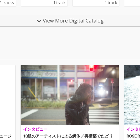
2 tracks
1 track
1 track
バム
クス、マスタリング、
クス、マスタリング、
lmに
」の収録
そしてアートワークに
そしてアートワークに
ヒー的
が歌
至るまですべて曽我部
至るまですべて曽我部
ーマに
View More Digital Catalog
品。表
が手がけた楽曲。まる
が手がけた楽曲。まる
スト1
ze Sum
で曽我部の部屋に招き
で曽我部の部屋に招き
ジブリ
の気だる
入れられたかのような
入れられたかのような
カヴァ
ドフォ
親密さを感じさせる、
親密さを感じさせる、
フェ・
スティ
シンプルかつローファ
シンプルかつローファ
ミーツ
表現し
イなサウンドとなって
イなサウンドとなって
リ』か
カップ
いる。
いる。
ングル・
ンゴ」
ーデイ
海を舞
ォーカ
のブル
ストと
編小説
ンディ
なって
を基軸
ングは
で、19
やDJ、
楽を中
ニアと
ャーを
揮する
我部恵
リ・ソン
の宮崎
インタビュー
インタ
女の宅
歌、荒
ミュージ
18組のアーティストによる解体／再構築でたどり
ROSE 