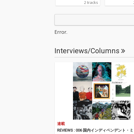
2 tracks
た関美彦のアルバム
た関美彦のアル
「WEEKEND」の収録
「WEEKEND
曲を曽我部自身が歌
曲を曽我部自身
い、演奏した作品。表
い、演奏した作
題曲「No Breeze Sum
題曲「No Bree
Error.
mer」は、夏の気だる
mer」は、夏
い感情をアシッドフォ
い感情をアシッ
ーキーなアコースティ
ーキーなアコー
Interviews/Columns
ックサウンドで表現し
ックサウンドで
た楽曲であり、カップ
た楽曲であり、
リング曲「ドミンゴ」
リング曲「ドミ
は常夏のカリブ海を舞
は常夏のカリブ
台に、旅する男のブル
台に、旅する男
ースを紡いだ短編小説
ースを紡いだ短
のような1曲となって
のような1曲と
いる。マスタリングは
いる。マスタリ
プロデューサーやDJ、
プロデューサー
さらにはエンジニアと
さらにはエンジ
しても手腕を発揮する
しても手腕を発
Calmが担当。
Calmが担当。
連載
REVIEWS : 006 国内インディペンデント・