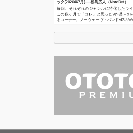
ック(2020年7月)──松島広人（NordOst）
毎回、それぞれのジャンルに特化したラ
この数ヶ月で「コレ」と思った9作品＋α
るコーナー。ノーウェーヴ・バンドAIZのWeird
truments担当/ライターのNord Ost（
が、2020年のムードを感じる国内イン
デ…