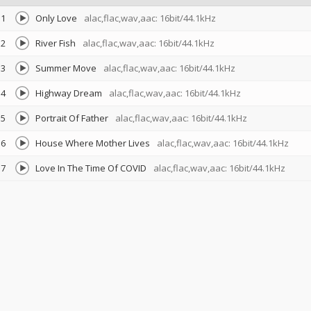
1
Only Love
alac,flac,wav,aac: 16bit/44.1kHz
2
River Fish
alac,flac,wav,aac: 16bit/44.1kHz
3
Summer Move
alac,flac,wav,aac: 16bit/44.1kHz
4
Highway Dream
alac,flac,wav,aac: 16bit/44.1kHz
5
Portrait Of Father
alac,flac,wav,aac: 16bit/44.1kHz
6
House Where Mother Lives
alac,flac,wav,aac: 16bit/44.1kHz
7
Love In The Time Of COVID
alac,flac,wav,aac: 16bit/44.1kHz