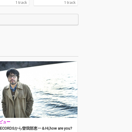
1 track
1 track
よる、“午後のコー
lmによる、“午後のコー
なシアワセ”をテ
ヒー的なシアワセ”をテ
超豪華アーティ
ーマに超豪華アーティ
2組が参加した、
スト12組が参加した、
・ソングの新録
ジブリ・ソングの新録
ー・コンピ『カ
カヴァー・コンピ『カ
アプレミディ・
フェ・アプレミディ・
・スタジオジブ
ミーツ・スタジオジブ
らの先行配信シ
リ』からの先行配信シ
カット！ サニ
ングル・カット！ サニ
・サービスのヴ
ーデイ・サービスのヴ
リスト／ギタリ
ォーカリスト／ギタリ
して、そしてイ
ストとして、そしてイ
ペンデント／DIY
ンディペンデント／DIY
としたソロ活動
を基軸としたソロ活動
90年代以降の音
で、1990年代以降の音
心としたカルチ
楽を中心としたカルチ
体現してきた曽
ャーを体現してきた曽
一によるジブ
我部恵一によるジブ
グは、1989年
リ・ソングは、1989年
駿監督作品『魔
の宮崎駿監督作品『魔
ビュー
急便』の主題
女の宅急便』の主題
井由実「やさし
歌、荒井由実「やさし
RECORDSから曽我部恵一＆Hi,how are you?