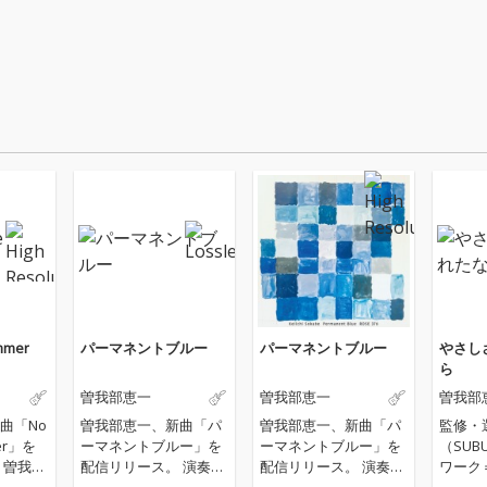
mmer
パーマネントブルー
パーマネントブルー
やさし
ら
曽我部恵一
曽我部恵一
曽我部
曲「No
曽我部恵一、新曲「パ
曽我部恵一、新曲「パ
監修・
er」を
ーマネントブルー」を
ーマネントブルー」を
（SUB
部
配信リリース。 演奏、
配信リリース。 演奏、
ワーク
手がけ
レコーディング、ミッ
レコーディング、ミッ
D）×