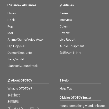
Genre
-
All Genres
Articles
Hi-res
Series
Rock
Interview
Pop
Column
Idol
Review
Anime/Game/Voice Actor
Live Report
Hip Hop/R&B
Audio Equipment
Dance/Electronic
先週のオトトイ
Jazz/World
Classical/Soundtrack
About OTOTOY
Help
What is OTOTOY?
Help Top
会社概要
Make OTOTOY better
利用規約
Found something weird? Please
プライバシー・ポリシー