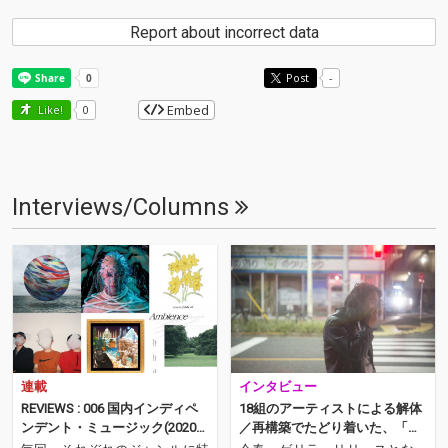
Report about incorrect data
Post
-
Embed
Like!
0
Interviews/Columns
連載
インタビュー
REVIEWS : 006 国内インディペ
18組のアーティストによる解体
ンデント・ミュージック(2020年
／再構築でたどり着いた、「い
7月)──松島広人（NordOst）
ま」のサニーデイ・サービス──