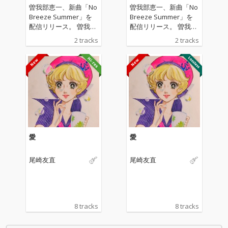
曽我部恵一、新曲「No
曽我部恵一、新曲「No
Breeze Summer」を
Breeze Summer」を
配信リリース。 曽我部
配信リリース。 曽我部
が全曲の作詞を手がけ
が全曲の作詞を手がけ
2 tracks
2 tracks
た関美彦のアルバム
た関美彦のアルバム
「WEEKEND」の収録
「WEEKEND」の収録
曲を曽我部自身が歌
曲を曽我部自身が歌
い、演奏した作品。表
い、演奏した作品。表
題曲「No Breeze Sum
題曲「No Breeze Sum
mer」は、夏の気だる
mer」は、夏の気だる
い感情をアシッドフォ
い感情をアシッドフォ
ーキーなアコースティ
ーキーなアコースティ
ックサウンドで表現し
ックサウンドで表現し
た楽曲であり、カップ
た楽曲であり、カップ
愛
愛
リング曲「ドミンゴ」
リング曲「ドミンゴ」
は常夏のカリブ海を舞
は常夏のカリブ海を舞
尾崎友直
尾崎友直
台に、旅する男のブル
台に、旅する男のブル
ースを紡いだ短編小説
ースを紡いだ短編小説
のような1曲となって
のような1曲となって
いる。マスタリングは
いる。マスタリングは
プロデューサーやDJ、
プロデューサーやDJ、
8 tracks
8 tracks
さらにはエンジニアと
さらにはエンジニアと
しても手腕を発揮する
しても手腕を発揮する