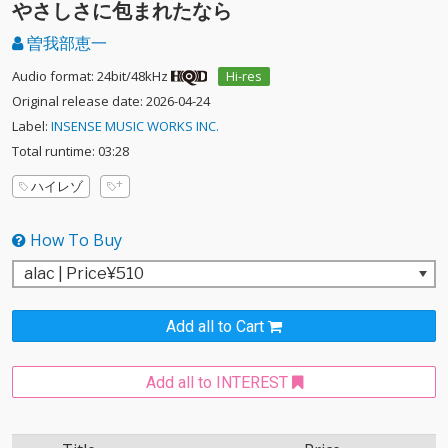
やさしさに包まれたなら
曽我部恵一
Audio format: 24bit/48kHz
Hi-res
Original release date: 2026-04-24
Label:
INSENSE MUSIC WORKS INC.
Total runtime: 03:28
ハイレゾ
How To Buy
Add all to Cart
Add all to INTEREST