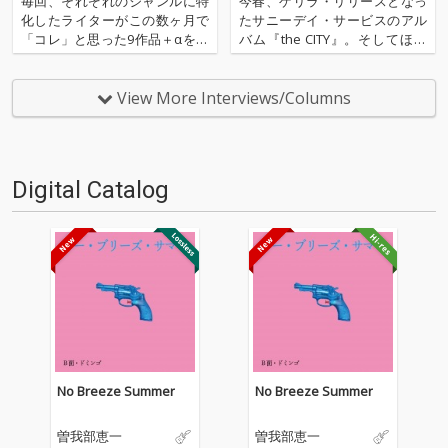
毎回、それぞれのジャンルに特
今春、ゲリラ・リリースとなっ
『the SEA』配信開始
化したライターがこの数ヶ月で
たサニーデイ・サービスのアル
「コレ」と思った9作品＋αを紹
バム『the CITY』。そしてほぼ
介するコーナー。ノーウェー
間髪を入れず、Spotifyのプレイ
ヴ・バンドAIZのWeird Instrum
リストという形で順次発表され
ents担当/ライターのNord Ost
た『the CITY』収録楽曲のリミ
View More Interviews/Columns
（松島広人）が、2020年のムー
ックス・再構築プロジェクト『t
ドを感じる国内インディペン
he SEA』。2018年の5月7…
デ…
Digital Catalog
No Breeze Summer
No Breeze Summer
曽我部恵一
曽我部恵一