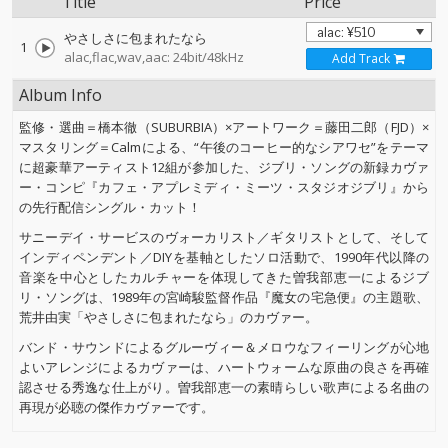
Title
Price
やさしさに包まれたなら
1
alac,flac,wav,aac: 24bit/48kHz
Add Track
Album Info
監修・選曲＝橋本徹（SUBURBIA）×アートワーク＝藤田二郎（FJD）×
マスタリング＝Calmによる、“午後のコーヒー的なシアワセ”をテーマ
に超豪華アーティスト12組が参加した、ジブリ・ソングの新録カヴァ
ー・コンピ『カフェ・アプレミディ・ミーツ・スタジオジブリ』から
の先行配信シングル・カット！
サニーデイ・サービスのヴォーカリスト／ギタリストとして、そして
インディペンデント／DIYを基軸としたソロ活動で、1990年代以降の
音楽を中心としたカルチャーを体現してきた曽我部恵一によるジブ
リ・ソングは、1989年の宮崎駿監督作品『魔女の宅急便』の主題歌、
荒井由実「やさしさに包まれたなら」のカヴァー。
バンド・サウンドによるグルーヴィー＆メロウなフィーリングが心地
よいアレンジによるカヴァーは、ハートウォームな原曲の良さを再確
認させる秀逸な仕上がり。曽我部恵一の素晴らしい歌声による名曲の
再現が必聴の傑作カヴァーです。