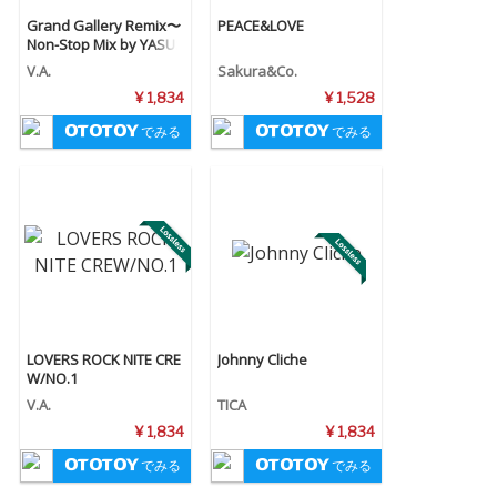
Grand Gallery Remix〜
PEACE&LOVE
Non-Stop Mix by YASUS
HI IDE〜
V.A.
Sakura&Co.
¥ 1,834
¥ 1,528
でみる
でみる
LOVERS ROCK NITE CRE
Johnny Cliche
W/NO.1
V.A.
TICA
¥ 1,834
¥ 1,834
でみる
でみる