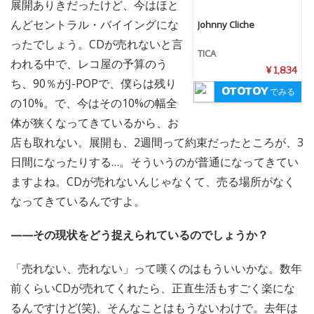
展開ありきだったけど、今はほと
んどセントラル・バイイングにな
Johnny Cliche
ったでしょう。CDが売れないと言
TICA
われる中で、レコ屋の予算のう
¥ 1,834
ち、90％がJ-POPで、僕らは残り
でみる
の10%。で、今はその10%の幅全
体が狭くなってきているから、お
店も取れない。展開も、2週間って約束だったところが、3
日間になったりする…。そういうのが普通になってきてい
ますよね。CDが売れないんじゃなくて、売る場所がなく
なってきているんですよ。
——その現状をどう捉えられているのでしょうか？
「売れない、売れない」って嘆くのはもういいかな。数年
前くらいCDが売れてくれたら、正直生活もすごく楽にな
るんですけど(笑)、そんなことはもうないわけで。去年は