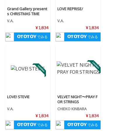
Grand Gallery present
LOVE REPRISE/
s CHRISTMAS TIME
V.A.
V.A.
¥ 1,834
¥ 1,834
でみる
でみる
LOVE! STEVIE
VELVET NIGHT〜PRAY F
OR STRINGS
V.A.
CHIEKO KINBARA
¥ 1,834
¥ 1,834
でみる
でみる