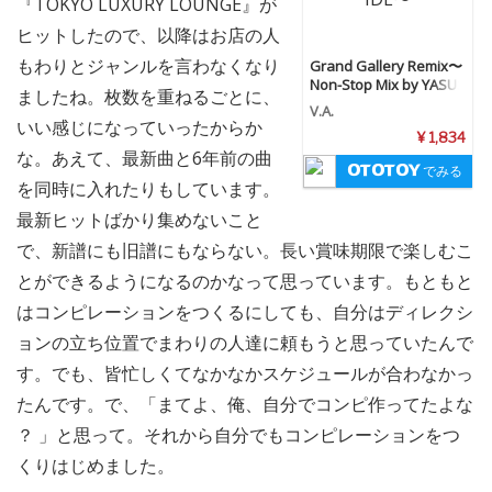
『TOKYO LUXURY LOUNGE』が
ヒットしたので、以降はお店の人
もわりとジャンルを言わなくなり
Grand Gallery Remix〜
Non-Stop Mix by YASUS
ましたね。枚数を重ねるごとに、
HI IDE〜
V.A.
いい感じになっていったからか
¥ 1,834
な。あえて、最新曲と6年前の曲
でみる
を同時に入れたりもしています。
最新ヒットばかり集めないこと
で、新譜にも旧譜にもならない。長い賞味期限で楽しむこ
とができるようになるのかなって思っています。もともと
はコンピレーションをつくるにしても、自分はディレクシ
ョンの立ち位置でまわりの人達に頼もうと思っていたんで
す。でも、皆忙しくてなかなかスケジュールが合わなかっ
たんです。で、「まてよ、俺、自分でコンピ作ってたよな
？ 」と思って。それから自分でもコンピレーションをつ
くりはじめました。