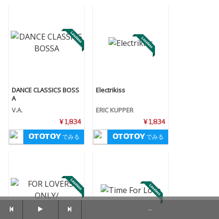
DANCE CLASSICS BOSS
Electrikiss
A
V.A.
ERIC KUPPER
¥ 1,834
¥ 1,834
でみる
でみる
--