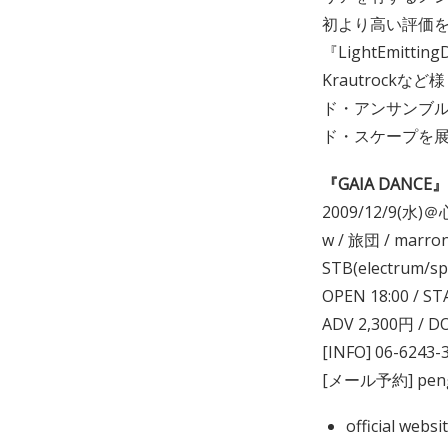
初より高い評価を
『LightEmitti
Krautrockな
ド・アンサンブ
ド・スケープを
『GAIA DANCE』re
2009/12/9(水)
w / 旅団 / marron
STB(electrum/spoo
OPEN 18:00 / ST
ADV 2,300円 / 
[INFO] 06-6243-3
[メール予約] peng
official webs