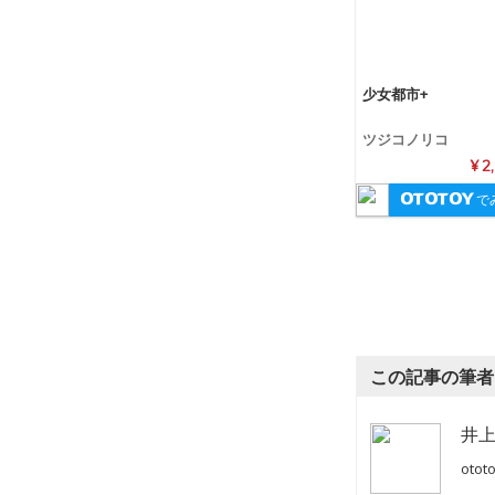
少女都市+
ツジコノリコ
¥ 2
で
この記事の筆者
井上
ot