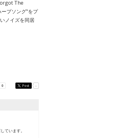
got The
ハープソング"をプ
いノイズを同居
Post
-
探しています。