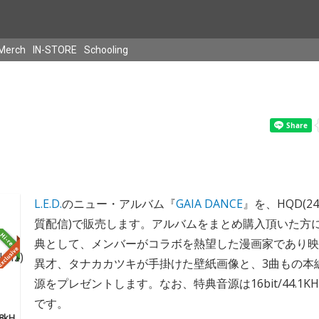
Merch
IN-STORE
Schooling
L.E.D.
のニュー・アルバム『
GAIA DANCE
』を、HQD(24
質配信)で販売します。アルバムをまとめ購入頂いた方
典として、メンバーがコラボを熱望した漫画家であり映
異才、タナカカツキが手掛けた壁紙画像と、3曲もの本
源をプレゼントします。なお、特典音源は16bit/44.1K
です。
48kH