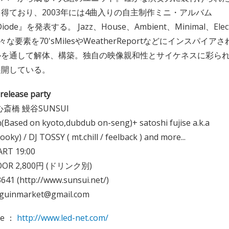
得ており、2003年には4曲入りの自主制作ミニ・アルバム
ngDiode』を発表する。 Jazz、House、Ambient、Minimal、Elect
ど様々な要素を70'sMilesやWeatherReportなどにインスパ
ルを通して解体、構築。独自の映像親和性とサイケネスに彩ら
展開している。
lease party
＠心斎橋 鰻谷SUNSUI
(Based on kyoto,dubdub on-seng)+ satoshi fujise a.k.a
ky) / DJ TOSSY ( mt.chill / feelback ) and more...
ART 19:00
DOOR 2,800円 (ドリンク別)
641 (http://www.sunsui.net/)
uinmarket@gmail.com
ite ：
http://www.led-net.com/