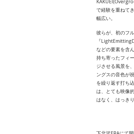
KAKUEI(Overg
で経験を重ねて
幅広い。
彼らが、初のフル
『LightEmi
などの要素を含
持ち寄ったフィ
ジさせる風景を、よ
ングスの音色が祝
を繰り返す打ち
は、とても映像
はなく、はっき
下北沢ERAにて