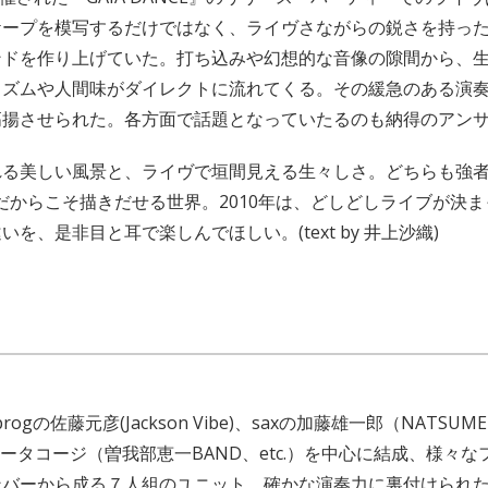
ケープを模写するだけではなく、ライヴさながらの鋭さを持っ
ンドを作り上げていた。打ち込みや幻想的な音像の隙間から、
ミズムや人間味がダイレクトに流れてくる。その緩急のある演
高揚させられた。各方面で話題となっていたるのも納得のアン
れる美しい風景と、ライヴで垣間見える生々しさ。どちらも強
.D.だからこそ描きだせる世界。2010年は、どしどしライブが決
を、是非目と耳で楽しんでほしい。(text by 井上沙織)
progの佐藤元彦(Jackson Vibe)、saxの加藤雄一郎（NATSUM
msのオータコージ（曽我部恵一BAND、etc.）を中心に結成、様々
ンバーから成る７人組のユニット。確かな演奏力に裏付けられ