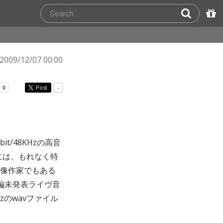
2009/12/07 00:00
Post
-
bit/48KHzの高音
には、もれなく特
像作家でもある
編未発表ライヴ音
Hzのwavファイル