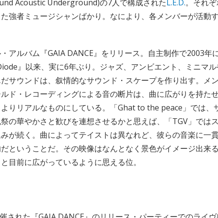
round Acoustic Underground)の7人で構成された
L.E.D.
。それぞ
きた強者ミュージシャンばかり。なにより、各メンバーが活動
・アルバム『GAIA DANCE』をリリース。自主制作で2003
ttingDiode』以来、実に6年ぶり。ジャズ、アンビエント、ミニ
んだサウンドは、叙情的なサウンド・スケープを作り出す。メ
ールド・レコーディングによる音の断片は、曲に広がりを持た
りリアルなものにしている。「Ghat to the peace」では
祭の華やかさと歓びを連想させるかと思えば、「TGV」では
込みが続く。曲によってテイストは異なれど、彼らの音楽に一
的だということだ。その映像はなんとなく景色がイメージ出来
りと目前に広がっているように思える位。
開催された『GAIA DANCE』のリリース・パーティーでのライ