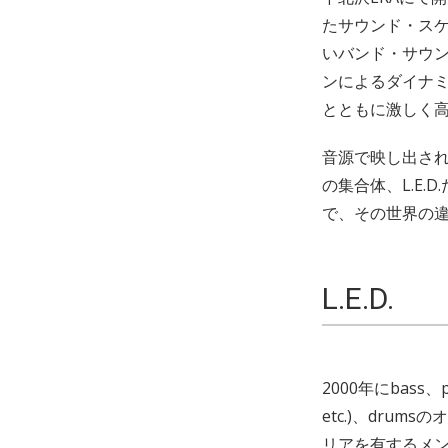
たサウンド・ス
いバンド・サウ
ンによるダイナ
とともに激しく
音源で映し出さ
の集合体、L.E
で、その世界の違い
L.E.D.
2000年にbass、
etc.)、dru
リアを有するメ