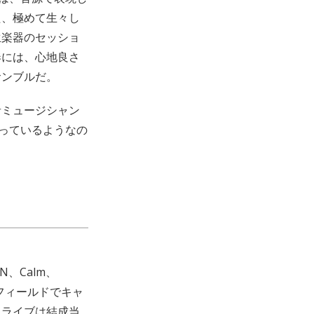
た、極めて生々し
生楽器のセッショ
奏には、心地良さ
サンブルだ。
者ミュージシャン
まっているようなの
EN、Calm、
なフィールドでキャ
たライブは結成当