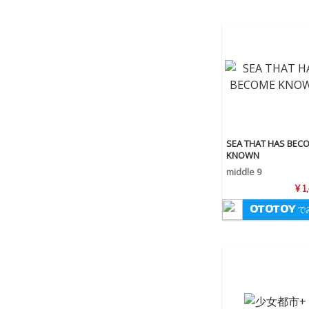
SEA THAT HAS BEC
KNOWN
middle 9
¥ 1
で