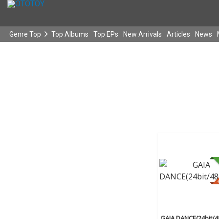
Genre Top
Top Albums
Top EPs
New Arrivals
Articles
News
GAIA DANCE(24bit/