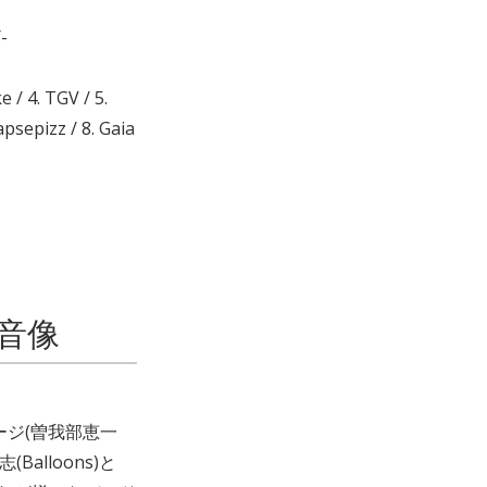
-
 / 4. TGV / 5.
apsepizz / 8. Gaia
音像
タコージ(曽我部恵一
志(Balloons)と