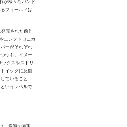
れが様々なバンド
するフィールドは
年に発売された前作
マルやエレクトロニカ
ンバーがそれぞれ
せつつも、イメー
、サックスやストリ
ストイックに反復
貫していること
るというレベルで
ヴは、音源で表現し