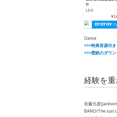
z)
L.E.D.
¥ 1
で
Dance
>>>特典音源付き
>>>壁紙のダウ
経験を重
佐藤元彦(Jacks
BAND/The sun 