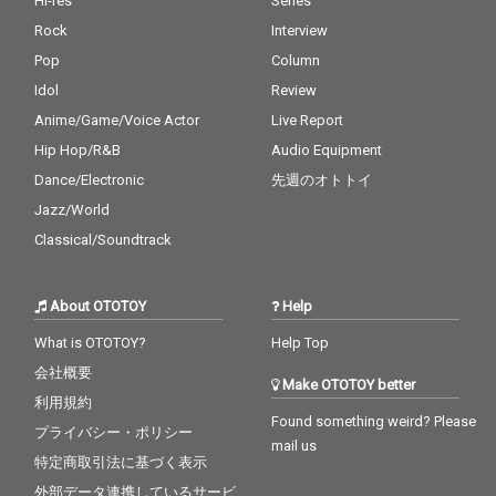
Hi-res
Series
Rock
Interview
Pop
Column
Idol
Review
Anime/Game/Voice Actor
Live Report
Hip Hop/R&B
Audio Equipment
Dance/Electronic
先週のオトトイ
Jazz/World
Classical/Soundtrack
About OTOTOY
Help
What is OTOTOY?
Help Top
会社概要
Make OTOTOY better
利用規約
Found something weird? Please
プライバシー・ポリシー
mail us
特定商取引法に基づく表示
外部データ連携しているサービ