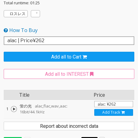
Total runtime: 01:25
ロスレス
How To Buy
Add all to Cart
Add all to INTEREST
Title
Price
蛍の光
alac,flac,wav,aac:
1
16bit/44.1kHz
Add Track
Report about incorrect data