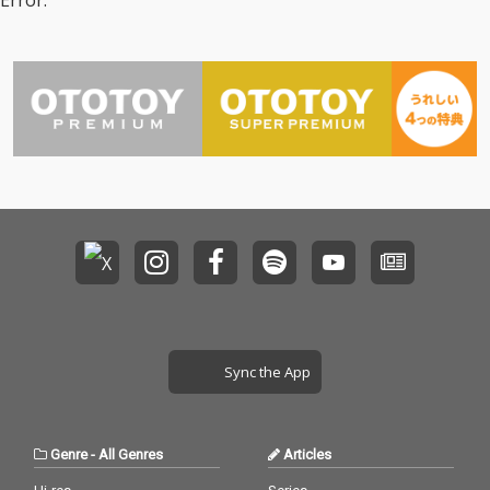
Error.
ーソングライターのSin
ーソングライターのSin
cere(シンシア)を正式
cere(シンシア)を正式
メンバーに迎えてとし
メンバーに迎えてとし
て再始動!世代を超えて
て再始動!世代を超えて
シティミュージックを
シティミュージックを
届けることをテーマと
届けることをテーマと
したアルバムがここに
したアルバムがここに
完成。
完成。
Sync the App
Genre
-
All Genres
Articles