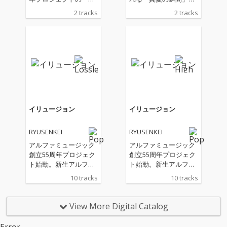
で発表されたアルバム
昨年4月、アルファミ
2 tracks
2 tracks
「イリュージョン」以
ュージックの創立55周
来約1年ぶりとなる新
年プロジェクトの一環
曲
で発表されたアルバム
「イリュージョン」以
来約1年ぶりとなる新
曲
イリュージョン
イリュージョン
RYUSENKEI
RYUSENKEI
アルファミュージック
アルファミュージック
創立55周年プロジェク
創立55周年プロジェク
ト始動。新生アルファ
ト始動。新生アルファ
ミュージック第1弾!現
ミュージック第1弾!現
10 tracks
10 tracks
在のシティポップブー
在のシティポップブー
ムの先鞭をつけたクニ
ムの先鞭をつけたクニ
モンド瀧口によるプロ
モンド瀧口によるプロ
View More Digital Catalog
ジェクトの流線形がヴ
ジェクトの流線形がヴ
ォーカリストにシンガ
ォーカリストにシンガ