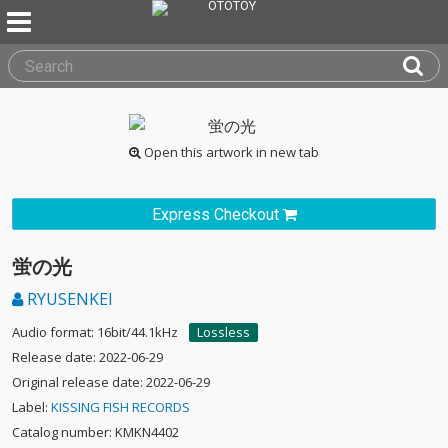
Open this artwork in new tab
Express Checkout
蛍の光
RYUSENKEI
Audio format: 16bit/44.1kHz
Lossless
Release date: 2022-06-29
Original release date: 2022-06-29
Label:
KISSING FISH RECORDS
Catalog number: KMKN4402