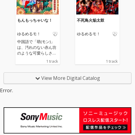
離さないで！
ツなヒーローたちがク
ソデカな地球の虚無を
ぶっ蹴散らす！
もんもっちゃいな！
不死鳥火焔太鼓
ゆるめるモ！
ゆるめるモ！
中国語で「萌(モン)」
は、汚れのない赤ん坊
のような可愛らしさを
表し、今回のタイトル
1 track
1 track
にもなった造語「もん
もる」は「ありのまま
の姿で素直に可愛くす
View More Digital Catalog
ること」を意味してい
る。ゆるめるモ！と一
Error.
緒にみんなで、もんも
っちゃいな！