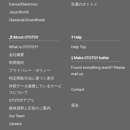
Dance/Electronic
先週のオトトイ
Jazz/World
Classical/Soundtrack
About OTOTOY
Help
What is OTOTOY?
Help Top
会社概要
Make OTOTOY better
利用規約
Found something weird? Please
プライバシー・ポリシー
mail us
特定商取引法に基づく表示
外部データ連携しているサービ
Contact
スについて
OTOTOYアプリ
退会
媒体資料と広告のご案内
Our Team
Careers