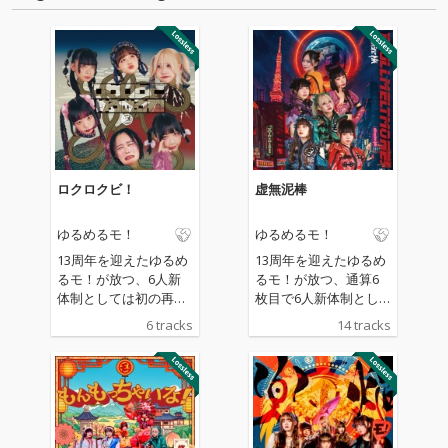
ロクロクビ！
虚無泥棒
ゆるめるモ！
ゆるめるモ！
13周年を迎えたゆるめ
13周年を迎えたゆるめ
るモ！が放つ、6人新
るモ！が放つ、通算6
体制としては初の再録
枚目で6人新体制とし
ミニアルバム。これま
ては初のフルアルバ
6 tracks
14 tracks
での歴史を彩ってきた
ム。初の清竜人提供曲
あの曲たちに、新たな
を含む全14曲を収録
生命が吹き込まれま
し、忍者や不死鳥、泥
す！ ろくろ首のよう
棒など多彩な世界観で
に長く長く続いていく
魅せる音楽絵巻。ちっ
ゆるめるモ！から目を
ぽけな音楽で、ポンコ