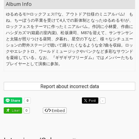
Album Info
ゆるめるモ!=ロックフェス!?な、アウトドア仕様のミニアルバム! も
ね、ちーぼうの卒業を受けて4人での新体制となったゆるめるモ!が、
ロックフェスをテーマに作ったミニアルバム。作詞に小林愛、作曲に
ハシダカズマ(箱庭の室内楽)、松坂康司、M87を迎えて、サンサンサン
と太陽が照りつける昼間、夕暮れ、星空の下など、様々なシチュエー
ションの野外ステージで聴いて踊りたくなるような全7曲を収録。ロッ
クやエレクトロ、ワールドミュージックやパンクなど多彩なサウンド
を凝縮している。なお、『ギザギザフリーダム』ではメンバーたちも
プレイヤーとして演奏に参加。
Report about incorrect data
Post
-
Embed
Like!
0