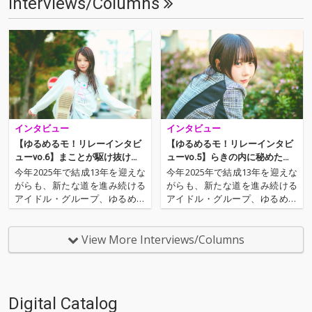
Interviews/Columns
インタビュー
インタビュー
【ゆるめるモ！リレーインタビ
【ゆるめるモ！リレーインタビ
ューvo.6】まことが駆け抜け
ューvo.5】らきの内に秘めた、
た、怒涛の日々
メラメラと燃ゆる想い
今年2025年で結成13年を迎えな
今年2025年で結成13年を迎えな
がらも、新たな道を進み続ける
がらも、新たな道を進み続ける
アイドル・グループ、ゆるめる
アイドル・グループ、ゆるめる
モ！。そんな現在のグループの
モ！。そんな現在のグループの
歩みにフォーカスを当てるメン
歩みにフォーカスを当てるメン
バー個別インタビューシリーズ
バー個別インタビューシリーズ
View More Interviews/Columns
の第6弾は、まこと。昨年2024
の第5弾に登場するのは、ら
年5月に、らきと共に新メンバ
き。昨年2024年5月に、まこと
ーとして加入した彼女は…
と共に新メンバーとして加…
Digital Catalog