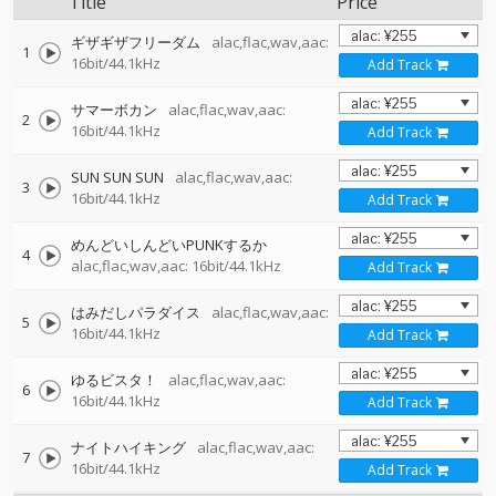
Title
Price
ギザギザフリーダム
alac,flac,wav,aac:
1
16bit/44.1kHz
Add Track
サマーボカン
alac,flac,wav,aac:
2
16bit/44.1kHz
Add Track
SUN SUN SUN
alac,flac,wav,aac:
3
16bit/44.1kHz
Add Track
めんどいしんどいPUNKするか
4
alac,flac,wav,aac: 16bit/44.1kHz
Add Track
はみだしパラダイス
alac,flac,wav,aac:
5
16bit/44.1kHz
Add Track
ゆるビスタ！
alac,flac,wav,aac:
6
16bit/44.1kHz
Add Track
ナイトハイキング
alac,flac,wav,aac:
7
16bit/44.1kHz
Add Track