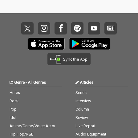
Sync the App
Genre
-
All Genres
Articles
Hi-res
Series
Rock
Interview
Pop
Column
Idol
Review
Anime/Game/Voice Actor
Live Report
Hip Hop/R&B
Audio Equipment