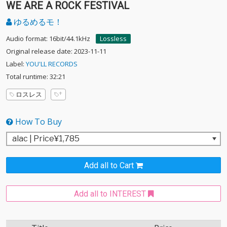
WE ARE A ROCK FESTIVAL
ゆるめるモ！
Audio format: 16bit/44.1kHz
Lossless
Original release date: 2023-11-11
Label:
YOU'LL RECORDS
Total runtime: 32:21
ロスレス
How To Buy
Add all to Cart
Add all to INTEREST