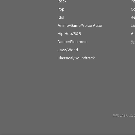
Rock
In
Pop
C
Idol
Re
Anime/Game/Voice Actor
Li
Hip Hop/R&B
Au
Dance/Electronic
先
Jazz/World
Classical/Soundtrack
許諾 JASRAC: 9