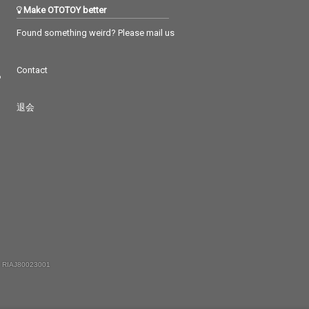
Make OTOTOY better
Found something weird? Please mail us
Contact
つ
退会
 RIAJ80023001