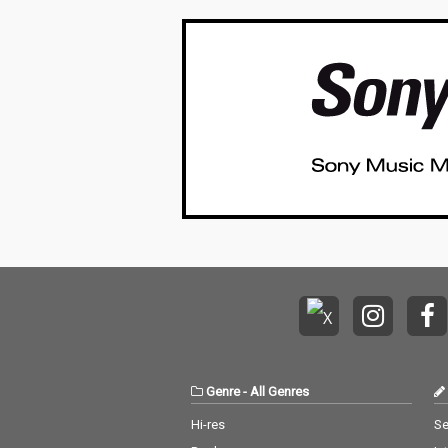
Genre
-
All Genres
Hi-res
Se