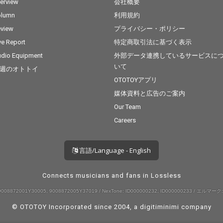
terview
会社概要
olumn
利用規約
view
プライバシー・ポリシー
ve Report
特定商取引法に基づく表示
dio Equipment
外部データ連携しているサービスに
いて
週のオトトイ
OTOTOYアプリ
媒体資料と広告のご案内
Our Team
Careers
言語/Language - English
Connects musicians and fans in Lossless
008872001Y30005, 9008872005Y37019 / NexTone: ID000000232, ID000000233 / エルマーク:
© OTOTOY Incorporated since 2004, a
digitiminimi
company