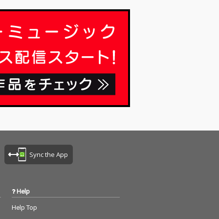
Sync the App
Help
Help Top