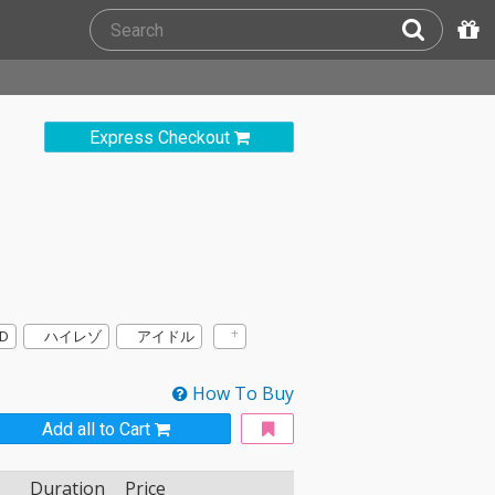
Express Checkout
D
ハイレゾ
アイドル
How To Buy
Add all to Cart
Duration
Price