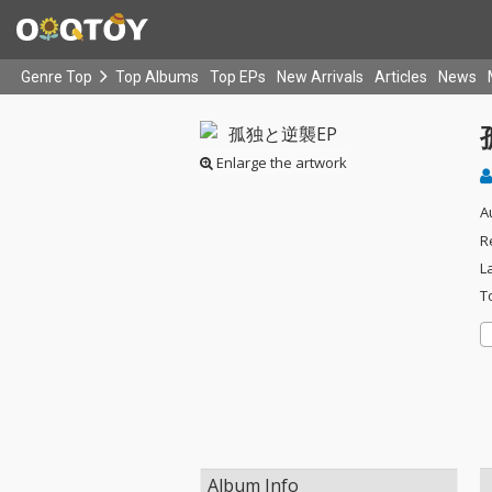
Genre Top
Top Albums
Top EPs
New Arrivals
Articles
News
Enlarge the artwork
A
R
L
T
Album Info