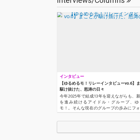
Interviews/Columns
ぶっ蹴散らす！
インタビュー
【ゆるめるモ！リレーインタビューvo.6】
駆け抜けた、怒涛の日々
今年2025年で結成13年を迎えながらも、
を進み続けるアイドル・グループ、ゆ
モ！。そんな現在のグループの歩みにフ
を当てるメンバー個別インタビューシリー
弾は、まこと。昨年2024年5月に、らきと
ンバーとして加入した彼女は…