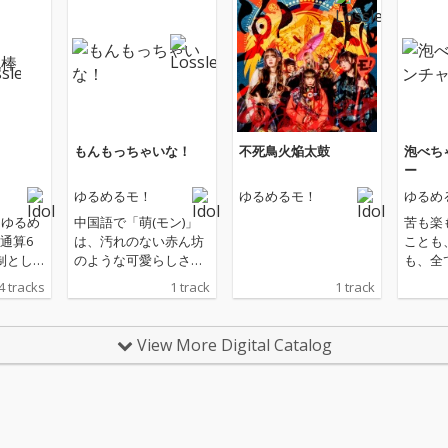
もんもっちゃいな！
不死鳥火焔太鼓
泡べち
ー
ゆるめるモ！
ゆるめるモ！
ゆるめ
たゆるめ
中国語で「萌(モン)」
苦も楽
通算6
は、汚れのない赤ん坊
ことも
制とし
のような可愛らしさを
も、全
ルバ
表し、今回のタイトル
るから
4 tracks
1 track
1 track
提供曲
にもなった造語「もん
になり
を収録
もる」は「ありのまま
いく、
鳥、泥
の姿で素直に可愛くす
な人生
View More Digital Catalog
界観で
ること」を意味してい
た、ア
。ちっ
る。ゆるめるモ！と一
ェット
ポンコ
緒にみんなで、もんも
ーン！
ちがク
っちゃいな！
虚無を