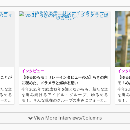
インタビュー
インタ
まことが
【ゆるめるモ！リレーインタビューvo.5】らきの内
【ゆる
に秘めた、メラメラと燃ゆる想い
モ！め
った、
新たな道
今年2025年で結成13年を迎えながらも、新たな道
今年2
るめる
を進み続けるアイドル・グループ、ゆるめる
を進
ォーカス
モ！。そんな現在のグループの歩みにフォーカス
モ！。
ズの第6
を当てるメンバー個別インタビューシリーズの第5
を当て
共に新メ
弾に登場するのは、らき。昨年2024年5月に、まこ
弾に登
とと共に新メンバーとして加…
るいタ
View More Interviews/Columns