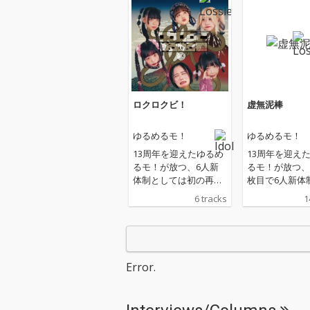
ロクロクビ！
虚無泥棒
ゆるめるモ！
ゆるめるモ！
13周年を迎えたゆるめ
13周年を迎え
るモ！が放つ、6人新
るモ！が放つ、
体制としては初の再録
枚目で6人新体
ミニアルバム。これま
ては初のフルア
6 tracks
1
での歴史を彩ってきた
ム。初の清竜人
あの曲たちに、新たな
を含む全14曲
生命が吹き込まれま
し、忍者や不死
す！ ろくろ首のよう
棒など多彩な世
に長く長く続いていく
魅せる音楽絵巻
Error.
ゆるめるモ！から目を
ぽけな音楽で、
離さないで！
ツなヒーローた
ソデカな地球の