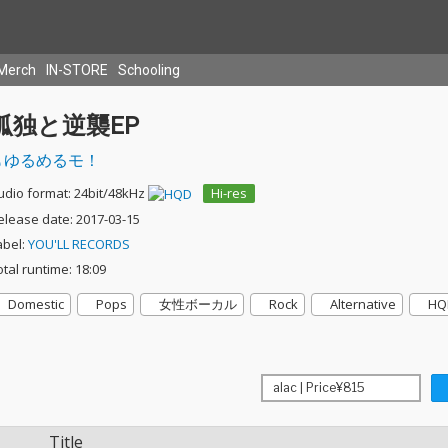
Merch
IN-STORE
Schooling
孤独と逆襲EP
ゆるめるモ！
udio format: 24bit/48kHz
Hi-res
elease date: 2017-03-15
abel:
YOU'LL RECORDS
otal runtime: 18:09
Domestic
Pops
女性ボーカル
Rock
Alternative
HQ
Title