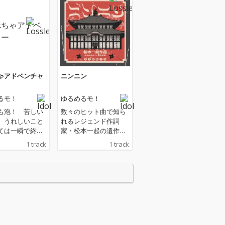
ゃアドベンチャ
ニンニン
るモ！
ゆるめるモ！
も泡！ 苦しい
数々のヒット曲で知ら
、うれしいこと
れるレジェンド作詞
ては一瞬で終わ
家・松本一起の遺作と
。べちゃべちゃ
なった忍者ソング。
1 track
1 track
ながらも生きて
「忍×忍（ニンニ
泡沫の夢のよう
ン）」でありながら
の大冒険を描い
も、人と人を繋ぐ「人
ドベンチャージ
×人（ニンニン）」と
コースターチュ
いう想いが込められて
いる。ニューウェーブ
グループ・ゆるめる
モ！とアクション女優