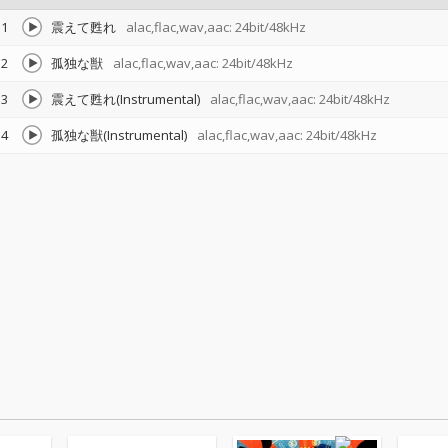
1
震えて甦れ
alac,flac,wav,aac: 24bit/48kHz
2
孤独な獣
alac,flac,wav,aac: 24bit/48kHz
3
震えて甦れ(Instrumental)
alac,flac,wav,aac: 24bit/48kHz
4
孤独な獣(Instrumental)
alac,flac,wav,aac: 24bit/48kHz