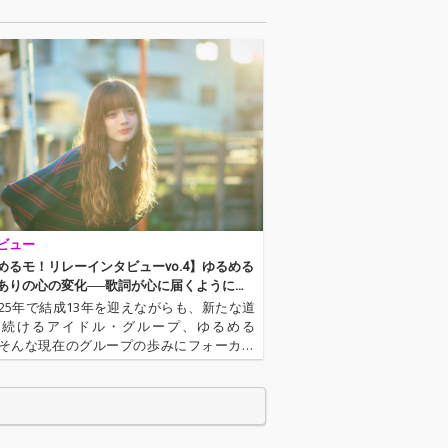
の佃井皆美が初のタッ
グを組み、世界に向け
て忍者の魅力と人と人
の繋がりの大切さを歌
う。
ビュー
めるモ！リレーインタビューvo.4】ゆるめる
ありの心の変化──歌詞が心に届くようにな
その瞬間から
025年で結成13年を迎えながらも、新たな道
み続けるアイドル・グループ、ゆるめる
そんな現在のグループの歩みにフォーカス
るメンバー個別インタビューシリーズの第4
場するのは、めあり。グループの中でも明
イプで、音楽へのアンテナも…