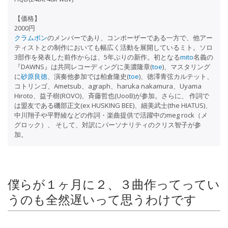
【価格】
2000円
クラムボン
のメンバーであり、コンポーザーである一方で、他アー
ティストとの制作においても幅広く活動を展開しているミト。ソロ
3部作を発表した前作からは、5年ぶりの新作。初となる
mito
名義の
『DAWNS』は共同レコーディングに美濃隆章(
toe
)、マスタリング
に
砂原良徳
、演奏他参加では柏倉隆史(
toe
)、徳澤青弦カルテット、
コトリンゴ、Ametsub、agraph、haruka nakamura、Uyama
Hiroto、益子樹(ROVO)、斉藤哲也(UooB)が参加。さらに、 作詞で
は盟友である磯部正文(ex HUSKING BEE)、細美武士(the HIATUS)、
中川翔子や平野綾などの作詞・楽曲提供で活躍中のmeg rock（メ
グロック）、 そして、対訳にパーソナリティのクリス智子が参
加。
僕らが１ヶ月に２、３曲作ってってい
うのも全然遅いって思うわけです