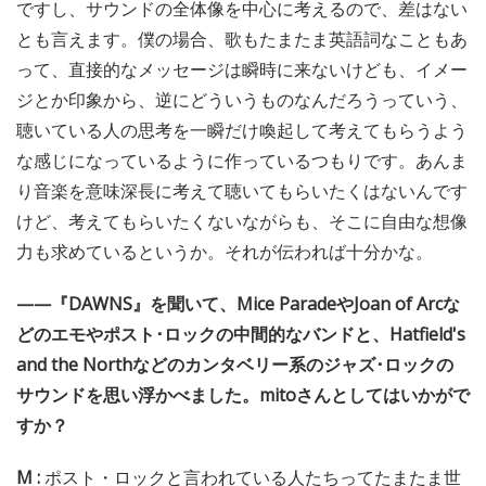
ですし、サウンドの全体像を中心に考えるので、差はない
とも言えます。僕の場合、歌もたまたま英語詞なこともあ
って、直接的なメッセージは瞬時に来ないけども、イメー
ジとか印象から、逆にどういうものなんだろうっていう、
聴いている人の思考を一瞬だけ喚起して考えてもらうよう
な感じになっているように作っているつもりです。あんま
り音楽を意味深長に考えて聴いてもらいたくはないんです
けど、考えてもらいたくないながらも、そこに自由な想像
力も求めているというか。それが伝われば十分かな。
——『DAWNS』を聞いて、Mice ParadeやJoan of Arcな
どのエモやポスト･ロックの中間的なバンドと、Hatfield's
and the Northなどのカンタベリー系のジャズ･ロックの
サウンドを思い浮かべました。mitoさんとしてはいかがで
すか？
M :
ポスト・ロックと言われている人たちってたまたま世