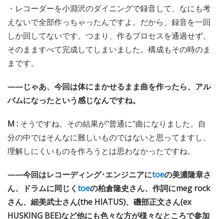
・レコーダーを小淵沢のダイニングで録音して、なにも考
えないで全部作っちゃったんですよ。だから、録音を一回
しか回してないです。つまり、作るプロセスを通過せず、
そのまますべて完成してしまいました。構成もその時のま
まです。
——じゃあ、今回は体にまかせるまま曲を作ったら、アル
バムになったという感じなんですね。
M :
そうですね。その結果が"普通に"曲になりました。自
分の中ではそんなに難しいものではないと思ってますし、
理解しにくいものを作ろうとは思わなかったですね。
——今回はレコーディング･エンジニアに
toe
の美濃隆章さ
ん、ドラムに同じく
toe
の柏倉隆史さん、作詞にmeg rock
さん、細美武士さん(the HIATUS)、磯部正文さん(ex
HUSKING BEE)など他にも色々な方が様々なところで参加