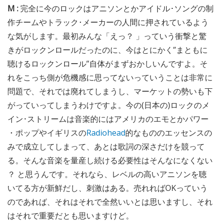
M :
完全に今のロックはアニソンとかアイドル･ソングの制
作チームやトラック･メーカーの人間に押されているよう
な気がします。最初みんな「えっ？ 」っていう衝撃と驚
きがロックンロールだったのに、今はとにかく”まともに
聴けるロックンロール”自体がまずおかしいんですよ。そ
れをこっち側が危機感に思ってないっていうことは非常に
問題で、それでは廃れてしまうし、マーケットの勢いも下
がっていってしまうわけですよ。今の(日本の)ロックのメ
イン･ストリームは音楽的にはアメリカのエモとかパワー
・ポップやイギリスの
Radiohead
的なもののエッセンスの
みで成立してしまって、あとは歌詞の深さだけを競って
る。そんな音楽を量産し続ける必要性はそんなになくない
？ と思うんです。それなら、レベルの高いアニソンを聴
いてる方が新鮮だし、刺激はある。売れればOKっていう
のであれば、それはそれで全然いいとは思いますし、それ
はそれで重要だとも思いますけど。