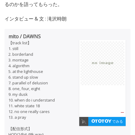
るのかを語ってもらった。
インタビュー & 文 : 滝沢時朗
mito / DAWNS
【track list】
1. still
2. borderland
3. montage
4. algorithm
5. at the lighthouse
6. stand up slow
7. parallel of delusion
8. one, four, eight
9. my dusk
10. when do i understand
11. white state 18
12. no one really cares
—
13. a pray
でみる
【配信形式】
HQD(24bit 48k wav)