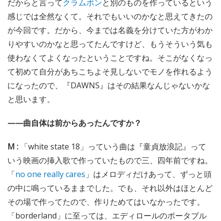
だからと言って
クラムボン
と別のものを作っているという
感じでは全然なくて。それでもいいのかなと思えてきたの
が今回です。だから、今までは名義を分けていた方がわか
りやすいのかなと思ってたんですけど、もうそういう気も
使わなくてよくなったということですね。そこがなくなっ
て初めて自分があちこちよそ見しないでモノを作れるよう
になったので、『DAWNS』はその結果なんじゃないかな
と思います。
——曲自体は前からあったんですか？
M :
「white state 18」っていう曲は『童貞放浪記』って
いう映画の挿入歌で作っていたもので三、四年前ですね。
「
no one really cares
」はメロディだけあって、ずっと頭
の中に鳴っているままでした。でも、それ以外はほとんど
その場で作ってたので、作りためてはいなかったです。
「borderland」に至っては、エディロールのポータブル