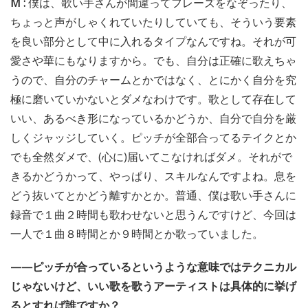
M :
僕は、歌い手さんが間違ってフレーズをなぞったり、
ちょっと声がしゃくれていたりしていても、そういう要素
を良い部分として中に入れるタイプなんですね。それが可
愛さや華にもなりますから。でも、自分は正確に歌えちゃ
うので、自分のチャームとかではなく、とにかく自分を究
極に磨いていかないとダメなわけです。歌として存在して
いい、あるべき形になっているかどうか、自分で自分を厳
しくジャッジしていく。ピッチが全部合ってるテイクとか
でも全然ダメで、(心に)届いてこなければダメ。それがで
きるかどうかって、やっぱり、スキルなんですよね。息を
どう抜いてとかどう離すかとか。普通、僕は歌い手さんに
録音で１曲２時間も歌わせないと思うんですけど、今回は
一人で１曲８時間とか９時間とか歌っていました。
——ピッチが合っているというような意味ではテクニカル
じゃないけど、いい歌を歌うアーティストは具体的に挙げ
るとすれば誰ですか？