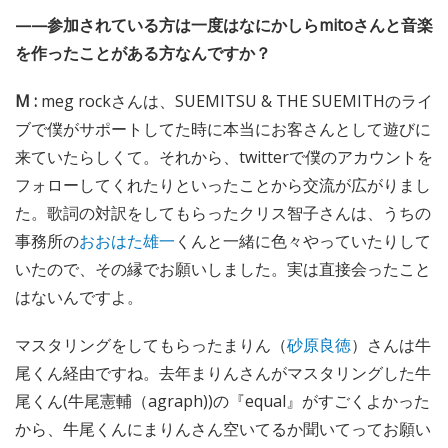
——参加されている方は一度はなにかしらmitoさんと音楽
を作ったことがある方なんですか？
M :
meg rockさんは、SUEMITSU & THE SUEMITHのライ
ブで僕がサポートしてた時に本当にお客さんとして遊びに
来ていたらしくて。それから、twitterで僕のアカウントを
フォローしてくれたりといったことから交流が広がりまし
た。歌詞の対訳をしてもらったクリス智子さんは、うちの
事務所の
おおはた雄一
くんと一緒に色々やっていたりして
いたので、その縁でお願いしました。実は直接会ったこと
はないんですよ。
マスタリングをしてもらったまりん（
砂原良徳
）さんは牛
尾くん経由ですね。去年まりんさんがマスタリングした牛
尾くん(牛尾憲輔（agraph))の『equal』がすごくよかった
から、牛尾くんにまりんさん空いてるか聞いてってお願い