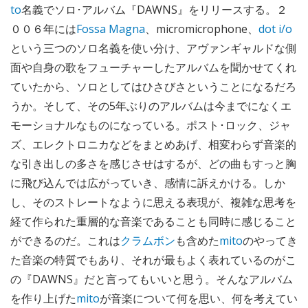
to
名義でソロ･アルバム『DAWNS』をリリースする。２
００６年には
Fossa Magna
、micromicrophone、
dot i/o
という三つのソロ名義を使い分け、アヴァンギャルドな側
面や自身の歌をフューチャーしたアルバムを聞かせてくれ
ていたから、ソロとしてはひさびさということになるだろ
うか。そして、その5年ぶりのアルバムは今までになくエ
モーショナルなものになっている。ポスト･ロック、ジャ
ズ、エレクトロニカなどをまとめあげ、相変わらず音楽的
な引き出しの多さを感じさせはするが、どの曲もすっと胸
に飛び込んでは広がっていき、感情に訴えかける。しか
し、そのストレートなように思える表現が、複雑な思考を
経て作られた重層的な音楽であることも同時に感じること
ができるのだ。これは
クラムボン
も含めた
mito
のやってき
た音楽の特質でもあり、それが最もよく表れているのがこ
の『DAWNS』だと言ってもいいと思う。そんなアルバム
を作り上げた
mito
が音楽について何を思い、何を考えてい