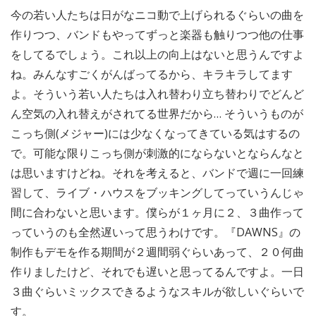
今の若い人たちは日がなニコ動で上げられるぐらいの曲を
作りつつ、バンドもやってずっと楽器も触りつつ他の仕事
をしてるでしょう。これ以上の向上はないと思うんですよ
ね。みんなすごくがんばってるから、キラキラしてます
よ。そういう若い人たちは入れ替わり立ち替わりでどんど
ん空気の入れ替えがされてる世界だから… そういうものが
こっち側(メジャー)には少なくなってきている気はするの
で。可能な限りこっち側が刺激的にならないとならんなと
は思いますけどね。それを考えると、バンドで週に一回練
習して、ライブ・ハウスをブッキングしてっていうんじゃ
間に合わないと思います。僕らが１ヶ月に２、３曲作って
っていうのも全然遅いって思うわけです。『DAWNS』の
制作もデモを作る期間が２週間弱ぐらいあって、２０何曲
作りましたけど、それでも遅いと思ってるんですよ。一日
３曲ぐらいミックスできるようなスキルが欲しいぐらいで
す。