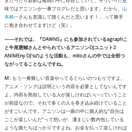
きだったり新鮮は複雑の中に存在していて、そういった意
味ではアニソンが一番プログレだと思います。だから、
山
本精一
さんも意識して聴くんだと思います！ … って勝手
に抱き合わせてますけど（笑）。
——それでは、『DAWNS』にも参加されているagraphこ
と牛尾憲輔さんとやられているアニソンDJユニット2
ANIMEny DJ'sのような活動も、mitoさんの中では全部つ
ながってることなんですね。
M :
もう一番難しい音楽やってるぐらいのつもりですよ。
アニメ・ソングは説明という内容を必要としてないんです
よ。内容を熟知している人が楽しければいいっていうこと
が前提なので。それで多くの人を巻き込み続けていること
がすごいんです。アニソンは一曲の中に個人的な”自分は
ここが楽しいんだ”って想いが、凄まじい数内包している
ような曲たちばっかりですよね。お金を払って楽しければ