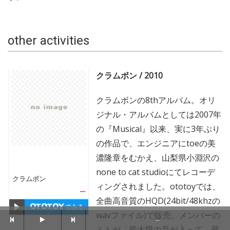
other activities
クラムボン / 2010
クラムボンの8thアルバム。オリ
ジナル・アルバムとしては2007年
の『Musical』以来、実に3年ぶり
の作品で、エンジニアにtoeの美
濃隆章をむかえ、山梨県小淵沢の
none to cat studioにてレコーデ
クラムボン
ィングされました。ototoyでは、
—
全曲高音質のHQD(24bit/48khzの
でみる
wavファイル)で販売。メンバーの
--
ミトが「最大限の音が入って、最