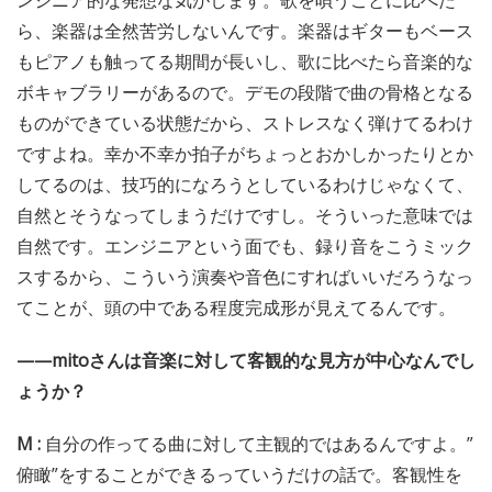
ンジニア的な発想な気がします。歌を唄うことに比べた
ら、楽器は全然苦労しないんです。楽器はギターもベース
もピアノも触ってる期間が長いし、歌に比べたら音楽的な
ボキャブラリーがあるので。デモの段階で曲の骨格となる
ものができている状態だから、ストレスなく弾けてるわけ
ですよね。幸か不幸か拍子がちょっとおかしかったりとか
してるのは、技巧的になろうとしているわけじゃなくて、
自然とそうなってしまうだけですし。そういった意味では
自然です。エンジニアという面でも、録り音をこうミック
スするから、こういう演奏や音色にすればいいだろうなっ
てことが、頭の中である程度完成形が見えてるんです。
——mitoさんは音楽に対して客観的な見方が中心なんでし
ょうか？
M :
自分の作ってる曲に対して主観的ではあるんですよ。”
俯瞰”をすることができるっていうだけの話で。客観性を