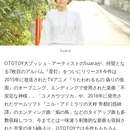
Suara
OTOTOY大プッシュ・アーティストのSuaraが、待望とな
る7枚目のアルバム『星灯』をついにリリース!! 今作は
2015年に放送されたTVアニメ『うたわれるもの 偽りの仮
面』のオープニング、エンディングで使用された楽曲「不
安定な神様」、「ユメカウツツカ」や、2016年に発売さ
れたゲームソフト『ニル・アドミラリの天秤 帝都幻惑綺
譚』のエンディング曲「焔の鳥」などのタイアップ曲も多
数収録しつつ、今までとは一味違う刺激的な新曲も収録さ
れた充実の全14曲入り。OTOTOYでは今作ももちろん、