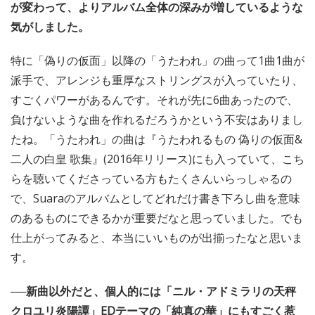
が変わって、よりアルバム全体の深みが増しているような
気がしました。
特に「偽りの仮面」以降の「うたわれ」の曲って1曲1曲が
派手で、アレンジも重厚なストリングスが入っていたり、
すごくパワーがあるんです。それが先に6曲あったので、
負けないような曲を作れるだろうかという不安はありまし
たね。「うたわれ」の曲は『うたわれるもの 偽りの仮面&
二人の白皇 歌集』(2016年リリース)にも入っていて、こち
らを聴いてくださっている方もたくさんいらっしゃるの
で、Suaraのアルバムとしてどれだけ書き下ろし曲を意味
のあるものにできるかが重要だなと思っていました。でも
仕上がってみると、本当にいいものが出揃ったなと思いま
す。
──新曲以外だと、個人的には「ニル・アドミラリの天秤
クロユリ炎陽譚」EDテーマの「純真の華」にもすごく惹