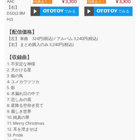
AAC
特典あり！
¥ 3,300
特典あり！
¥ 3,300
【右】
でみる
でみる
DSD(2.8M
Hz)
【配信価格】
【左】 単曲 324円(税込) / アルバム 3,240円(税込)
【右】 まとめ購入のみ 3,240円(税込)
【収録曲】
1. 不安定な神様
2. 天かける星
3. 焔の鳥
4. ユメカウツツカ
5. 影
6. 木漏れ日の中で
7. 悲しみの底
8. 星降る空仰ぎ見て
9. 麗しき世界
10. 純真の華
11. Merry Christmas
12. 耳を澄ませば
13. Pride