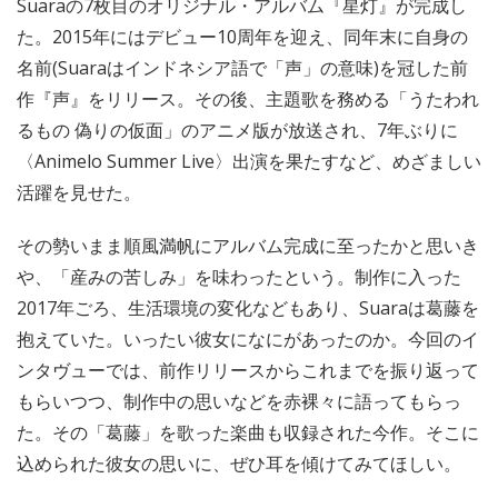
Suaraの7枚目のオリジナル・アルバム『星灯』が完成し
た。2015年にはデビュー10周年を迎え、同年末に自身の
名前(Suaraはインドネシア語で「声」の意味)を冠した前
作『声』をリリース。その後、主題歌を務める「うたわれ
るもの 偽りの仮面」のアニメ版が放送され、7年ぶりに
〈Animelo Summer Live〉出演を果たすなど、めざましい
活躍を見せた。
その勢いまま順風満帆にアルバム完成に至ったかと思いき
や、「産みの苦しみ」を味わったという。制作に入った
2017年ごろ、生活環境の変化などもあり、Suaraは葛藤を
抱えていた。いったい彼女になにがあったのか。今回のイ
ンタヴューでは、前作リリースからこれまでを振り返って
もらいつつ、制作中の思いなどを赤裸々に語ってもらっ
た。その「葛藤」を歌った楽曲も収録された今作。そこに
込められた彼女の思いに、ぜひ耳を傾けてみてほしい。