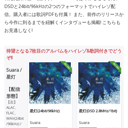
DSDと24bit/96kHzの2つのフォーマットでハイレゾ配
信。購入者には歌詞PDFも付属！ また、前作のリリースか
ら今作に到るまでを紐解くインタヴューも掲載! こちらも
お見逃しなく!
待望となる7枚目のアルバムをハイレゾ&歌詞付きでどう
ぞ!!
Suara /
星灯
【配信
形態】
【左】
ALAC、
星灯(24bit/96kHz)
星灯(DSD 2.8MHz/1bit)
FLAC、
WAV(24bit
Suara
Suara
/96kHz) /