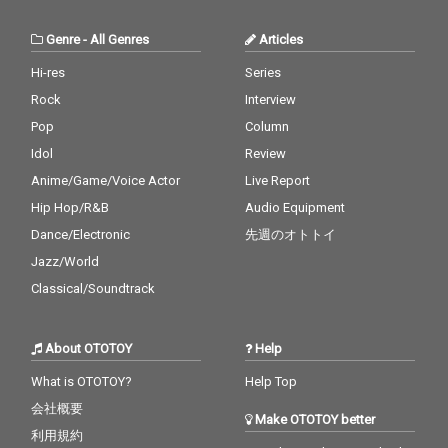
Genre
-
All Genres
Articles
Hi-res
Series
Rock
Interview
Pop
Column
Idol
Review
Anime/Game/Voice Actor
Live Report
Hip Hop/R&B
Audio Equipment
Dance/Electronic
先週のオトトイ
Jazz/World
Classical/Soundtrack
About OTOTOY
Help
What is OTOTOY?
Help Top
会社概要
Make OTOTOY better
利用規約