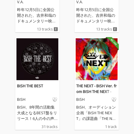
V.A.
V.A.
ition)
ition)
昨年12月5日に全国公
昨年12月5日に全国公
開された、吉井和哉の
開された、吉井和哉の
ドキュメンタリー映画
ドキュメンタリー映画
「みらいのうた」のオ
「みらいのうた」のオ
13 tracks
13 tracks
リジナル・サウンドト
リジナル・サウンドト
ラック・アルバム。本
ラック・アルバム。本
映画は、第38回東京国
映画は、第38回東京国
際映画祭に公式出品さ
際映画祭に公式出品さ
れ、第35回 日本映画批
れ、第35回 日本映画批
評家大賞にて「ドキュ
評家大賞にて「ドキュ
メンタリー賞」を授賞
メンタリー賞」を授賞
するなど、ドキュメン
するなど、ドキュメン
タリー映画として高く
タリー映画として高く
評価されており、4月2
評価されており、4月2
BiSH THE BEST
THE NEXT - BiSH Ver. fr
7日よりU-NEXTにて独
7日よりU-NEXTにて独
om BiSH THE NEXT -
占配信がスタートして
占配信がスタートして
BiSH
BiSH
いる。本アルバムは、
いる。本アルバムは、
劇中で描かれている、
劇中で描かれている、
BiSH、8年間の活動集
BiSH、オーディション
吉井和哉の音楽的ルー
吉井和哉の音楽的ルー
大成となるBEST盤をリ
企画「BiSH THE NEX
ツ、苦悩と再生の軌跡
ツ、苦悩と再生の軌跡
リース！6人の今の声
T」の課題曲「THE NEX
を表現する「ドキュメ
を表現する「ドキュメ
で再録を行ったBiSHの
T」を配信リリース。
31 tracks
1 track
ンタリー歌集」とし
ンタリー歌集」とし
代表曲である6曲“オー
先駆けて発表された課