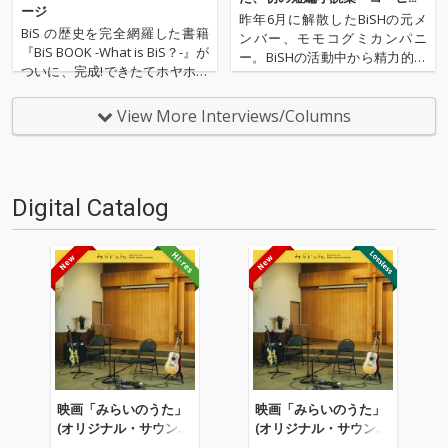
ージ
と失恋話』
昨年6月に解散したBiSHの元メ
BiS の歴史を完全網羅した書籍
ンバー、モモコグミカンパニ
『BiS BOOK -What is BiS？-』が
ー。BiSHの活動中から精力的に
ついに、完成!できたてホヤホヤ
執筆活動を行い、事務所を移籍
のこの本を3期BiSのメンバーに
したのちは更に筆を走らせるよ
手に取って読んでもらいました!
うになった。そして、5月20日
View More Interviews/Columns
もうすでにお手元に届いている
に自身初の短編小説集『コーヒ
方は、ぜひ、 #BiSBOOK で感想
ーと失恋話』を発売。今作に
をつぶやいてく…
は、自身のホームページ「う…
Digital Catalog
映画「みらいのうた」
映画「みらいのうた」
(オリジナル・サウンド
(オリジナル・サウンド
トラック / Selected Ed
トラック / Selected Ed