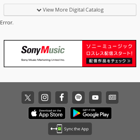
て、映画本編で使用さ
て、映画本編で使用さ
ケストラ”、“プロミス
題曲「Patient!!」と同
れた重要な楽曲群に加
れた重要な楽曲群に加
ザスター”、“スパー
様、同企画の候補生の
View More Digital Catalog
え、ルーツとなるバン
え、ルーツとなるバン
ク”、“BiSH-星が瞬く夜
ために急遽レコーディ
ド時代の貴重な音源、
ド時代の貴重な音源、
に-”、“サラバかな”、“b
ングされ、WACK代表
Error.
影響を受けたアーティ
影響を受けたアーティ
eautifulさ”を含む31曲
渡辺淳之介が自ら最終
ストの楽曲のカバー音
ストの楽曲のカバー音
を収録。
ラウンドに臨んでいる
源などを収録した映画
源などを収録した映画
候補生12名を思い作詞
の物語を追体験できる
の物語を追体験できる
し、作曲・サウンドプ
音楽版「みらいのう
音楽版「みらいのう
ロデュースは元Shiggy
た」となっている。
た」となっている。
Jr.原田茂幸が担当。
Sync the App