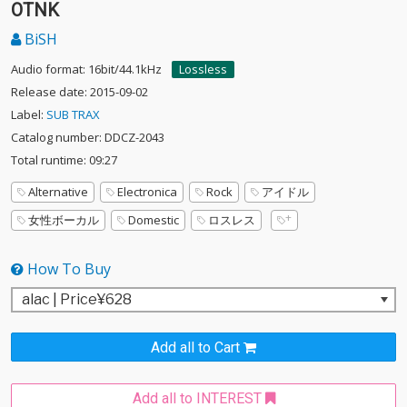
OTNK
BiSH
Audio format: 16bit/44.1kHz
Lossless
Release date: 2015-09-02
Label:
SUB TRAX
Catalog number: DDCZ-2043
Total runtime: 09:27
Alternative
Electronica
Rock
アイドル
女性ボーカル
Domestic
ロスレス
How To Buy
Add all to Cart
Add all to INTEREST