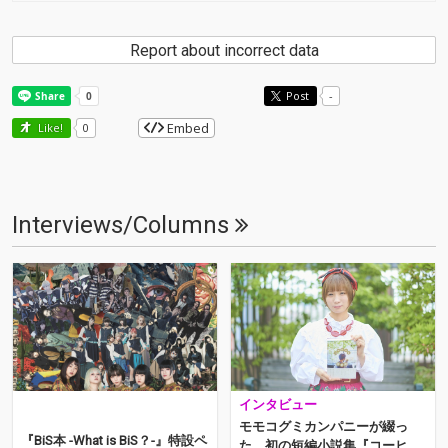
Report about incorrect data
Post
-
Embed
Like!
0
Interviews/Columns
インタビュー
モモコグミカンパニーが綴っ
『BiS本 -What is BiS？-』特設ペ
た、初の短編小説集『コーヒー