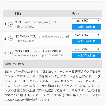
Title
Price
OTNK
alac,flac,wav,aac,mp3:
1
16bit/44.1kHz
Add Track
NO THANK YOU
alac,flac,wav,aac,mp3:
2
16bit/44.1kHz
Add Track
MAIN STREET ELECTRICAL PARADE
3
alac,flac,wav,aac,mp3: 16bit/44.1kHz
Add Track
Album Info
BiSをもう一度始めるとして元BiSのマネージャー渡辺淳之介と元BiSサ
ウンド・プロデューサーの松隈ケンタがスタートさせたアイドル・プ
ロジェクト、BiSH初のシングル。二人の新メンバー、ハシヤスメ・ア
ツコ、リンリンが加入してから初めてのリリースでもある。なお、シ
ングル発売に伴い全国ツアーも決定しており、１０月２４日(土)の仙台
enn2ndに始まりツアーファイナルは2016年1月19日(火)の
LIQUIDROOM公演が決定している。