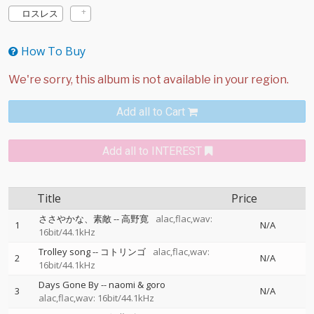
ロスレス
How To Buy
Add all to Cart
Add all to INTEREST
Title
Price
ささやかな、素敵
--
高野寛
alac,flac,wav:
1
N/A
16bit/44.1kHz
Trolley song
--
コトリンゴ
alac,flac,wav:
2
N/A
16bit/44.1kHz
Days Gone By
--
naomi & goro
3
N/A
alac,flac,wav: 16bit/44.1kHz