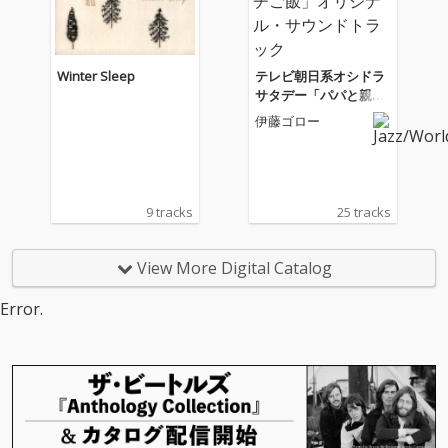
山崎ゆかり(空気公
山崎ゆかり(空気公
団)・中川理沙(Pome S
団)・中川理沙(Pome S
hih Tzu)がtico moonを
hih Tzu)がtico moonを
イメージして書き下ろ
イメージして書き下ろ
Winter Sleep
テレビ朝日系オシドラ
したボーカル曲を3曲
したボーカル曲を3曲
サタデー「パパと親父
収録。吉野友加作の曲
収録。吉野友加作の曲
のウチご飯」オリジナ
伊藤ゴロー
には湯川潮音が作詞・
には湯川潮音が作詞・
ル・サウンドトラック
ボーカルで参加。また
ボーカルで参加。また
前作に続きコントラバ
前作に続きコントラバ
スに千ヶ崎学、ドラム
スに千ヶ崎学、ドラム
スに楠均を迎え、既存
スに楠均を迎え、既存
9 tracks
25 tracks
曲にもバンドスタイル
曲にもバンドスタイル
で新たな側面を与えて
で新たな側面を与えて
います。またアートワ
います。またアートワ
View More Digital Catalog
ークはtico moonが愛
ークはtico moonが愛
してやまない松栄舞子
してやまない松栄舞子
Error.
の書き下ろし。楽曲面
の書き下ろし。楽曲面
でもサウンド面でもビ
でもサウンド面でもビ
ジュアル面でも25周年
ジュアル面でも25周年
を記念するに相応しい
を記念するに相応しい
作品になりました。
作品になりました。