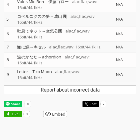
Vales Mio Ben
--
伊藤ゴロー
alac,flac,wav:
4
N/A
16bit/44.1kHz
コペルニクスの夢
--
成山 剛
alac,flac,wav:
5
N/A
16bit/44.1kHz
吐息でネット
--
空気公団
alac,flac,wav:
6
N/A
16bit/44.1kHz
7
鮪に鰯
--
キセル
alac,flac,wav: 16bit/44.1kHz
N/A
波のかなた
--
achordion
alac,flac,wav:
8
N/A
16bit/44.1kHz
Letter
--
Tico Moon
alac,flac,wav:
9
N/A
16bit/44.1kHz
Report about incorrect data
Post
-
Embed
Like!
0