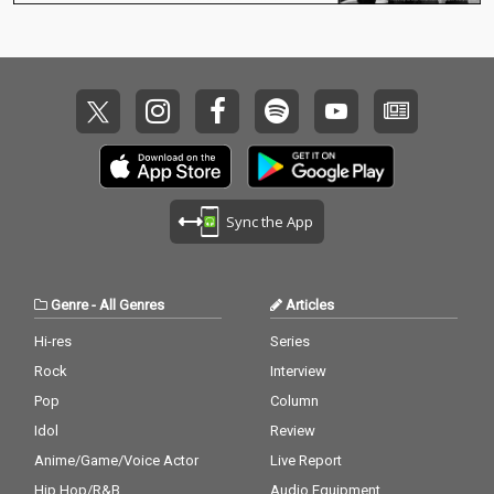
Sync the App
Genre
-
All Genres
Articles
Hi-res
Series
Rock
Interview
Pop
Column
Idol
Review
Anime/Game/Voice Actor
Live Report
Hip Hop/R&B
Audio Equipment