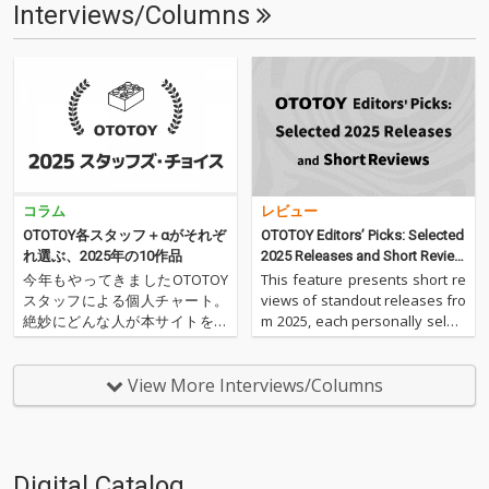
Interviews/Columns
コラム
レビュー
OTOTOY各スタッフ＋αがそれぞ
OTOTOY Editors’ Picks: Selected
れ選ぶ、2025年の10作品
2025 Releases and Short Review
s
今年もやってきましたOTOTOY
This feature presents short re
スタッフによる個人チャート。
views of standout releases fro
絶妙にどんな人が本サイトを運
m 2025, each personally select
営しているのか？ そんな自己
ed by members of the OTOTOY
紹介もちょっとかねておりま
editorial …
す。2025年は、それぞれなにを
View More Interviews/Columns
聴いてOTOTOYを作っていたの
か？ ということでスタッフ・
チャートをお届けします…
Digital Catalog