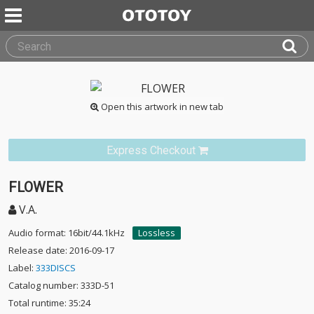
Open this artwork in new tab
Express Checkout
FLOWER
V.A.
Audio format: 16bit/44.1kHz
Lossless
Release date: 2016-09-17
Label:
333DISCS
Catalog number: 333D-51
Total runtime: 35:24