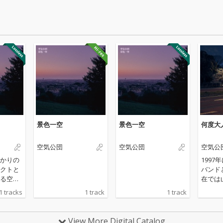
景色一空
景色一空
何度大
空気公団
空気公団
空気公
かりの
1997
クトと
バンド
る空気
在では
りとな
ロ・プ
1 tracks
1 track
1 track
アッパー
て活動
、悲し
団の10
した歌
定のア
View More Digital Catalog