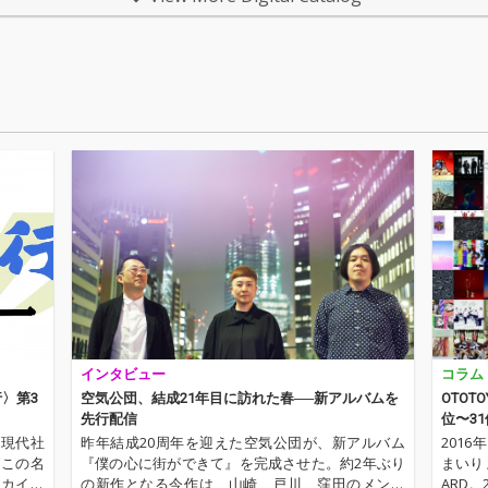
気感、
行曲。
切さが
ィとコ
音とな
印象的
。
インタビュー
コラム
〉第3
空気公団、結成21年目に訪れた春──新アルバムを
OTOT
先行配信
位〜31
の現代社
昨年結成20周年を迎えた空気公団が、新アルバム
201
、この名
『僕の心に街ができて』を完成させた。約2年ぶり
まいり
ーカイ奉
の新作となる今作は、山崎、戸川、窪田のメンバ
ARD。