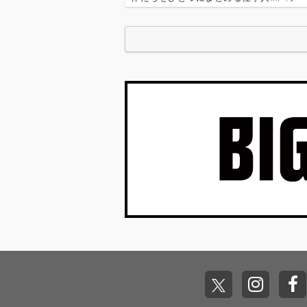
行〉が今日もデジタルの乱世を治める…!'''
イ奉行〉とは…'''1.過去作の最新リマスター音
これまで未配信…