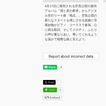
4月21日に発売される空気公団の新作
アルバム『僕と君の希求』からデジタ
ル先行リード曲「地点」。空気公団の
新たなスタートを感じさせる楽曲に寺
尾紗穂がピアノ、コーラスで参加。心
に残る歌詞、そしてメロディ。ふたり
の声が重なりあい、導いてくれるよう
な温かで端整な曲と言えよう。
Report about incorrect data
Post
-
Like!
0
Embed