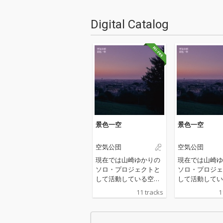
Digital Catalog
景色一空
景色一空
空気公団
空気公団
現在では山崎ゆかりの
現在では山崎ゆ
ソロ・プロジェクトと
ソロ・プロジェ
して活動している空気
して活動してい
公団の2年半ぶりとな
公団の2年半ぶ
11 tracks
1
るアルバム。 アッパー
るアルバム。 
からしっとり感、悲し
からしっとり感
みや、少し成長した歌
みや、少し成長