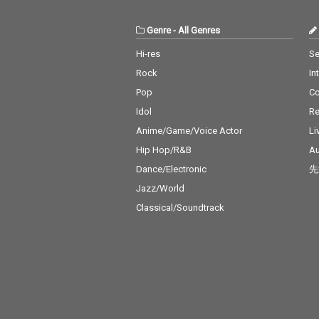
Genre
-
All Genres
Hi-res
Se
Rock
In
Pop
C
Idol
Re
Anime/Game/Voice Actor
Li
Hip Hop/R&B
Au
Dance/Electronic
先
Jazz/World
Classical/Soundtrack