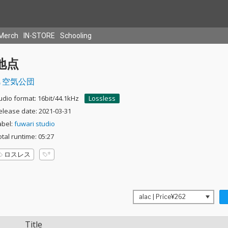
Merch
IN-STORE
Schooling
地点
空気公団
udio format: 16bit/44.1kHz
Lossless
elease date: 2021-03-31
abel:
fuwari studio
otal runtime: 05:27
ロスレス
Title