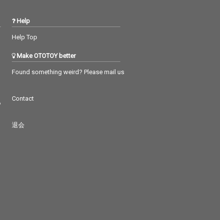
Help
Help Top
Make OTOTOY better
Found something weird? Please mail us
Contact
つ
退会