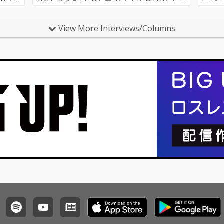
〈アーカ
ー3人で制作、演奏、録音、ミックスまで手掛けた
根をぶ
源 2.
これまでにない特別なアルバムとなっている。そ
ム、シ
んな今作をOTOTOYではCD…
ずは50
View More Interviews/Columns