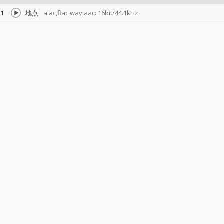
1
地点
alac,flac,wav,aac: 16bit/44.1kHz