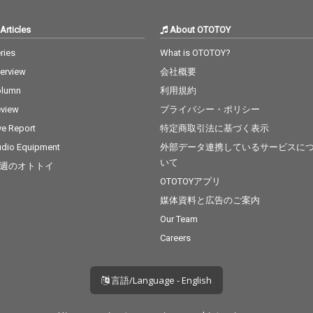
Articles
About OTOTOY
ries
What is OTOTOY?
terview
会社概要
olumn
利用規約
view
プライバシー・ポリシー
ve Report
特定商取引法に基づく表示
dio Equipment
外部データ連携しているサービスに
いて
週のオトトイ
OTOTOYアプリ
媒体資料と広告のご案内
Our Team
Careers
言語/Language - English