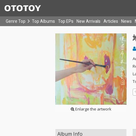
Genre Top
Top Albums
Top EPs
New Arrivals
Articles
News
A
R
L
T
Enlarge the artwork
Album Info