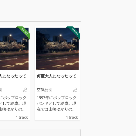
人になったって
何度大人になったって
団
空気公団
年にポップロック
1997年にポップロック
として結成。現
バンドとして結成。現
山崎ゆかりのソ
在では山崎ゆかりのソ
ロジェクトとし
ロ・プロジェクトとし
1 track
1 track
している空気公
て活動している空気公
/18リリース予
団の10/18リリース予
ルバムからの先
定のアルバムからの先