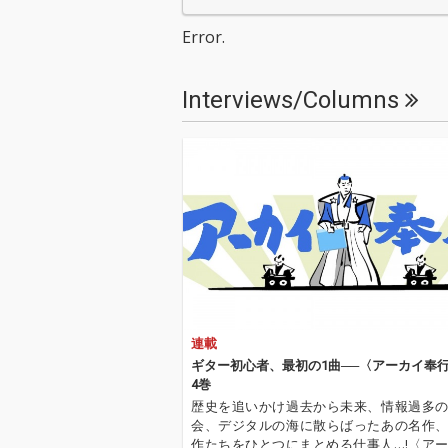
詞の中の僕、空気感、
詞の中の僕、空
そして日常の大切さが
そして日常の大
Error.
特に感じられ、音とな
特に感じられ、
って現れている。
って現れている
Interviews/Columns
連載
ギター初心者、最初の1曲──〈アーカイ奉行
4巻
歴史を追いかけ過去から未来、情報過多
会、デジタルの海に散らばったあの名作
作たちをひとつにまとめる仕事人…!〈ア