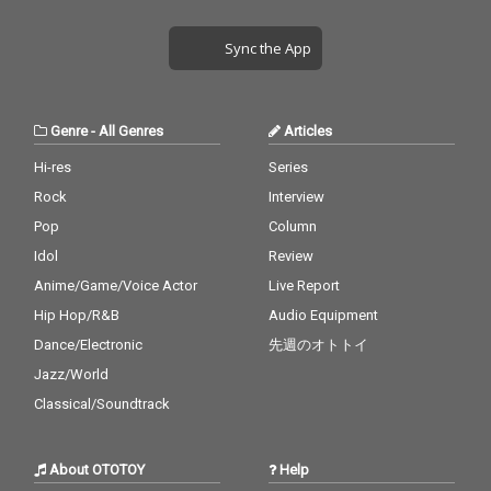
Sync the App
Genre
-
All Genres
Articles
Hi-res
Series
Rock
Interview
Pop
Column
Idol
Review
Anime/Game/Voice Actor
Live Report
Hip Hop/R&B
Audio Equipment
Dance/Electronic
先週のオトトイ
Jazz/World
Classical/Soundtrack
About OTOTOY
Help