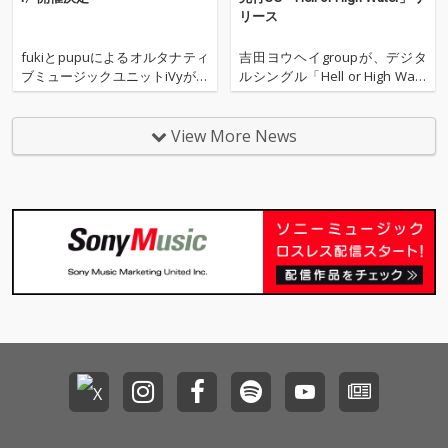
リース
fukiとpupuによるオルタナティ
吉田ヨウヘイgroupが、デジタ
ブミュージックユニットiVyが、
ルシングル「Hell or High Wate
2026年2月26日(木)に新代田FEVE
r」をリリースした。 同曲は202
Rで自主企画〈yoU've Got Mai
5年8月20日にリリース予定の5t
l〉の開催を発表。 ライブアクト
hアルバム『Happiness Comes
View More News
にて空気公団、DJでは〜離を迎
in Waves』からの第二弾先行シ
える。会場展示では香港で出会
ングル。60～70年代のフォ
ったpupu