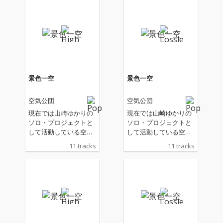
景色一空
景色一空
空気公団
空気公団
現在では山崎ゆかりの
現在では山崎ゆかりの
ソロ・プロジェクトと
ソロ・プロジェクトと
して活動している空気
して活動している空気
公団の2年半ぶりとな
公団の2年半ぶりとな
11 tracks
11 tracks
るアルバム。 アッパー
るアルバム。 アッパー
からしっとり感、悲し
からしっとり感、悲し
みや、少し成長した歌
みや、少し成長した歌
詞の中の僕、空気感、
詞の中の僕、空気感、
そして日常の大切さが
そして日常の大切さが
特に感じられ、音とな
特に感じられ、音とな
って現れている。
って現れている。