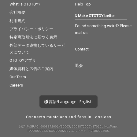
What is OTOTOY?
Help Top
会社概要
Make OTOTOY better
利用規約
Found something weird? Please
プライバシー・ポリシー
mail us
特定商取引法に基づく表示
外部データ連携しているサービ
Contact
スについて
OTOTOYアプリ
退会
媒体資料と広告のご案内
Our Team
Careers
言語/Language - English
Connects musicians and fans in Lossless
許諾 JASRAC: 9008872001Y30005, 9008872005Y37019 / NexTone:
ID000000232, ID000000233 / エルマーク: RIAJ80023001