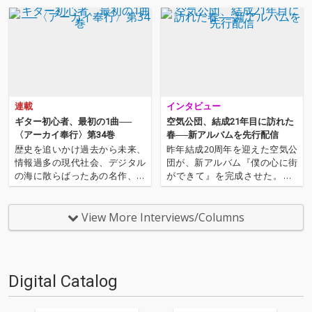
View More
連載
インタビュー
ギター初心者、最初の1曲──
空気公団、結成21年目に訪れた
〈アーカイ奉行〉第34巻
春──新アルバムを先行配信
歴史を追いかけ過去から未来、
昨年結成20周年を迎えた空気公
情報過多の現代社会、デジタル
団が、新アルバム『僕の心に街
の海に散らばったあの名作、こ
ができて』を完成させた。約2
の名作たちをひとつにまとめる
年ぶりの新作となる今作は、山
仕事人…!〈アーカイ奉行〉が今
崎、戸川、窪田のメンバー3人
日もデジタルの乱世を治め
で制作、演奏、録音、ミックス
View More Interviews/Columns
る…!'''〈アーカイ奉行〉と
まで手掛けたこれまでにない特
は…'''1.過去作の最新リマスター
別なアルバムとなっている。そ
音源 2.これまで未配信…
んな今作をOTOTOYではCD…
Digital Catalog