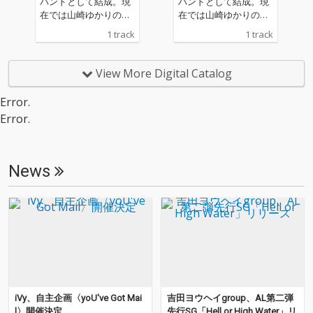
バンドとして結成。現
バンドとして結成。現
在では山崎ゆかりのソ
在では山崎ゆかりのソ
ロ・プロジェクトとし
ロ・プロジェクトとし
1 track
1 track
て活動している空気公
て活動している空気公
団の10/18リリース予
団の10/18リリース予
定のアルバムからの先
定のアルバムからの先
View More Digital Catalog
行曲。ピアノのメロデ
行曲。ピアノのメロデ
ィとコーラスワークが
ィとコーラスワークが
Error.
印象的な作品。
印象的な作品。
Error.
News
iVy、自主企画〈yoU've Got Mai
吉田ヨウヘイgroup、AL第二弾
l〉開催決定
先行SG「Hell or High Water」リ