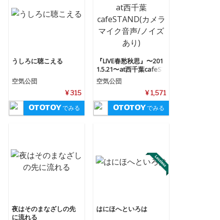
うしろに聴こえる
『LIVE春愁秋思』〜201
1.5.21〜at西千葉cafeST
AND(カメラマイク音声/
空気公団
空気公団
ノイズあり)
¥ 315
¥ 1,571
でみる
でみる
夜はそのまなざしの先
はにほへといろは
に流れる