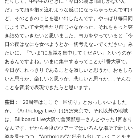
たりして。中学生のときに「今日の朝は1回しかないん
だ」って頭を抱え込むような感じになっちゃったんですけ
ど、そのときのことを思い出したんです。やっぱり毎日同
じようでいて全然当たり前じゃなかった。それをもっと突
き詰めていきたいと思いました。ヨガをやっていると「今
日の夜はなにを食べようとか一切考えないでください」み
たいに、「“いま”に意識を集中してください」というのが
あるんですよね。いまに集中するってことが1番大事で。
今日がこれっきりであることを寂しいと思うか、おもしろ
いと思うか、楽しいと思うか、悲しいと思うか…… そんな
ことを音楽で表現できたらと思います。
窪田 :
「20周年はここで一区切り」とおっしゃいました
が、〈Anthology Live〉はほぼ東京で、それ以外の地域
は、Billboard Live大阪で曽我部恵一さんとやった1回きり
なんです。だから今度のツアーではいろんな場所で新しい
姿を見せつつ、“Anthology”な部分も出していくことをま