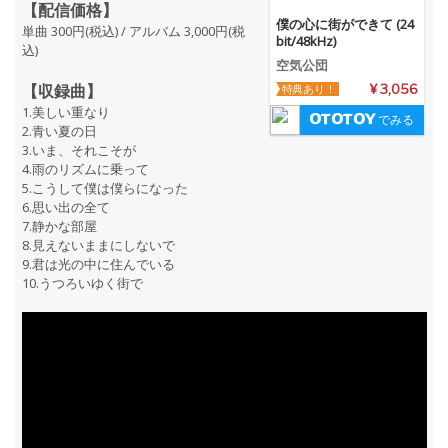
【配信価格】
僕の心に街ができて (24
単曲 300円(税込) / アルバム 3,000円(税
bit/48kHz)
込)
空気公団
【収録曲】
特典あり！
¥ 3,056
1.美しい重なり
でみる
2.青い夏の日
3.いま、それこそが
4.雨のリズムに乗って
5.こうして僕は僕らになった
6.思い出の全て
7.静かな部屋
8.見えないままにしないで
9.君は光の中に住んでいる
10.うつろいゆく街で