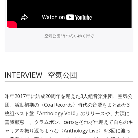
空気公団/うつろいゆく街で
INTERVIEW : 空気公団
昨年2017年に結成20周年を迎えた3人組音楽集団、空気公
団。活動初期の〈Coa Records〉時代の音源をまとめた3
枚組ベスト盤『Anthology Vol.0』のリリースや、共演に
曽我部恵一、クラムボン、ceroをそれぞれ迎えて自らのキ
ャリアを振り返るような〈Anthology Live〉を3回に渡っ