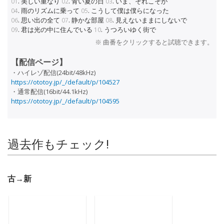
.
美しい重なり
.
青い夏の日
.
いま、それこそが
01
02
03
.
雨のリズムに乗って
.
こうして僕は僕らになった
04
05
.
思い出の全て
.
静かな部屋
.
見えないままにしないで
06
07
08
.
君は光の中に住んでいる
.
うつろいゆく街で
09
10
※ 曲番をクリックすると試聴できます。
【配信ページ】
・ハイレゾ配信(24bit/48kHz)
https://ototoy.jp/_/default/p/104527
・通常配信(16bit/44.1kHz)
https://ototoy.jp/_/default/p/104595
過去作もチェック!
古→新