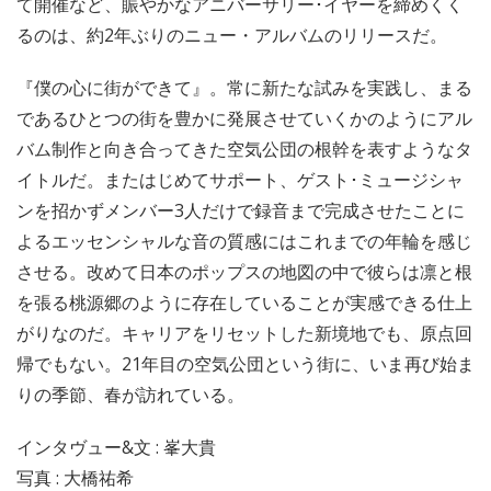
て開催など、賑やかなアニバーサリー･イヤーを締めくく
るのは、約2年ぶりのニュー・アルバムのリリースだ。
『僕の心に街ができて』。常に新たな試みを実践し、まる
であるひとつの街を豊かに発展させていくかのようにアル
バム制作と向き合ってきた空気公団の根幹を表すようなタ
イトルだ。またはじめてサポート、ゲスト･ミュージシャ
ンを招かずメンバー3人だけで録音まで完成させたことに
よるエッセンシャルな音の質感にはこれまでの年輪を感じ
させる。改めて日本のポップスの地図の中で彼らは凛と根
を張る桃源郷のように存在していることが実感できる仕上
がりなのだ。キャリアをリセットした新境地でも、原点回
帰でもない。21年目の空気公団という街に、いま再び始ま
りの季節、春が訪れている。
インタヴュー&文 : 峯大貴
写真 : 大橋祐希