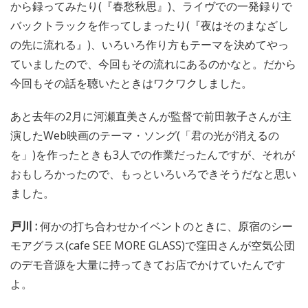
から録ってみたり(『春愁秋思』)、ライヴでの一発録りで
バックトラックを作ってしまったり(『夜はそのまなざし
の先に流れる』)、いろいろ作り方もテーマを決めてやっ
ていましたので、今回もその流れにあるのかなと。だから
今回もその話を聴いたときはワクワクしました。
あと去年の2月に河瀬直美さんが監督で前田敦子さんが主
演したWeb映画のテーマ・ソング(「君の光が消えるの
を」)を作ったときも3人での作業だったんですが、それが
おもしろかったので、もっといろいろできそうだなと思い
ました。
戸川 :
何かの打ち合わせかイベントのときに、原宿のシー
モアグラス(cafe SEE MORE GLASS)で窪田さんが空気公団
のデモ音源を大量に持ってきてお店でかけていたんです
よ。