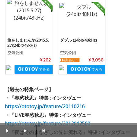
旅をしませんか(2015.5.
ダブル (24bit/48kHz)
27)(24bit/48kHz)
空気公団
空気公団
¥ 262
特典あり！
¥ 3,056
でみる
でみる
【過去の特集ページ】
・『春愁秋思』特集 : インタヴュー
https://ototoy.jp/feature/20110216
・『LIVE春愁秋思』特集 : インタヴュー
https://ototoy.jp/feature/2012012500
--
・『夜はそのまなざしの先に流れる』特集 : インタヴュー