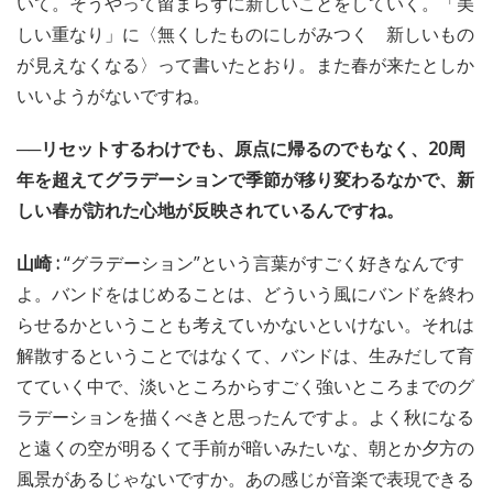
いて。そうやって留まらずに新しいことをしていく。「美
しい重なり」に〈無くしたものにしがみつく 新しいもの
が見えなくなる〉って書いたとおり。また春が来たとしか
いいようがないですね。
──リセットするわけでも、原点に帰るのでもなく、20周
年を超えてグラデーションで季節が移り変わるなかで、新
しい春が訪れた心地が反映されているんですね。
山崎 :
“グラデーション”という言葉がすごく好きなんです
よ。バンドをはじめることは、どういう風にバンドを終わ
らせるかということも考えていかないといけない。それは
解散するということではなくて、バンドは、生みだして育
てていく中で、淡いところからすごく強いところまでのグ
ラデーションを描くべきと思ったんですよ。よく秋になる
と遠くの空が明るくて手前が暗いみたいな、朝とか夕方の
風景があるじゃないですか。あの感じが音楽で表現できる