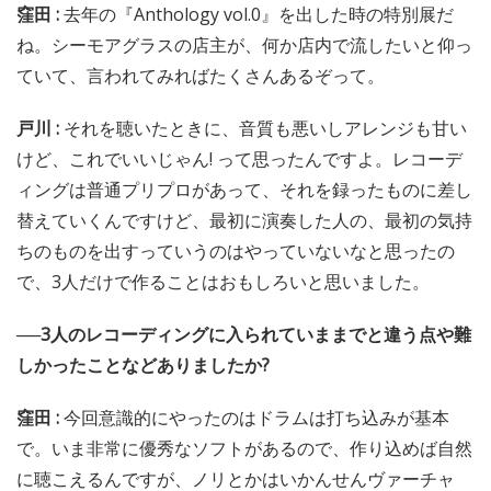
窪田 :
去年の『Anthology vol.0』を出した時の特別展だ
ね。シーモアグラスの店主が、何か店内で流したいと仰っ
ていて、言われてみればたくさんあるぞって。
戸川 :
それを聴いたときに、音質も悪いしアレンジも甘い
けど、これでいいじゃん! って思ったんですよ。レコーデ
ィングは普通プリプロがあって、それを録ったものに差し
替えていくんですけど、最初に演奏した人の、最初の気持
ちのものを出すっていうのはやっていないなと思ったの
で、3人だけで作ることはおもしろいと思いました。
──3人のレコーディングに入られていままでと違う点や難
しかったことなどありましたか?
窪田 :
今回意識的にやったのはドラムは打ち込みが基本
で。いま非常に優秀なソフトがあるので、作り込めば自然
に聴こえるんですが、ノリとかはいかんせんヴァーチャ