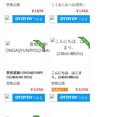
空気公団
くうきにみつる(空気公
団×倉本美津留)
¥ 1,834
¥ 1,466
でみる
でみる
音街巡旅I ONGAIJYUNRY
こんにちは、はじま
O(24bit/44.1kHz)
り。(24bit/48kHz)
空気公団
空気公団
¥ 3,056
特典あり！
¥ 3,056
でみる
でみる