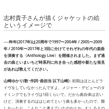
志村貴子さんが描くジャケットの絵
というイメージで
──昨年(2017年)は20周年で1997〜2004年 / 2005〜2009
年 / 2010年〜2017年と3回に分けてそれぞれの年代の楽曲
を演奏する〈Anthology Live〉を開催されました。まず過
去の曲といまいちど時系列に向き合った感想や新たな発見
があれば教えてください。
山崎ゆかり(歌･作詞･曲担当 以下山崎) :
初期はほとんどラ
イヴをしていなかったんですよ。メジャー・デビューのタ
イミングでもライヴは1回くらいで。だから曲自体は古い
けど、演奏するのははじめてという曲も多かったので、難
しかったり、こんなこと考えていたのかとか、むしろ人の