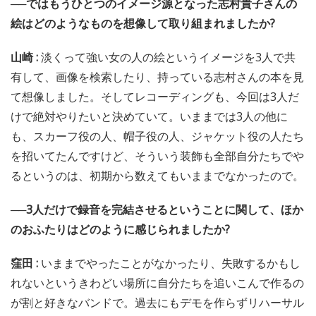
──ではもうひとつのイメージ源となった志村貴子さんの
絵はどのようなものを想像して取り組まれましたか?
山崎 :
淡くって強い女の人の絵というイメージを3人で共
有して、画像を検索したり、持っている志村さんの本を見
て想像しました。そしてレコーディングも、今回は3人だ
けで絶対やりたいと決めていて。いままでは3人の他に
も、スカーフ役の人、帽子役の人、ジャケット役の人たち
を招いてたんですけど、そういう装飾も全部自分たちでや
るというのは、初期から数えてもいままでなかったので。
──3人だけで録音を完結させるということに関して、ほか
のおふたりはどのように感じられましたか?
窪田 :
いままでやったことがなかったり、失敗するかもし
れないというきわどい場所に自分たちを追いこんで作るの
が割と好きなバンドで。過去にもデモを作らずリハーサル