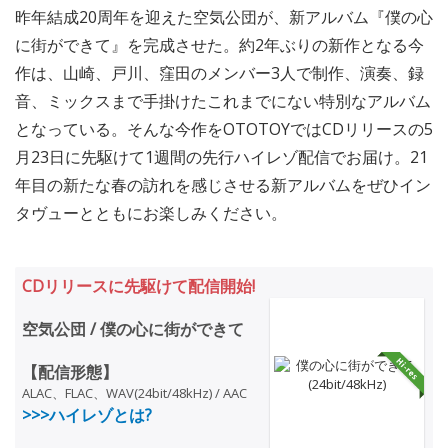
昨年結成20周年を迎えた空気公団が、新アルバム『僕の心
に街ができて』を完成させた。約2年ぶりの新作となる今
作は、山崎、戸川、窪田のメンバー3人で制作、演奏、録
音、ミックスまで手掛けたこれまでにない特別なアルバム
となっている。そんな今作をOTOTOYではCDリリースの5
月23日に先駆けて1週間の先行ハイレゾ配信でお届け。21
年目の新たな春の訪れを感じさせる新アルバムをぜひイン
タヴューとともにお楽しみください。
CDリリースに先駆けて配信開始!
空気公団 / 僕の心に街ができて
【配信形態】
ALAC、FLAC、WAV(24bit/48kHz) / AAC
>>>ハイレゾとは?