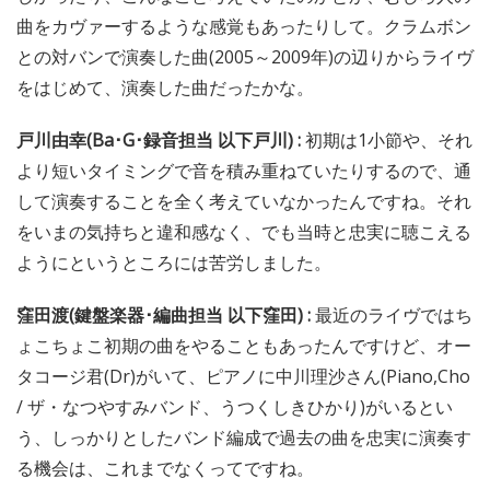
曲をカヴァーするような感覚もあったりして。クラムボン
との対バンで演奏した曲(2005～2009年)の辺りからライヴ
をはじめて、演奏した曲だったかな。
戸川由幸(Ba･G･録音担当 以下戸川) :
初期は1小節や、それ
より短いタイミングで音を積み重ねていたりするので、通
して演奏することを全く考えていなかったんですね。それ
をいまの気持ちと違和感なく、でも当時と忠実に聴こえる
ようにというところには苦労しました。
窪田渡(鍵盤楽器･編曲担当 以下窪田) :
最近のライヴではち
ょこちょこ初期の曲をやることもあったんですけど、オー
タコージ君(Dr)がいて、ピアノに中川理沙さん(Piano,Cho
/ ザ・なつやすみバンド、うつくしきひかり)がいるとい
う、しっかりとしたバンド編成で過去の曲を忠実に演奏す
る機会は、これまでなくってですね。