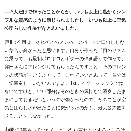
──3人だけで作ったことからか、いつも以上に温かくシン
プルな質感のように感じられましたし、いつも以上に空気
公団らしい作品だなと思いました。
戸川 :
今回は、それぞれのメンバーのパートに口出ししな
い割合が高かったと思います。自分が作った「雨のリズム
に乗って」も最初ポロポロとギターの弾き語りで作って、
窪田さんにアレンジしてもらったんですけど、そのアレン
ジの状態がすごくよくって。これでいいと思って、自分は
一切演奏していないんですよ。1stテイク・マジックでは
ないですけど、いい部分はそのときの気持ちで演奏したま
まにしておきたいというのが強かったので。そのことが空
気公団らしさが出たことに繋がったのかも。最大公約数を
取ることをしなかった。
山崎 :
20年やっていたら、だいたい言わんとするところは